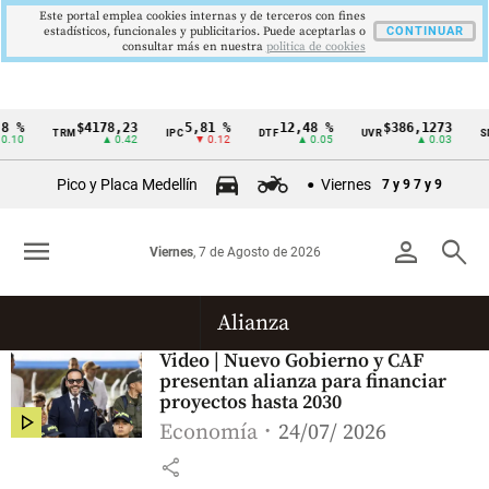
Este portal emplea cookies internas y de terceros con fines
estadísticos, funcionales y publicitarios. Puede aceptarlas o
CONTINUAR
consultar más en nuestra
politica de cookies
 %
$4178,23
5,81 %
12,48 %
$386,1273
TRM
IPC
DTF
UVR
SM
Cintillo
.10
▲ 0.42
▼ 0.12
▲ 0.05
▲ 0.03
de
Pico y Placa Medellín
Viernes
7 y 9
7 y 9
indicadores
económicos
menu
person
search
Viernes
, 7 de Agosto de 2026
Colombia
Alianza
Video | Nuevo Gobierno y CAF
presentan alianza para financiar
proyectos hasta 2030
Economía
24/07/ 2026
share