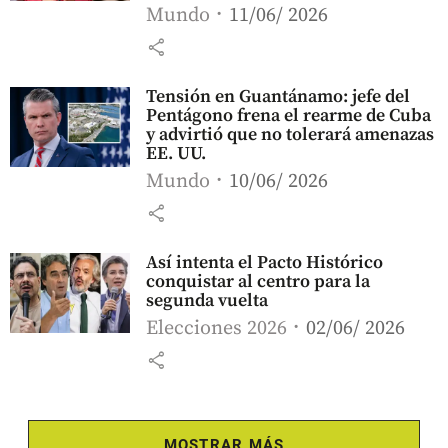
Mundo
11/06/ 2026
share
Tensión en Guantánamo: jefe del
Pentágono frena el rearme de Cuba
y advirtió que no tolerará amenazas
EE. UU.
Mundo
10/06/ 2026
share
Así intenta el Pacto Histórico
conquistar al centro para la
segunda vuelta
Elecciones 2026
02/06/ 2026
share
MOSTRAR MÁS