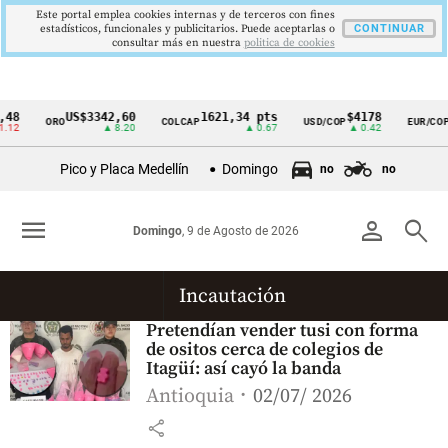
Este portal emplea cookies internas y de terceros con fines
estadísticos, funcionales y publicitarios. Puede aceptarlas o
CONTINUAR
consultar más en nuestra
politica de cookies
48
US$3342,60
1621,34 pts
$4178
ORO
COLCAP
USD/COP
EUR/COP
Cintillo
.12
▲ 8.20
▲ 0.67
▲ 0.42
de
Pico y Placa Medellín
Domingo
no
no
indicadores
económicos
menu
person
search
Domingo
, 9 de Agosto de 2026
Colombia
Incautación
Pretendían vender tusi con forma
de ositos cerca de colegios de
Itagüí: así cayó la banda
Antioquia
02/07/ 2026
share