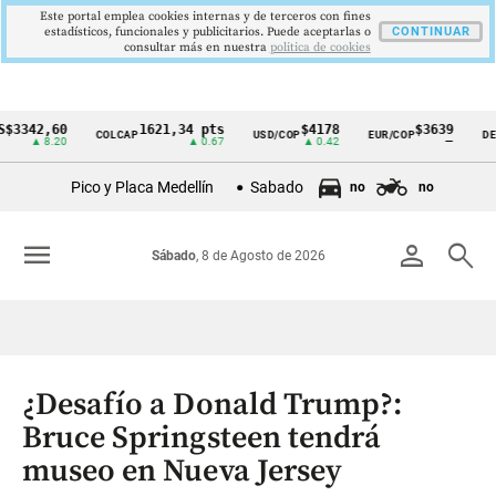
Este portal emplea cookies internas y de terceros con fines
estadísticos, funcionales y publicitarios. Puede aceptarlas o
CONTINUAR
consultar más en nuestra
politica de cookies
2,60
1621,34 pts
$4178
$3639
COLCAP
USD/COP
EUR/COP
DESEMPL
Cintillo
 8.20
▲ 0.67
▲ 0.42
—
de
Pico y Placa Medellín
Sabado
no
no
indicadores
económicos
menu
person
search
Sábado
, 8 de Agosto de 2026
Colombia
¿Desafío a Donald Trump?:
Bruce Springsteen tendrá
museo en Nueva Jersey