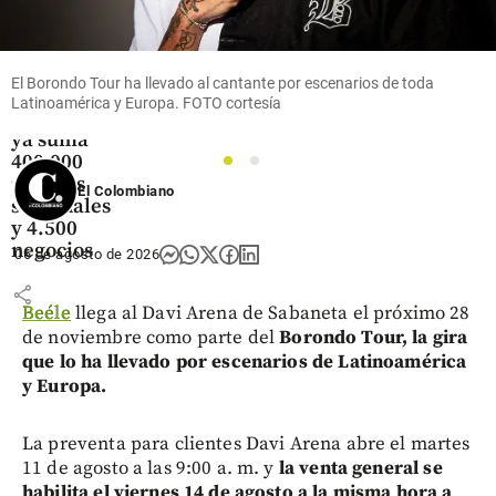
Rappi pisa
el
acelerador
El Borondo Tour ha llevado al cantante por escenarios de toda
en
Latinoamérica y Europa. FOTO cortesía
Medellín,
ya suma
400.000
1
2
pedidos
El Colombiano
semanales
y 4.500
negocios
06 de agosto de 2026
share
Beéle
llega al Davi Arena de Sabaneta el próximo 28
de noviembre como parte del
Borondo Tour, la gira
que lo ha llevado por escenarios de Latinoamérica
y Europa.
La preventa para clientes Davi Arena abre el martes
11 de agosto a las 9:00 a. m. y
la venta general se
habilita el viernes 14 de agosto a la misma hora a