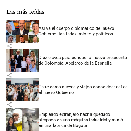
Las más leídas
Así va el cuerpo diplomático del nuevo
Gobierno: lealtades, mérito y políticos
share
Diez claves para conocer al nuevo presidente
de Colombia, Abelardo de la Espriella
share
Entre caras nuevas y viejos conocidos: así es
el nuevo Gobierno
share
Empleado extranjero habría quedado
atrapado en una máquina industrial y murió
en una fábrica de Bogotá