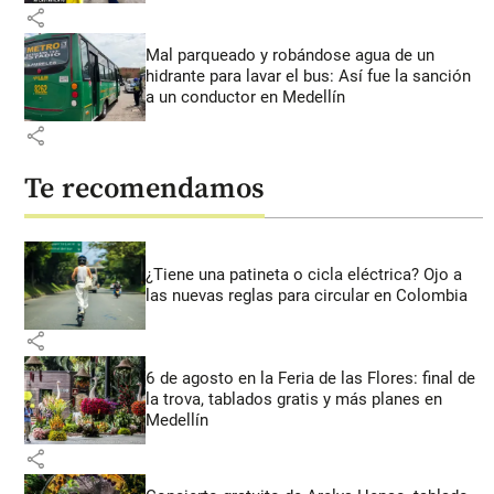
share
Mal parqueado y robándose agua de un
hidrante para lavar el bus: Así fue la sanción
a un conductor en Medellín
share
Te recomendamos
¿Tiene una patineta o cicla eléctrica? Ojo a
las nuevas reglas para circular en Colombia
share
6 de agosto en la Feria de las Flores: final de
la trova, tablados gratis y más planes en
Medellín
share