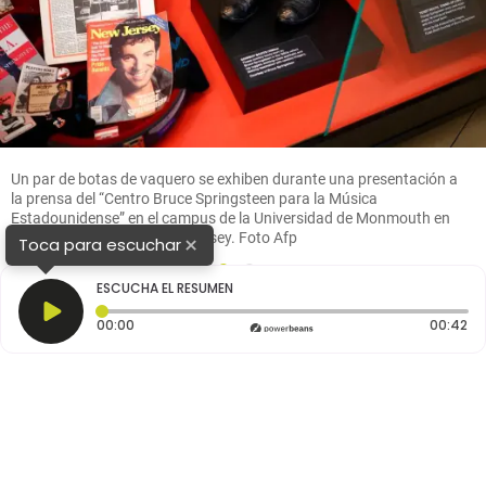
Un par de botas de vaquero se exhiben durante una presentación a
la prensa del “Centro Bruce Springsteen para la Música
Estadounidense” en el campus de la Universidad de Monmouth en
West Long Branch, Nueva Jersey. Foto Afp
×
Toca para escuchar
1
2
ESCUCHA EL RESUMEN
Tiempo transcurrido: 0 segundos
Du
00:00
00:42