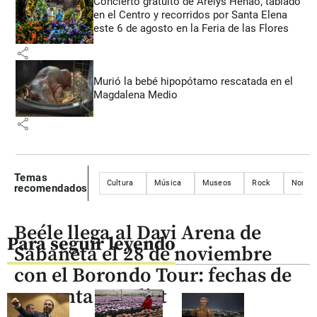
Concierto gratuito de Arelys Henao, tablado
en el Centro y recorridos por Santa Elena
este 6 de agosto en la Feria de las Flores
share
Murió la bebé hipopótamo rescatada en el
Magdalena Medio
share
Temas
Cultura
Música
Museos
Rock
Nortea
recomendados
Beéle llega al Davi Arena de
Para seguir leyendo
Sabaneta el 28 de noviembre
con el Borondo Tour: fechas de
preventa y setlist