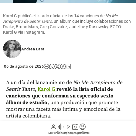
Karol G publicó el listado oficial de las 14 canciones de
No Me
Arrepiento de Sentir Tanto
, un álbum que incluye colaboraciones con
Drake, Bruno Mars, Greg Gonzalez, Judeline y Rusowsky. FOTO:
Karol G vía Instagram.
Andrea Lara
06 de agosto de 2026
A un día del lanzamiento de
No Me Arrepiento de
Sentir Tanto
,
Karol G
reveló la lista oficial de
canciones que conforman su esperado sexto
álbum de estudio,
una producción que promete
mostrar una faceta más íntima y emocional de la
artista colombiana.
person
graphic_eq
play_arrow
photo_camera
account_circle
El disco, que estará disponible desde este viernes 7
Mi Perfil
Pódcast
Reportajes gráficos
Videos
Suscríbete