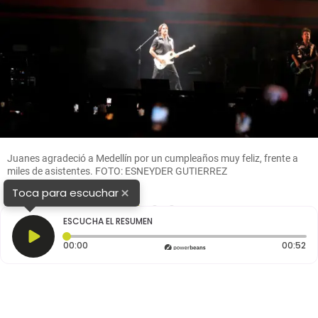
Juanes agradeció a Medellín por un cumpleaños muy feliz, frente a
miles de asistentes. FOTO: ESNEYDER GUTIERREZ
×
Toca para escuchar
1
2
3
ESCUCHA EL RESUMEN
Tiempo transcurrido: 0 segundos
Du
00:00
00:52