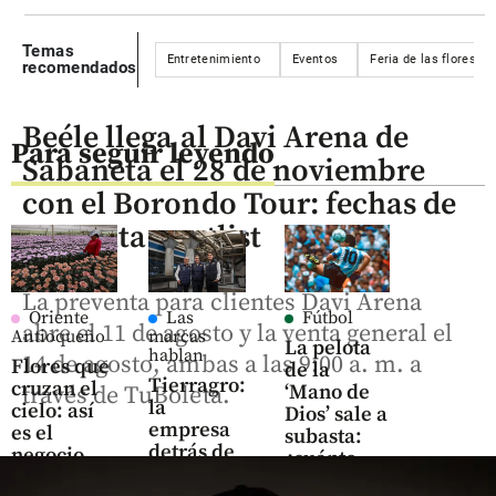
Temas
Entretenimiento
Eventos
Feria de las flores
recomendados
Beéle llega al Davi Arena de
Para seguir leyendo
Sabaneta el 28 de noviembre
con el Borondo Tour: fechas de
preventa y setlist
La preventa para clientes Davi Arena
Oriente
Las
Fútbol
abre el 11 de agosto y la venta general el
Antioqueño
marcas
La pelota
hablan
14 de agosto, ambas a las 9:00 a. m. a
Flores que
de la
Tierragro:
cruzan el
‘Mano de
través de TuBoleta.
la
cielo: así
Dios’ sale a
empresa
es el
subasta:
detrás de
negocio
¿cuánto
la
que mueve
vale el