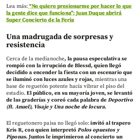
Lea más:
“No quiero presionarme por hacer lo que
la gente dice que funciona”: Juan Duque abrirá
Super Concierto de la Feria
Una madrugada de sorpresas y
resistencia
Cerca de la medianoche
, la pausa especulativa se
rompió con la irrupción de Blessd, quien llegó
decidido a encender la fiesta con un escenario que
se iluminó con luces azules y rojas,
mientras una
base de reguetón potente hacía vibrar el piso del
estadio.
El público, en su mayoría joven, se levantó
de las graderías y coreó cada palabra de
Deportivo
(ft. Anuel), Visaje y Una noche de locura
.
El reguetonero paisa no llegó solo:
invitó al trapero
Kris R, con quien interpretó
Polos opuestos y
Piponas
. Juntos le imprimieron al concierto un