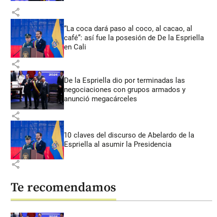
share
“La coca dará paso al coco, al cacao, al
café”: así fue la posesión de De la Espriella
en Cali
share
De la Espriella dio por terminadas las
negociaciones con grupos armados y
anunció megacárceles
share
10 claves del discurso de Abelardo de la
Espriella al asumir la Presidencia
share
Te recomendamos