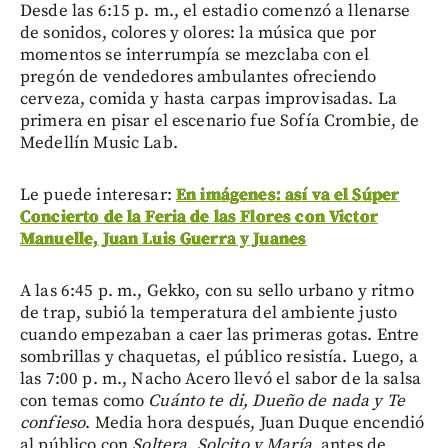
Desde las 6:15 p. m., el estadio comenzó a llenarse
de sonidos, colores y olores: la música que por
momentos se interrumpía se mezclaba con el
pregón de vendedores ambulantes ofreciendo
cerveza, comida y hasta carpas improvisadas. La
primera en pisar el escenario fue Sofía Crombie, de
Medellín Music Lab.
Le puede interesar:
En imágenes: así va el Súper
Concierto de la Feria de las Flores con Victor
Manuelle, Juan Luis Guerra y Juanes
A las 6:45 p. m., Gekko, con su sello urbano y ritmo
de trap, subió la temperatura del ambiente justo
cuando empezaban a caer las primeras gotas. Entre
sombrillas y chaquetas, el público resistía. Luego, a
las 7:00 p. m., Nacho Acero llevó el sabor de la salsa
con temas como
Cuánto te di, Dueño de nada y Te
confieso
. Media hora después, Juan Duque encendió
al público con
Soltera, Solcito y María,
antes de