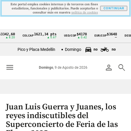
Este portal emplea cookies internas y de terceros con fines
estadísticos, funcionales y publicitarios. Puede aceptarlas o
CONTINUAR
consultar más en nuestra
politica de cookies
,60
1621,34 pts
$4178
$3648
COLCAP
USD/COP
EUR/COP
DESEMPLE
Cintillo
8.20
▲ 0.67
▲ 0.42
—
de
Pico y Placa Medellín
Domingo
no
no
indicadores
económicos
menu
person
search
Domingo
, 9 de Agosto de 2026
Colombia
Juan Luis Guerra y Juanes, los
reyes indiscutibles del
Superconcierto de Feria de las