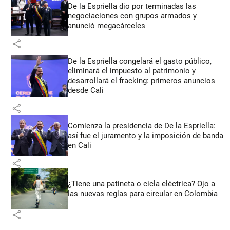
De la Espriella dio por terminadas las
negociaciones con grupos armados y
anunció megacárceles
share
De la Espriella congelará el gasto público,
eliminará el impuesto al patrimonio y
desarrollará el fracking: primeros anuncios
desde Cali
share
Comienza la presidencia de De la Espriella:
así fue el juramento y la imposición de banda
en Cali
share
¿Tiene una patineta o cicla eléctrica? Ojo a
las nuevas reglas para circular en Colombia
share