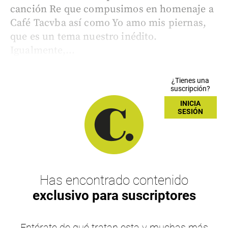
canción Re que compusimos en homenaje a
Café Tacvba así como Yo amo mis piernas,
que es un tema nuestro inédito.
Igualmente,...
¿Tienes una
suscripción?
INICIA
SESIÓN
Has encontrado contenido
exclusivo para suscriptores
Entérate de qué tratan esta y muchas más