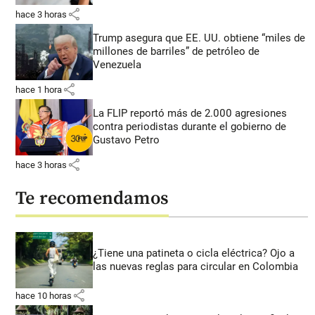
share
hace 3 horas
Trump asegura que EE. UU. obtiene “miles de
millones de barriles” de petróleo de
Venezuela
share
hace 1 hora
La FLIP reportó más de 2.000 agresiones
contra periodistas durante el gobierno de
Gustavo Petro
share
hace 3 horas
Te recomendamos
¿Tiene una patineta o cicla eléctrica? Ojo a
las nuevas reglas para circular en Colombia
share
hace 10 horas