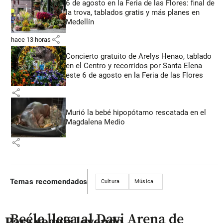
6 de agosto en la Feria de las Flores: final de
la trova, tablados gratis y más planes en
Medellín
share
hace 13 horas
Concierto gratuito de Arelys Henao, tablado
en el Centro y recorridos por Santa Elena
este 6 de agosto en la Feria de las Flores
share
Murió la bebé hipopótamo rescatada en el
Magdalena Medio
share
Temas recomendados
Cultura
Música
Beéle llega al Davi Arena de
Para seguir leyendo