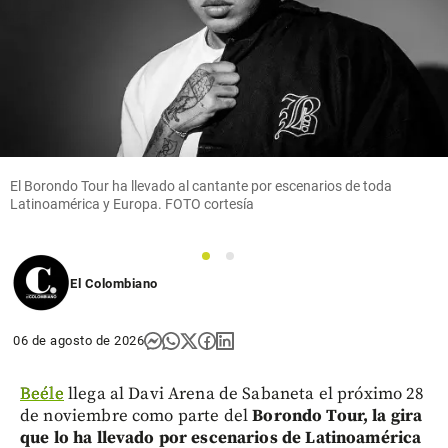
Columnistas
Competencia
epidémica
El Borondo Tour ha llevado al cantante por escenarios de toda
share
Latinoamérica y Europa. FOTO cortesía
1
2
El Colombiano
06 de agosto de 2026
Beéle
llega al Davi Arena de Sabaneta el próximo 28
de noviembre como parte del
Borondo Tour, la gira
que lo ha llevado por escenarios de Latinoamérica