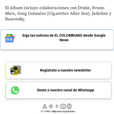
El álbum incluye colaboraciones con Drake, Bruno
Mars, Greg Gonzalez (Cigarettes After Sex), Judeline y
Rusowsky.
Siga las noticias de EL COLOMBIANO desde Google
News
Regístrate a nuestro newsletter
Únete a nuestro canal de Whatsapp
person
graphic_eq
play_arrow
photo_camera
account_circle
Mi Perfil
Pódcast
Reportajes gráficos
Videos
Suscríbete