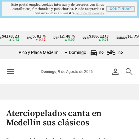
Este portal emplea cookies internas y de terceros con fines
estadísticos, funcionales y publicitarios. Puede aceptarlas o
CONTINUAR
consultar más en nuestra
politica de cookies
78,23
5,81 %
12,48 %
$386,1273
$1.750.90
IPC
DTF
UVR
SMMLV
Cintillo
▲ 0.42
▼ 0.12
▲ 0.05
▲ 0.03
de
Pico y Placa Medellín
Domingo
no
no
indicadores
económicos
menu
person
search
Domingo
, 9 de Agosto de 2026
Colombia
Aterciopelados canta en
Medellín sus clásicos