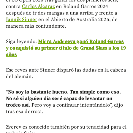
el US Open 2020 tras ganar los dos primeros sets,
contra
Carlos Alcaraz
en Roland Garros 2024
después de ir dos mangas a una arriba y frente a
Jannik Sinner
en el Abierto de Australia 2025, de
manera más contundente.
Siga leyendo:
Mirra Andreeva ganó Roland Garros
y conquistó su primer título de Grand Slam a los 19
años
Ese revés ante Sinner disparó las dudas en la cabeza
del alemán.
“
No soy lo bastante bueno. Tan simple como eso.
No sé si alguien día seré capaz de levantar un
trofeo así.
Pero voy a continuar intentándolo”, dijo
tras esa derrota.
Zverev es conocido también por su tenacidad para el