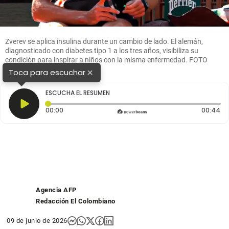
Zverev se aplica insulina durante un cambio de lado. El alemán,
diagnosticado con diabetes tipo 1 a los tres años, visibiliza su
condición para inspirar a niños con la misma enfermedad. FOTO
Instagram golesendir
×
Toca para escuchar
ESCUCHA EL RESUMEN
Tiempo transcurrido: 0 segundos
Du
00:00
00:44
Agencia AFP
Redacción El Colombiano
09 de junio de 2026