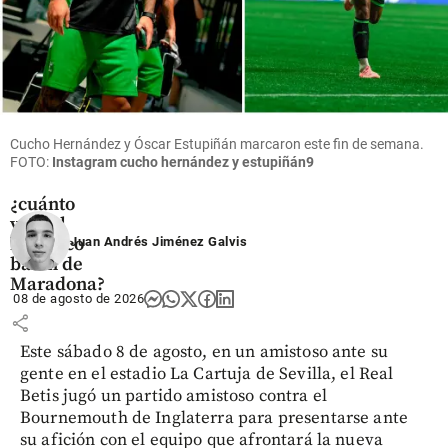
Fútbol
La pelota
de la
‘Mano de
Cucho Hernández y Óscar Estupiñán marcaron este fin de semana.
Dios’ sale a
FOTO:
Instagram cucho hernández y estupiñán9
subasta:
¿cuánto
vale el
histórico
Juan Andrés Jiménez Galvis
balón de
Maradona?
08 de agosto de 2026
share
Este sábado 8 de agosto, en un amistoso ante su
gente en el estadio La Cartuja de Sevilla, el Real
Betis jugó un partido amistoso contra el
Bournemouth de Inglaterra para presentarse ante
su afición con el equipo que afrontará la nueva