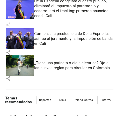
De la Espriella congelará el gasto público,
eliminará el impuesto al patrimonio y
desarrollará el fracking: primeros anuncios
desde Cali
share
Comienza la presidencia de De la Espriella:
así fue el juramento y la imposición de banda
en Cali
share
¿Tiene una patineta o cicla eléctrica? Ojo a
las nuevas reglas para circular en Colombia
share
Temas
Deportes
Tenis
Roland Garros
Enfermeda
recomendados