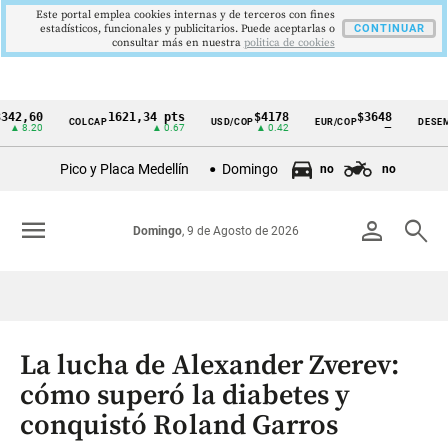
Este portal emplea cookies internas y de terceros con fines
estadísticos, funcionales y publicitarios. Puede aceptarlas o
CONTINUAR
consultar más en nuestra
politica de cookies
60
1621,34 pts
$4178
$3648
9
COLCAP
USD/COP
EUR/COP
DESEMPLEO
Cintillo
20
▲ 0.67
▲ 0.42
—
de
Pico y Placa Medellín
Domingo
no
no
indicadores
económicos
menu
person
search
Domingo
, 9 de Agosto de 2026
Colombia
La lucha de Alexander Zverev:
cómo superó la diabetes y
conquistó Roland Garros