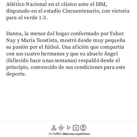
Atlético Nacional en el clásico ante el DIM,
disputado en el estadio Cincuentenario, con victoria
para el verde 1-3.
Danna, la menor del hogar conformado por Yuber
Nay y María Teostista, mostró desde muy pequeña
su pasión por el fútbol. Una afición que compartía
con sus cuatro hermanos y que su abuelo Ángel
(fallecido hace unas semanas) respaldó desde el
principio, convencido de sus condiciones para este
deporte.
person
graphic_eq
play_arrow
photo_camera
account_circle
Mi Perfil
Pódcast
Reportajes gráficos
Videos
Suscríbete