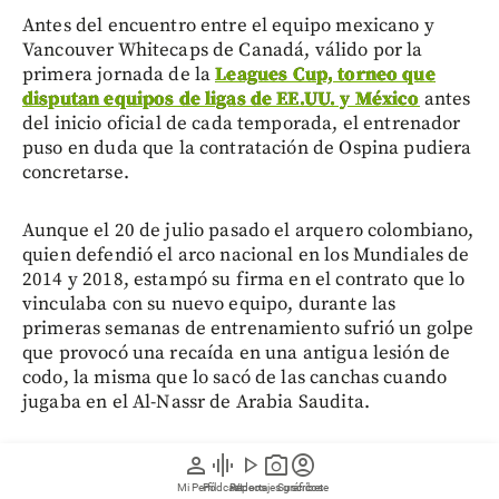
Antes del encuentro entre el equipo mexicano y
Vancouver Whitecaps de Canadá, válido por la
primera jornada de la
Leagues Cup, torneo que
disputan equipos de ligas de EE.UU. y México
antes
del inicio oficial de cada temporada, el entrenador
puso en duda que la contratación de Ospina pudiera
concretarse.
Aunque el 20 de julio pasado el arquero colombiano,
quien defendió el arco nacional en los Mundiales de
2014 y 2018, estampó su firma en el contrato que lo
vinculaba con su nuevo equipo, durante las
primeras semanas de entrenamiento sufrió un golpe
que provocó una recaída en una antigua lesión de
codo, la misma que lo sacó de las canchas cuando
jugaba en el Al-Nassr de Arabia Saudita.
¿Qué se sabe de la salud de David
person
graphic_eq
play_arrow
photo_camera
account_circle
Ospian?
Mi Perfil
Pódcast
Reportajes gráficos
Videos
Suscríbete