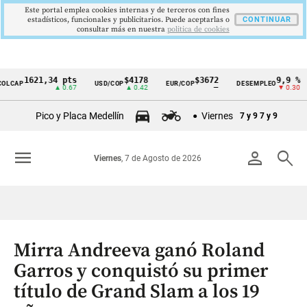
Este portal emplea cookies internas y de terceros con fines
estadísticos, funcionales y publicitarios. Puede aceptarlas o
CONTINUAR
consultar más en nuestra
politica de cookies
1621,34 pts
$4178
$3672
9,9 %
P
USD/COP
EUR/COP
DESEMPLEO
PI
Cintillo
▲ 0.67
▲ 0.42
—
▼ 0.30
de
Pico y Placa Medellín
Viernes
7 y 9
7 y 9
indicadores
económicos
menu
person
search
Viernes
, 7 de Agosto de 2026
Colombia
Mirra Andreeva ganó Roland
Garros y conquistó su primer
título de Grand Slam a los 19