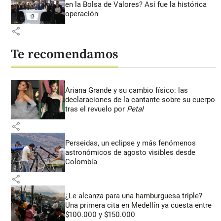
en la Bolsa de Valores? Así fue la histórica
operación
share
Te recomendamos
Ariana Grande y su cambio físico: las
declaraciones de la cantante sobre su cuerpo
tras el revuelo por
Petal
share
Perseidas, un eclipse y más fenómenos
astronómicos de agosto visibles desde
Colombia
share
¿Le alcanza para una hamburguesa triple?
Una primera cita en Medellín ya cuesta entre
$100.000 y $150.000