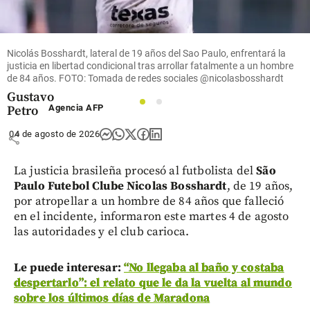
Arizabaleta
revive
dudas por
el archivo
Nicolás Bosshardt, lateral de 19 años del Sao Paulo, enfrentará la
de 17
justicia en libertad condicional tras arrollar fatalmente a un hombre
denuncias
de 84 años. FOTO: Tomada de redes sociales @nicolasbosshardt
contra
Gustavo
1
2
Agencia AFP
Petro
04 de agosto de 2026
share
La justicia brasileña procesó al futbolista del
São
Paulo Futebol Clube
Nicolas Bosshardt
, de 19 años,
por atropellar a un hombre de 84 años que falleció
en el incidente, informaron este martes 4 de agosto
las autoridades y el club carioca.
Le puede interesar:
“No llegaba al baño y costaba
despertarlo”: el relato que le da la vuelta al mundo
sobre los últimos días de Maradona