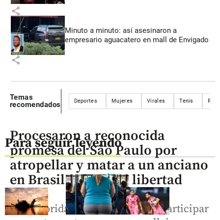
share
Minuto a minuto: así asesinaron a
empresario aguacatero en mall de Envigado
share
Temas
Deportes
Mujeres
Virales
Tenis
Rola
recomendados
Procesaron a reconocida
Para seguir leyendo
promesa del São Paulo por
atropellar y matar a un anciano
en Brasil: quedó en libertad
Las autoridades lo acusaron de participar