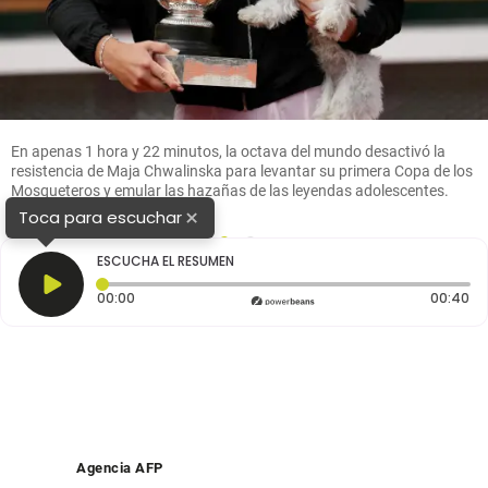
En apenas 1 hora y 22 minutos, la octava del mundo desactivó la
resistencia de Maja Chwalinska para levantar su primera Copa de los
Mosqueteros y emular las hazañas de las leyendas adolescentes.
FOTO: AFP
×
Toca para escuchar
1
2
ESCUCHA EL RESUMEN
Tiempo transcurrido: 0 segundos
Du
00:00
00:40
Agencia AFP