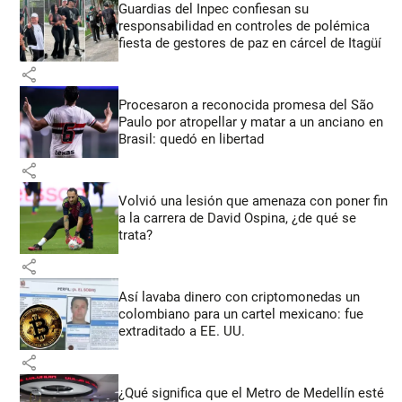
Guardias del Inpec confiesan su
responsabilidad en controles de polémica
fiesta de gestores de paz en cárcel de Itagüí
share
Procesaron a reconocida promesa del São
Paulo por atropellar y matar a un anciano en
Brasil: quedó en libertad
share
Volvió una lesión que amenaza con poner fin
a la carrera de David Ospina, ¿de qué se
trata?
share
Así lavaba dinero con criptomonedas
un
colombiano para un cartel mexicano: fue
extraditado a EE. UU.
share
¿Qué significa que el Metro de Medellín esté