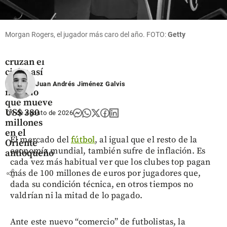
Oriente
Morgan Rogers, el jugador más caro del año. FOTO:
Getty
Antioqueño
Flores que
cruzan el
cielo: así
es el
Juan Andrés Jiménez Galvis
negocio
que mueve
US$ 380
09 de agosto de 2026
millones
en el
El mercado del
fútbol
, al igual que el resto de la
Oriente
economía mundial, también sufre de inflación. Es
antioqueño
cada vez más habitual ver que los clubes top pagan
share
más de 100 millones de euros por jugadores que,
dada su condición técnica, en otros tiempos no
valdrían ni la mitad de lo pagado.
Ante este nuevo “comercio” de futbolistas, la