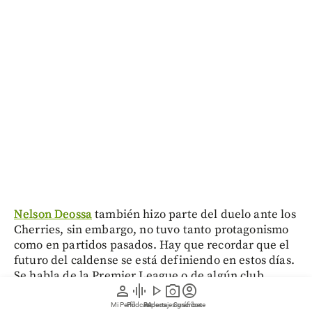
Nelson Deossa
también hizo parte del duelo ante los
Cherries, sin embargo, no tuvo tanto protagonismo
como en partidos pasados. Hay que recordar que el
futuro del caldense se está definiendo en estos días.
Se habla de la Premier League o de algún club
person
graphic_eq
play_arrow
photo_camera
account_circle
brasileño.
Mi Perfil
Pódcast
Reportajes gráficos
Videos
Suscríbete