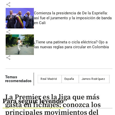
share
Comienza la presidencia de De la Espriella:
así fue el juramento y la imposición de banda
en Cali
share
¿Tiene una patineta o cicla eléctrica? Ojo a
las nuevas reglas para circular en Colombia
share
Temas
Real Madrid
España
James Rodríguez
Z
recomendados
La Premier es la liga que más
Para seguir leyendo
gasta en fichajes; conozca los
principales movimientos del