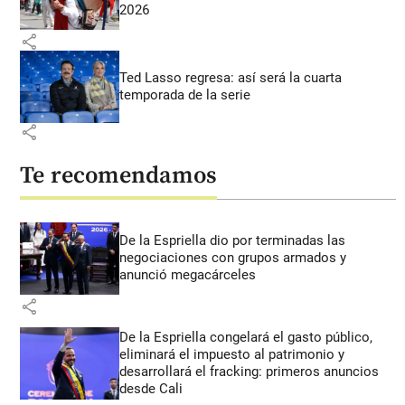
2026
share
Ted Lasso regresa: así será la cuarta
temporada de la serie
share
Te recomendamos
De la Espriella dio por terminadas las
negociaciones con grupos armados y
anunció megacárceles
share
De la Espriella congelará el gasto público,
eliminará el impuesto al patrimonio y
desarrollará el fracking: primeros anuncios
desde Cali