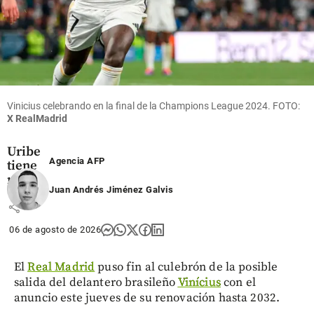
antioqueño
share
Vinicius celebrando en la final de la Champions League 2024. FOTO:
X RealMadrid
Columnistas
Uribe
Agencia AFP
tiene
razón
Juan Andrés Jiménez Galvis
share
06 de agosto de 2026
El
Real Madrid
puso fin al culebrón de la posible
salida del delantero brasileño
Vinícius
con el
anuncio este jueves de su renovación hasta 2032.