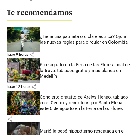
Te recomendamos
¿Tiene una patineta o cicla eléctrica? Ojo a
las nuevas reglas para circular en Colombia
share
hace 9 horas
6 de agosto en la Feria de las Flores: final de
la trova, tablados gratis y más planes en
Medellín
share
hace 12 horas
Concierto gratuito de Arelys Henao, tablado
en el Centro y recorridos por Santa Elena
este 6 de agosto en la Feria de las Flores
share
Murió la bebé hipopótamo rescatada en el