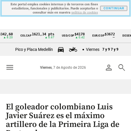
Este portal emplea cookies internas y de terceros con fines
estadísticos, funcionales y publicitarios. Puede aceptarlas o
CONTINUAR
consultar más en nuestra
politica de cookies
60
1621,34 pts
$4178
$3672
9
COLCAP
USD/COP
EUR/COP
DESEMPLEO
Cintillo
20
▲ 0.67
▲ 0.42
—
▼
de
Pico y Placa Medellín
Viernes
7 y 9
7 y 9
indicadores
económicos
menu
person
search
Viernes
, 7 de Agosto de 2026
Colombia
El goleador colombiano Luis
Javier Suárez es el máximo
artillero de la Primeira Liga de