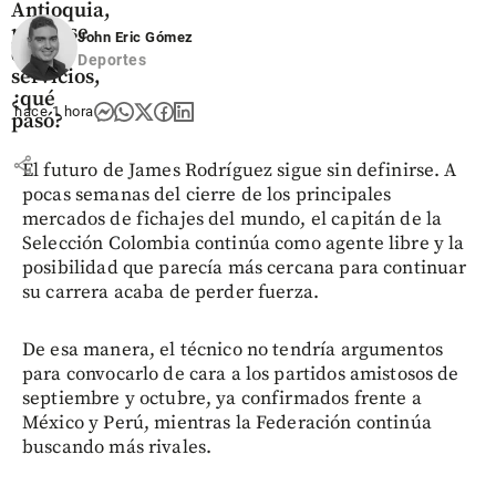
Antioquia,
por cese
John Eric Gómez
de
Deportes
servicios,
¿qué
hace 1 hora
pasó?
share
El futuro de James Rodríguez sigue sin definirse. A
pocas semanas del cierre de los principales
mercados de fichajes del mundo, el capitán de la
Selección Colombia continúa como agente libre y la
posibilidad que parecía más cercana para continuar
su carrera acaba de perder fuerza.
De esa manera, el técnico no tendría argumentos
para convocarlo de cara a los partidos amistosos de
septiembre y octubre, ya confirmados frente a
México y Perú, mientras la Federación continúa
buscando más rivales.