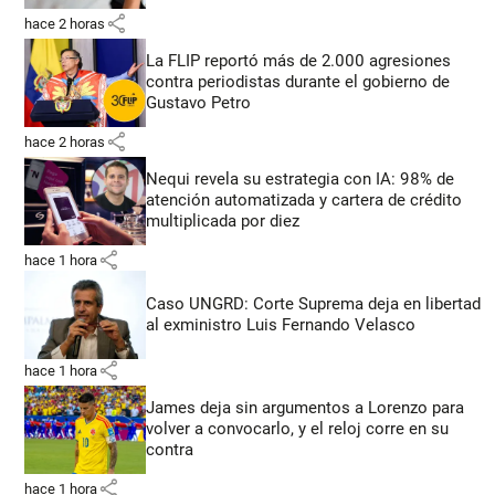
share
hace 2 horas
La FLIP reportó más de 2.000 agresiones
contra periodistas durante el gobierno de
Gustavo Petro
share
hace 2 horas
Nequi revela su estrategia con IA: 98% de
atención automatizada y cartera de crédito
multiplicada por diez
share
hace 1 hora
Caso UNGRD: Corte Suprema deja en libertad
al exministro Luis Fernando Velasco
share
hace 1 hora
James deja sin argumentos a Lorenzo para
volver a convocarlo, y el reloj corre en su
contra
share
hace 1 hora