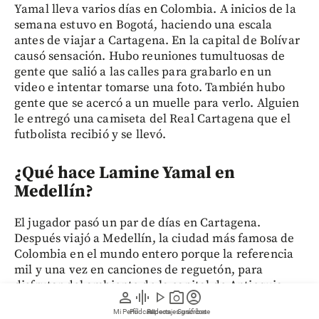
Yamal lleva varios días en Colombia. A inicios de la
semana estuvo en Bogotá, haciendo una escala
antes de viajar a Cartagena. En la capital de Bolívar
causó sensación. Hubo reuniones tumultuosas de
gente que salió a las calles para grabarlo en un
video e intentar tomarse una foto. También hubo
gente que se acercó a un muelle para verlo. Alguien
le entregó una camiseta del Real Cartagena que el
futbolista recibió y se llevó.
¿Qué hace Lamine Yamal en
Medellín?
El jugador pasó un par de días en Cartagena.
Después viajó a Medellín, la ciudad más famosa de
Colombia en el mundo entero porque la referencia
mil y una vez en canciones de reguetón, para
disfrutar del ambiente de la capital de Antioquia.
person
graphic_eq
play_arrow
photo_camera
account_circle
Mi Perfil
Pódcast
Reportajes gráficos
Videos
Suscríbete