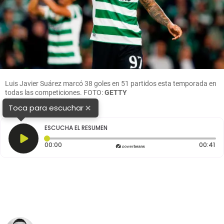
Luis Javier Suárez marcó 38 goles en 51 partidos esta temporada en
todas las competiciones. FOTO:
GETTY
×
Toca para escuchar
ESCUCHA EL RESUMEN
Tiempo transcurrido: 0 segundos
Du
00:00
00:41