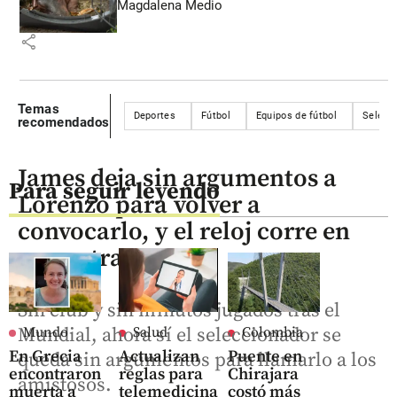
Magdalena Medio
share
Temas
Deportes
Fútbol
Equipos de fútbol
Selecc
recomendados
James deja sin argumentos a
Para seguir leyendo
Lorenzo para volver a
convocarlo, y el reloj corre en
su contra
Sin club y sin minutos jugados tras el
Mundial, ahora sí el seleccionador se
Mundo
Salud
Colombia
En Grecia
Actualizan
Puente en
queda sin argumentos para llamarlo a los
encontraron
reglas para
Chirajara
amistosos.
muerta a
telemedicina
costó más