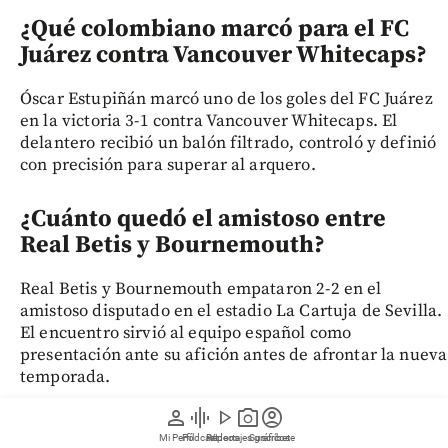
¿Qué colombiano marcó para el FC
Juárez contra Vancouver Whitecaps?
Óscar Estupiñán marcó uno de los goles del FC Juárez
en la victoria 3-1 contra Vancouver Whitecaps. El
delantero recibió un balón filtrado, controló y definió
con precisión para superar al arquero.
¿Cuánto quedó el amistoso entre
Real Betis y Bournemouth?
Real Betis y Bournemouth empataron 2-2 en el
amistoso disputado en el estadio La Cartuja de Sevilla.
El encuentro sirvió al equipo español como
presentación ante su afición antes de afrontar la nueva
temporada.
person
graphic_eq
play_arrow
photo_camera
account_circle
Mi Perfil
Pódcast
Reportajes gráficos
Videos
Suscríbete
Siga las noticias de EL COLOMBIANO desde Google