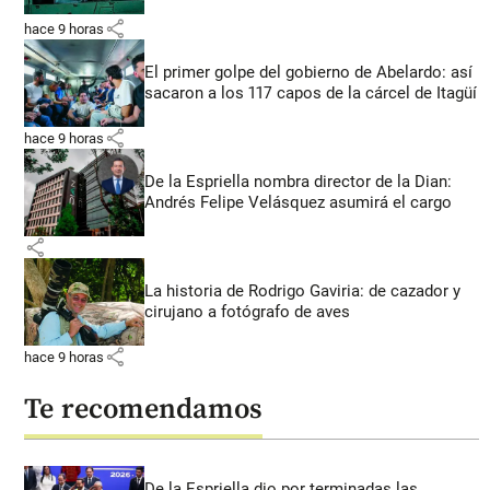
share
hace 9 horas
El primer golpe del gobierno de Abelardo: así
sacaron a los 117 capos de la cárcel de Itagüí
share
hace 9 horas
De la Espriella nombra director de la Dian:
Andrés Felipe Velásquez asumirá el cargo
share
La historia de Rodrigo Gaviria: de cazador y
cirujano a fotógrafo de aves
share
hace 9 horas
Te recomendamos
De la Espriella dio por terminadas las