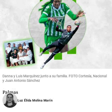
mediocampo
fallecido
hace 11
share
horas
share
hace 11
share
horas
Medellín
Van por
las
órdenes
de
captura
de los
Danna y Luis Marquínez junto a su familia. FOTO Cortesía, Nacional
asesinos
y Juan Antonio Sánchez
de Julián
en Las
Palmas
Luz Élida Molina Marín
share