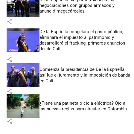
negociaciones con grupos armados y
anunció megacárceles
share
De la Espriella congelará el gasto público,
eliminará el impuesto al patrimonio y
desarrollará el fracking: primeros anuncios
desde Cali
share
Comienza la presidencia de De la Espriella:
así fue el juramento y la imposición de banda
en Cali
share
¿Tiene una patineta o cicla eléctrica? Ojo a
las nuevas reglas para circular en Colombia
share