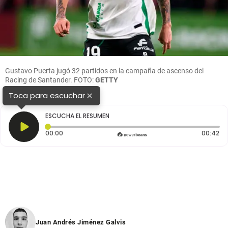
Gustavo Puerta jugó 32 partidos en la campaña de ascenso del
Racing de Santander. FOTO:
GETTY
×
Toca para escuchar
ESCUCHA EL RESUMEN
Tiempo transcurrido: 0 segundos
Du
00:00
00:42
Juan Andrés Jiménez Galvis