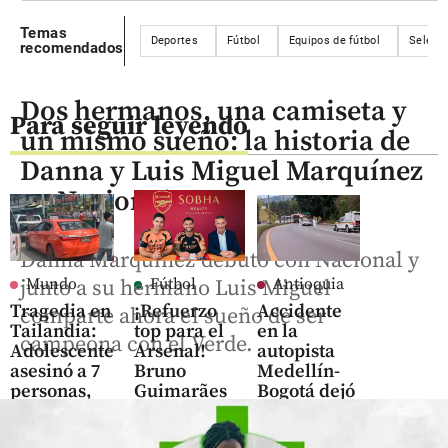
Temas
Deportes
Fútbol
Equipos de fútbol
Selecc
recomendados
Dos hermanos, una camiseta y
Para seguir leyendo
un mismo sueño: la historia de
Danna y Luis Miguel Marquínez
en Nacional
Danna Marquínez debutó con Nacional y
Mundo
Fútbol
Antioquia
junto a su hermano Luis Miguel
Tragedia en
¡Refuerzo
Accidente
comparte ahora el sueño de ser
Tailandia:
top para el
en la
campeona con el Verde.
Adolescente
Arsenal!
autopista
asesinó a 7
Bruno
Medellín-
personas,
Guimarães
Bogotá dejó
entre ellas,
llega para
un
sus abuelos
reforzar el
motociclista