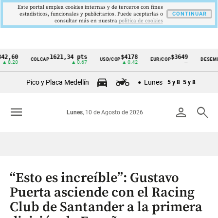
Este portal emplea cookies internas y de terceros con fines
estadísticos, funcionales y publicitarios. Puede aceptarlas o
CONTINUAR
consultar más en nuestra
politica de cookies
0
1621,34 pts
$4178
$3649
9
COLCAP
USD/COP
EUR/COP
DESEMPLEO
Cintillo
0
▲ 0.67
▲ 0.42
—
▼
de
Pico y Placa Medellín
Lunes
5 y 8
5 y 8
indicadores
económicos
menu
person
search
Lunes
, 10 de Agosto de 2026
Colombia
“Esto es increíble”: Gustavo
Puerta asciende con el Racing
Club de Santander a la primera