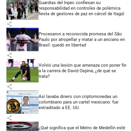
Guardias del Inpec confiesan su
responsabilidad en controles de polémica
fiesta de gestores de paz en cárcel de Itagüí
share
Procesaron a reconocida promesa del São
Paulo por atropellar y matar a un anciano en
Brasil: quedó en libertad
share
Volvió una lesión que amenaza con poner fin
a la carrera de David Ospina, ¿de qué se
trata?
share
Así lavaba dinero con criptomonedas
un
colombiano para un cartel mexicano: fue
extraditado a EE. UU.
share
¿Qué significa que el Metro de Medellín esté