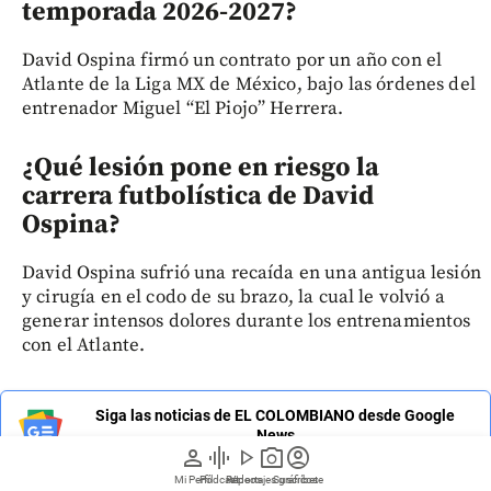
temporada 2026-2027?
David Ospina firmó un contrato por un año con el
Atlante de la Liga MX de México, bajo las órdenes del
entrenador Miguel “El Piojo” Herrera.
¿Qué lesión pone en riesgo la
carrera futbolística de David
Ospina?
David Ospina sufrió una recaída en una antigua lesión
y cirugía en el codo de su brazo, la cual le volvió a
generar intensos dolores durante los entrenamientos
con el Atlante.
Siga las noticias de EL COLOMBIANO desde Google
News
person
graphic_eq
play_arrow
photo_camera
account_circle
Mi Perfil
Pódcast
Reportajes gráficos
Videos
Suscríbete