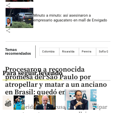
share
Minuto a minuto: así asesinaron a
empresario aguacatero en mall de Envigado
share
Temas
Colombia
Risaralda
Pereira
Sofía Góm
recomendados
Procesaron a reconocida
Para seguir leyendo
promesa del São Paulo por
atropellar y matar a un anciano
en Brasil: quedó en libertad
Las autoridades lo acusaron de participar