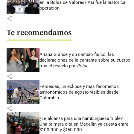
en la Bolsa de Valores? Así fue la histórica
operación
share
Te recomendamos
Ariana Grande y su cambio físico: las
declaraciones de la cantante sobre su cuerpo
tras el revuelo por
Petal
share
Perseidas, un eclipse y más fenómenos
astronómicos de agosto visibles desde
Colombia
share
¿Le alcanza para una hamburguesa triple?
Una primera cita en Medellín ya cuesta entre
$100.000 y $150.000