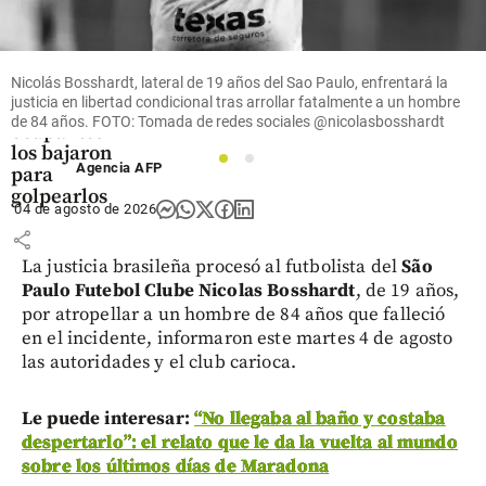
grúa en la
vía
Medellín-
Costa
Nicolás Bosshardt, lateral de 19 años del Sao Paulo, enfrentará la
Atlántica y
justicia en libertad condicional tras arrollar fatalmente a un hombre
a sus
de 84 años. FOTO: Tomada de redes sociales @nicolasbosshardt
ocupantes
los bajaron
1
2
Agencia AFP
para
golpearlos
04 de agosto de 2026
share
La justicia brasileña procesó al futbolista del
São
Paulo Futebol Clube
Nicolas Bosshardt
, de 19 años,
por atropellar a un hombre de 84 años que falleció
en el incidente, informaron este martes 4 de agosto
las autoridades y el club carioca.
Le puede interesar:
“No llegaba al baño y costaba
despertarlo”: el relato que le da la vuelta al mundo
sobre los últimos días de Maradona