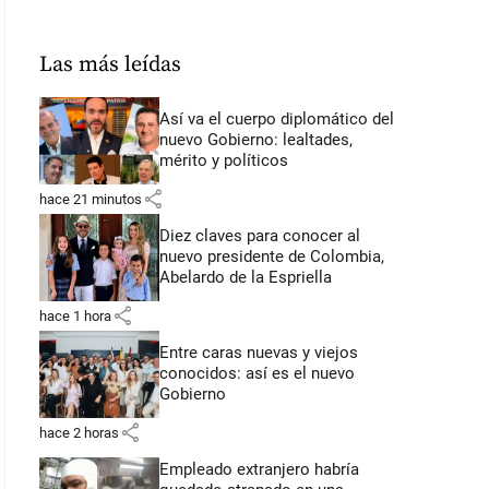
Las más leídas
Así va el cuerpo diplomático del
nuevo Gobierno: lealtades,
mérito y políticos
share
hace 21 minutos
Diez claves para conocer al
nuevo presidente de Colombia,
Abelardo de la Espriella
share
hace 1 hora
Entre caras nuevas y viejos
conocidos: así es el nuevo
Gobierno
share
hace 2 horas
Empleado extranjero habría