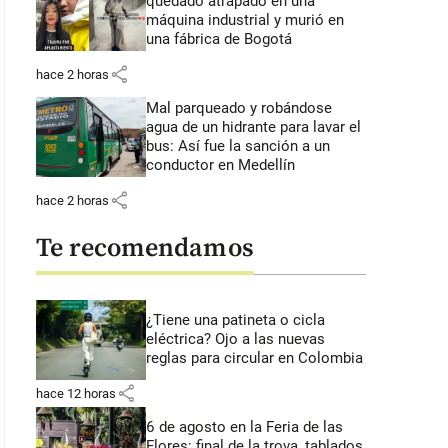
quedado atrapado en una
máquina industrial y murió en
una fábrica de Bogotá
share
hace 2 horas
Mal parqueado y robándose
agua de un hidrante para lavar el
bus: Así fue la sanción a un
conductor en Medellín
share
hace 2 horas
Te recomendamos
¿Tiene una patineta o cicla
eléctrica? Ojo a las nuevas
reglas para circular en Colombia
share
hace 12 horas
6 de agosto en la Feria de las
Flores: final de la trova, tablados