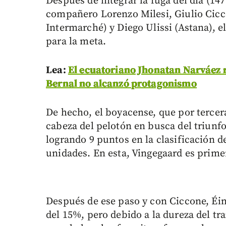
Después de integrar la fuga del día (14
compañero Lorenzo Milesi, Giulio Cicco
Intermarché) y Diego Ulissi (Astana), e
para la meta.
Lea:
El ecuatoriano Jhonatan Narváez re
Bernal no alcanzó protagonismo
De hecho, el boyacense, que por tercera
cabeza del pelotón en busca del triunf
logrando 9 puntos en la clasificación d
unidades. En esta, Vingegaard es prime
Después de ese paso y con Ciccone, Éi
del 15%, pero debido a la dureza del tra