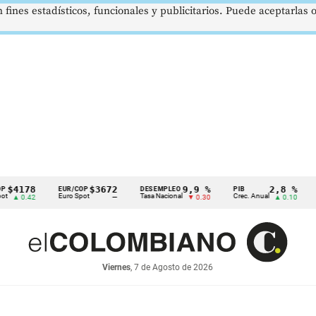
 fines estadísticos, funcionales y publicitarios. Puede aceptarlas
8
$3672
9,9 %
2,8 %
EUR/COP
DESEMPLEO
PIB
TRM
Euro Spot
Tasa Nacional
Crec. Anual
Tasa Rep
2
—
▼ 0.30
▲ 0.10
Viernes
, 7 de Agosto de 2026