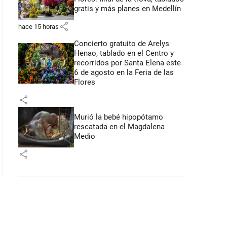
gratis y más planes en Medellín
share
hace 15 horas
Concierto gratuito de Arelys
Henao, tablado en el Centro y
recorridos por Santa Elena este
6 de agosto en la Feria de las
Flores
share
Murió la bebé hipopótamo
rescatada en el Magdalena
Medio
share