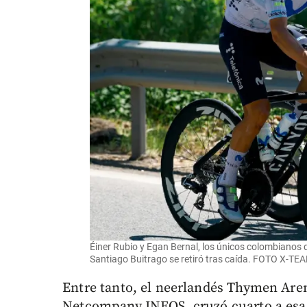
Éiner Rubio y Egan Bernal, los únicos colombianos q
Santiago Buitrago se retiró tras caída. FOTO X-
Entre tanto, el neerlandés Thymen Ar
Netcompany INEOS, cruzó cuarto a esa