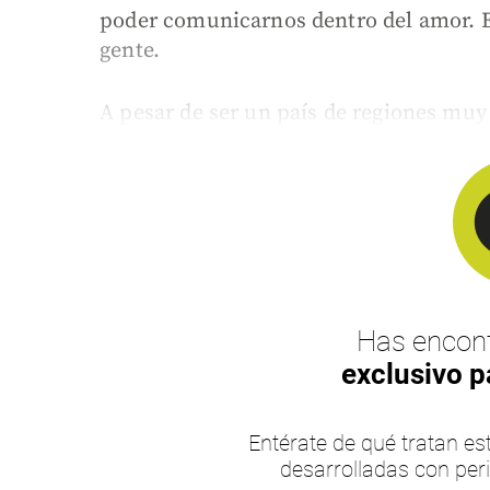
poder comunicarnos dentro del amor. El 
gente.
A pesar de ser un país de regiones muy 
Has encont
exclusivo p
Entérate de qué tratan 
desarrolladas con per