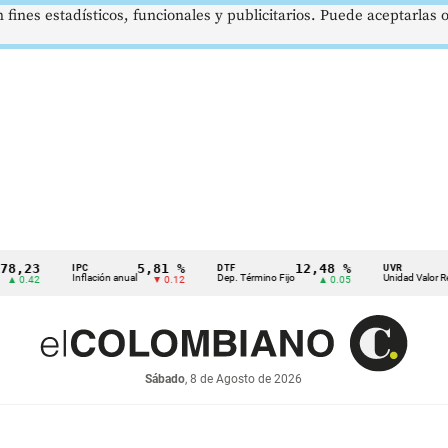
 fines estadísticos, funcionales y publicitarios. Puede aceptarlas
3
5,81 %
12,48 %
$38
IPC
DTF
UVR
Inflación anual
Dep. Término Fijo
Unidad Valor Real
2
▼ 0.12
▲ 0.05
Sábado
, 8 de Agosto de 2026