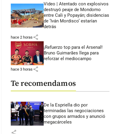
Video | Atentado con explosivos
destruyó peaje de Mondomo
entre Cali y Popayán; disidencias
de ‘Iván Mordisco’ estarían
detrás
share
hace 2 horas
¡Refuerzo top para el Arsenal!
Bruno Guimarães llega para
reforzar el mediocampo
share
hace 3 horas
Te recomendamos
De la Espriella dio por
terminadas las negociaciones
con grupos armados y anunció
megacárceles
share