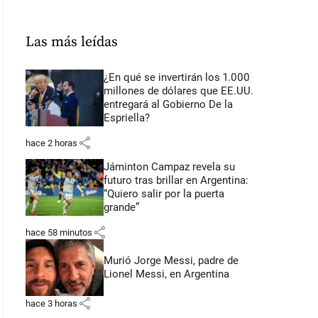
Las más leídas
¿En qué se invertirán los 1.000
millones de dólares que EE.UU.
entregará al Gobierno De la
Espriella?
share
hace 2 horas
Jáminton Campaz revela su
futuro tras brillar en Argentina:
“Quiero salir por la puerta
grande”
share
hace 58 minutos
Murió Jorge Messi, padre de
Lionel Messi, en Argentina
share
hace 3 horas