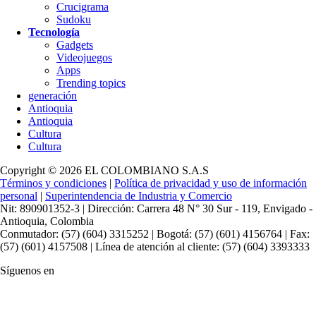
Crucigrama
Sudoku
Tecnología
Gadgets
Videojuegos
Apps
Trending topics
generación
Antioquia
Antioquia
Cultura
Cultura
Copyright © 2026 EL COLOMBIANO S.A.S
Términos y condiciones
|
Política de privacidad y uso de información
personal
|
Superintendencia de Industria y Comercio
Nit: 890901352-3 | Dirección: Carrera 48 N° 30 Sur - 119, Envigado -
Antioquia, Colombia
Conmutador: (57) (604) 3315252 | Bogotá: (57) (601) 4156764 | Fax:
(57) (601) 4157508 | Línea de atención al cliente: (57) (604) 3393333
Síguenos en