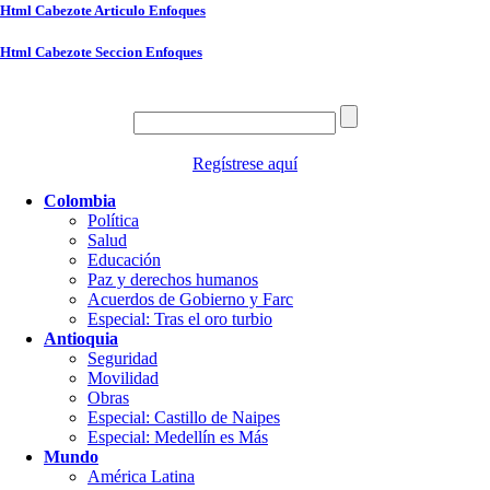
Html Cabezote Articulo Enfoques
Html Cabezote Seccion Enfoques
Regístrese aquí
Colombia
Política
Salud
Educación
Paz y derechos humanos
Acuerdos de Gobierno y Farc
Especial: Tras el oro turbio
Antioquia
Seguridad
Movilidad
Obras
Especial: Castillo de Naipes
Especial: Medellín es Más
Mundo
América Latina