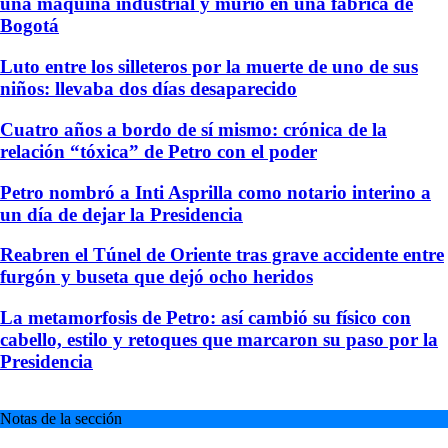
una máquina industrial y murió en una fábrica de
Bogotá
Luto entre los silleteros por la muerte de uno de sus
niños: llevaba dos días desaparecido
Cuatro años a bordo de sí mismo: crónica de la
relación “tóxica” de Petro con el poder
Petro nombró a Inti Asprilla como notario interino a
un día de dejar la Presidencia
Reabren el Túnel de Oriente tras grave accidente entre
furgón y buseta que dejó ocho heridos
La metamorfosis de Petro: así cambió su físico con
cabello, estilo y retoques que marcaron su paso por la
Presidencia
Notas de la sección