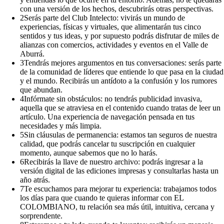
con una versión de los hechos, descubrirás otras perspectivas.
2
Serás parte del Club Intelecto: vivirás un mundo de
experiencias, físicas y virtuales, que alimentarán tus cinco
sentidos y tus ideas, y por supuesto podrás disfrutar de miles de
alianzas con comercios, actividades y eventos en el Valle de
Aburrá.
3
Tendrás mejores argumentos en tus conversaciones: serás parte
de la comunidad de líderes que entiende lo que pasa en la ciudad
y el mundo. Recibirás un antídoto a la confusión y los rumores
que abundan.
4
Infórmate sin obstáculos: no tendrás publicidad invasiva,
aquella que se atraviesa en el contenido cuando tratas de leer un
artículo. Una experiencia de navegación pensada en tus
necesidades y más limpia.
5
Sin cláusulas de permanencia: estamos tan seguros de nuestra
calidad, que podrás cancelar tu suscripción en cualquier
momento, aunque sabemos que no lo harás.
6
Recibirás la llave de nuestro archivo: podrás ingresar a la
versión digital de las ediciones impresas y consultarlas hasta un
año atrás.
7
Te escuchamos para mejorar tu experiencia: trabajamos todos
los días para que cuando te quieras informar con EL
COLOMBIANO, tu relación sea más útil, intuitiva, cercana y
sorprendente.