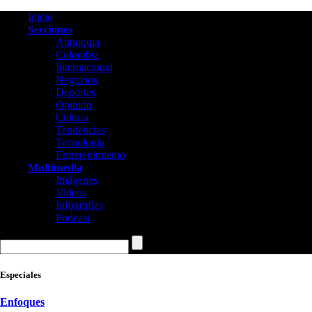
Inicio
Secciones
Antioquia
Colombia
Internacional
Negocios
Deportes
Opinión
Cultura
Tendencias
Tecnología
Entretenimiento
Multimedia
Imágenes
Videos
Infografías
Podcast
Especiales
Enfoques