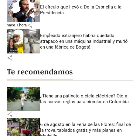
El círculo que llevó a De la Espriella a la
Presidencia
share
hace 1 hora
Empleado extranjero habría quedado
atrapado en una máquina industrial y murió
en una fábrica de Bogotá
share
Te recomendamos
¿Tiene una patineta o cicla eléctrica? Ojo a
las nuevas reglas para circular en Colombia
share
6 de agosto en la Feria de las Flores: final de
la trova, tablados gratis y más planes en
Medellín