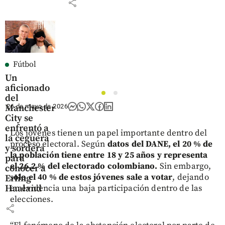
share
Fútbol
Un
aficionado
1
2
del
Manchester
26 de mayo de 2026
City se
enfrentó a
Los jóvenes tienen un papel importante dentro del
la ceguera
proceso electoral. Según
datos del DANE, el 20 % de
y sordera
la población tiene entre 18 y 25 años y representa
para
el 26,2 % del electorado colombiano.
Sin embargo,
conocer a
s
olo el 40 % de estos jóvenes sale a votar
, dejando
Erling
Haaland
en evidencia una baja participación dentro de las
elecciones.
share