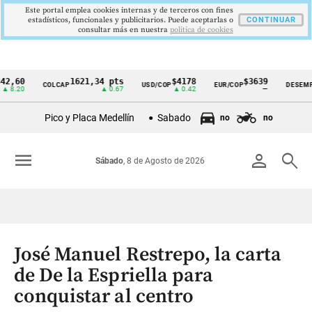
Este portal emplea cookies internas y de terceros con fines
estadísticos, funcionales y publicitarios. Puede aceptarlas o
CONTINUAR
consultar más en nuestra
politica de cookies
0
1621,34 pts
$4178
$3639
9
COLCAP
USD/COP
EUR/COP
DESEMPLEO
Cintillo
0
▲ 0.67
▲ 0.42
—
▼
de
Pico y Placa Medellín
Sabado
no
no
indicadores
económicos
menu
person
search
Sábado
, 8 de Agosto de 2026
Colombia
José Manuel Restrepo, la carta
de De la Espriella para
conquistar al centro