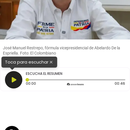
José Manuel Restrepo, fórmula vicepresidencial de Abelardo De la
Espriella. Foto: El Colombiano
×
Toca para escuchar
ESCUCHA EL RESUMEN
Tiempo transcurrido: 0 segundos
Du
00:00
00:46