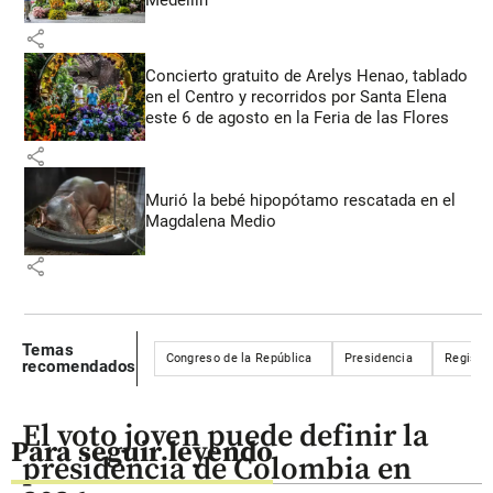
share
Concierto gratuito de Arelys Henao, tablado
en el Centro y recorridos por Santa Elena
este 6 de agosto en la Feria de las Flores
share
Murió la bebé hipopótamo rescatada en el
Magdalena Medio
share
Temas
Congreso de la República
Presidencia
Registra
recomendados
El voto joven puede definir la
Para seguir leyendo
presidencia de Colombia en