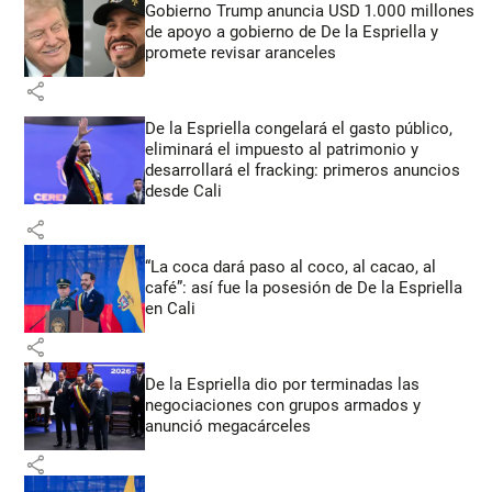
Gobierno Trump anuncia USD 1.000 millones
de apoyo a gobierno de De la Espriella y
promete revisar aranceles
share
De la Espriella congelará el gasto público,
eliminará el impuesto al patrimonio y
desarrollará el fracking: primeros anuncios
desde Cali
share
“La coca dará paso al coco, al cacao, al
café”: así fue la posesión de De la Espriella
en Cali
share
De la Espriella dio por terminadas las
negociaciones con grupos armados y
anunció megacárceles
share