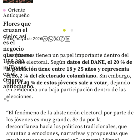
Oriente
Antioqueño
Flores que
cruzan el
1
2
cielo: así
26 de mayo de 2026
es el
negocio
que mueve
Los jóvenes tienen un papel importante dentro del
US$ 380
proceso electoral. Según
datos del DANE, el 20 % de
millones
la población tiene entre 18 y 25 años y representa
en el
el 26,2 % del electorado colombiano.
Sin embargo,
Oriente
s
olo el 40 % de estos jóvenes sale a votar
, dejando
antioqueño
en evidencia una baja participación dentro de las
elecciones.
share
“El fenómeno de la abstención electoral por parte de
los jóvenes es muy grande. Se da por la
desconfianza hacia los políticos tradicionales, que
apuntan a emociones, narrativas y propuestas que