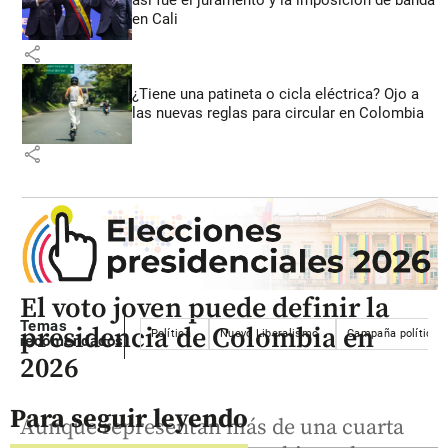
en Cali
share
¿Tiene una patineta o cicla eléctrica? Ojo a
las nuevas reglas para circular en Colombia
share
El voto joven puede definir la
Temas
presidencia de Colombia en
Política
Nuevo Liberalismo
Campaña política
recomendados
2026
Para seguir leyendo
Aunque representan más de una cuarta