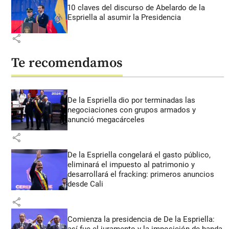
10 claves del discurso de Abelardo de la
Espriella al asumir la Presidencia
share
Te recomendamos
De la Espriella dio por terminadas las
negociaciones con grupos armados y
anunció megacárceles
share
De la Espriella congelará el gasto público,
eliminará el impuesto al patrimonio y
desarrollará el fracking: primeros anuncios
desde Cali
share
Comienza la presidencia de De la Espriella:
así fue el juramento y la imposición de banda