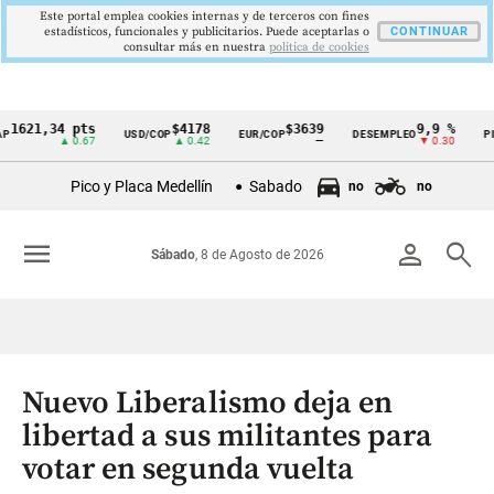
Este portal emplea cookies internas y de terceros con fines
estadísticos, funcionales y publicitarios. Puede aceptarlas o
CONTINUAR
consultar más en nuestra
politica de cookies
21,34 pts
$4178
$3639
9,9 %
2,
USD/COP
EUR/COP
DESEMPLEO
PIB
Cintillo
▲ 0.67
▲ 0.42
—
▼ 0.30
▲ 
de
Pico y Placa Medellín
Sabado
no
no
indicadores
económicos
menu
person
search
Sábado
, 8 de Agosto de 2026
Colombia
Nuevo Liberalismo deja en
libertad a sus militantes para
votar en segunda vuelta