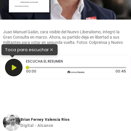
Juan Manuel Galán, cara visible del Nuevo Liberalismo, integró la
Gran Consulta en marzo. Ahora, su partido deja en libertad a sus
militantes para votar en segunda vuelta. Fotos: Colprensa y Nuevo
Liberalismo
×
Toca para escuchar
ESCUCHA EL RESUMEN
Tiempo transcurrido: 0 segundos
Du
00:00
00:45
Brian Ferney Valencia Ríos
Digital - Alcance