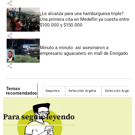
share
¿Le alcanza para una hamburguesa triple?
Una primera cita en Medellín ya cuesta entre
$100.000 y $150.000
share
Minuto a minuto: así asesinaron a
empresario aguacatero en mall de Envigado
share
Temas
Deportes
Selección Argelia
Selección Argenti
recomendados
Para seguir leyendo