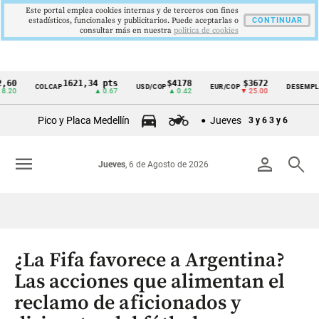
Este portal emplea cookies internas y de terceros con fines
estadísticos, funcionales y publicitarios. Puede aceptarlas o
CONTINUAR
consultar más en nuestra
politica de cookies
1621,34 pts
$4178
$3672
9
COLCAP
USD/COP
EUR/COP
DESEMPLEO
Cintillo
▲ 0.67
▲ 0.42
▼ 25.00
▼ 
de
Pico y Placa Medellín
Jueves
3 y 6
3 y 6
indicadores
económicos
menu
person
search
Jueves
, 6 de Agosto de 2026
Colombia
¿La Fifa favorece a Argentina?
Las acciones que alimentan el
reclamo de aficionados y