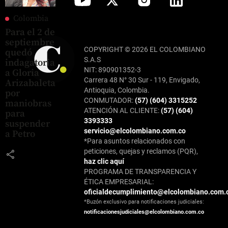
Colombia
Para el 2 de
septiembre
COPYRIGHT © 2026 EL COLOMBIANO
quedó
S.A.S
indagatoria
NIT: 890901352-3
a Gloria
Carrera 48 N° 30 Sur - 119, Envigado,
Arizabaleta
Antioquia, Colombia.
por
CONMUTADOR:
(57) (604) 3315252
maniobras
ATENCIÓN AL CLIENTE:
(57) (604)
para
3393333
suspender
servicio@elcolombiano.com.co
a Petro
*Para asuntos relacionados con
peticiones, quejas y reclamos (PQR),
share
haz clic aquí
PROGRAMA DE TRANSPARENCIA Y
ÉTICA EMPRESARIAL:
oficialdecumplimiento@elcolombiano.com.
*Buzón exclusivo para notificaciones judiciales:
notificacionesjudiciales@elcolombiano.com.co