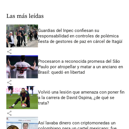
Las más leídas
Guardias del Inpec confiesan su
responsabilidad en controles de polémica
fiesta de gestores de paz en cárcel de Itagüí
share
Procesaron a reconocida promesa del São
Paulo por atropellar y matar a un anciano en
Brasil: quedó en libertad
share
Volvió una lesión que amenaza con poner fin
a la carrera de David Ospina, ¿de qué se
trata?
share
Así lavaba dinero con criptomonedas
un
colombiano para un cartel mexicano: fue