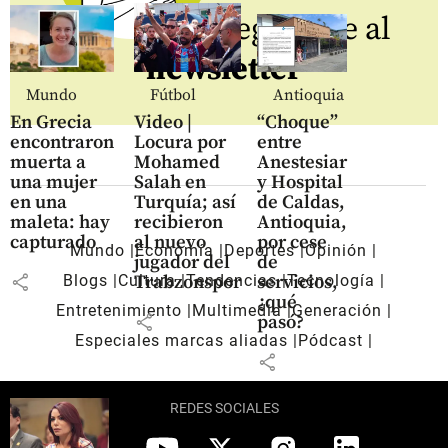
Regístrate al
newsletter
Mundo
Fútbol
Antioquia
En Grecia
Video |
“Choque”
encontraron
Locura por
entre
muerta a
Mohamed
Anestesiar
una mujer
Salah en
y Hospital
en una
Turquía; así
de Caldas,
maleta: hay
recibieron
Antioquia,
capturado
al nuevo
por cese
Mundo
Economía
Deportes
Opinión
jugador del
de
share
Trabzonspor
servicios,
Blogs
Cultura
Tendencias
Tecnología
¿qué
Entretenimiento
Multimedia
Generación
share
pasó?
Especiales marcas aliadas
Pódcast
share
REDES SOCIALES