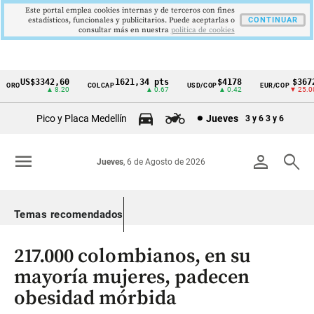
Este portal emplea cookies internas y de terceros con fines
estadísticos, funcionales y publicitarios. Puede aceptarlas o
CONTINUAR
consultar más en nuestra
politica de cookies
US$3342,60
1621,34 pts
$4178
$3672
ORO
COLCAP
USD/COP
EUR/COP
Cintillo
▲ 8.20
▲ 0.67
▲ 0.42
▼ 25.00
de
Pico y Placa Medellín
Jueves
3 y 6
3 y 6
indicadores
económicos
menu
person
search
Jueves
, 6 de Agosto de 2026
Colombia
Temas recomendados
217.000 colombianos, en su
mayoría mujeres, padecen
obesidad mórbida