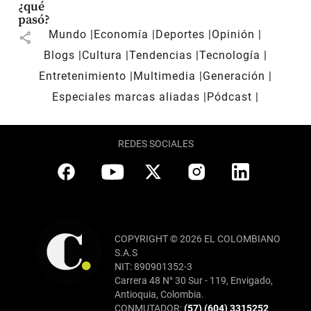
¿qué
pasó?
Mundo
Economía
Deportes
Opinión
share
Blogs
Cultura
Tendencias
Tecnología
Entretenimiento
Multimedia
Generación
Especiales marcas aliadas
Pódcast
REDES SOCIALES
COPYRIGHT © 2026 EL COLOMBIANO
S.A.S
NIT: 890901352-3
Carrera 48 N° 30 Sur - 119, Envigado,
Antioquia, Colombia.
CONMUTADOR:
(57) (604) 3315252