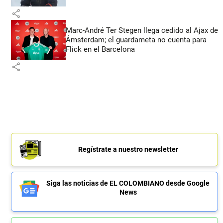
share
Marc-André Ter Stegen llega cedido al Ajax de
Ámsterdam; el guardameta no cuenta para
Flick en el Barcelona
share
Regístrate a nuestro newsletter
Siga las noticias de EL COLOMBIANO desde Google
News