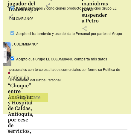
jugador del
maniobras
share
Trabzonspor
para
Acepto
términos y condiciones productos y servicios
Grupo EL
suspender
share
COLOMBIANO*
a Petro
share
Acepto
el tratamiento y uso del dato Personal
por parte del Grupo
EL COLOMBIANO*
Acepto que Grupo EL COLOMBIANO
comparta mis datos
personales con terceros aliados comerciales
conforme su Política de
Antioquia
Tratamiento del Datos Personal.
“Choque”
entre
Anestesiar
y Hospital
de Caldas,
Antioquia,
por cese
de
servicios,