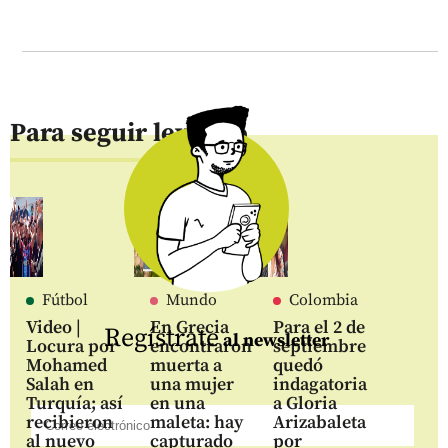
Para seguir leyendo
Fútbol
Mundo
Colombia
Video |
En Grecia
Para el 2 de
Regístrate
al newsletter
Locura por
encontraron
septiembre
Mohamed
muerta a
quedó
Salah en
una mujer
indagatoria
Turquía; así
en una
a Gloria
recibieron
maleta: hay
Arizabaleta
al nuevo
capturado
por