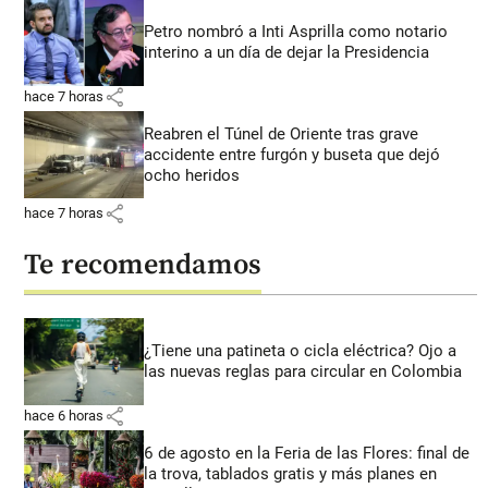
Petro nombró a Inti Asprilla como notario
interino a un día de dejar la Presidencia
share
hace 7 horas
Reabren el Túnel de Oriente tras grave
accidente entre furgón y buseta que dejó
ocho heridos
share
hace 7 horas
Te recomendamos
¿Tiene una patineta o cicla eléctrica? Ojo a
las nuevas reglas para circular en Colombia
share
hace 6 horas
6 de agosto en la Feria de las Flores: final de
la trova, tablados gratis y más planes en