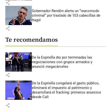
share
Gobernador Rendón alerta un “reacomodo
criminal” por traslado de 103 cabecillas de
Itagüí
share
Te recomendamos
De la Espriella dio por terminadas las
negociaciones con grupos armados y
anunció megacárceles
share
De la Espriella congelará el gasto público,
eliminará el impuesto al patrimonio y
desarrollará el fracking: primeros anuncios
desde Cali
share