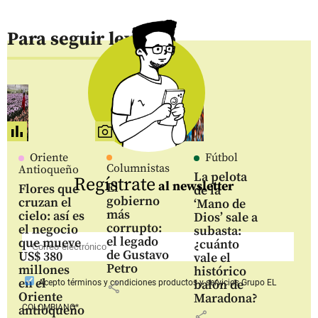
Para seguir leyendo
Oriente
Fútbol
Columnistas
Antioqueño
La pelota
Regístrate
al newsletter
El
Flores que
de la
gobierno
cruzan el
‘Mano de
más
cielo: así es
Dios’ sale a
corrupto:
el negocio
subasta:
el legado
que mueve
¿cuánto
de Gustavo
US$ 380
vale el
Petro
millones
histórico
en el
balón de
Acepto
términos y condiciones productos y servicios
Grupo EL
share
Oriente
Maradona?
COLOMBIANO*
antioqueño
share