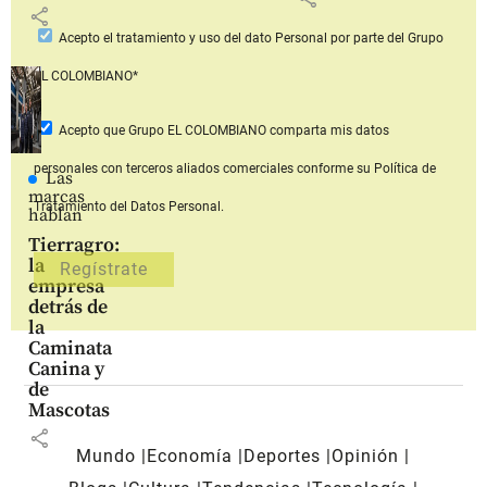
share
Acepto
el tratamiento y uso del dato Personal
por parte del Grupo
EL COLOMBIANO*
Acepto que Grupo EL COLOMBIANO
comparta mis datos
personales con terceros aliados comerciales
conforme su Política de
Las
marcas
Tratamiento del Datos Personal.
hablan
Tierragro:
la
empresa
detrás de
la
Caminata
Canina y
de
Mascotas
share
Mundo
Economía
Deportes
Opinión