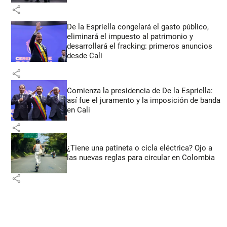
share
De la Espriella congelará el gasto público,
eliminará el impuesto al patrimonio y
desarrollará el fracking: primeros anuncios
desde Cali
share
Comienza la presidencia de De la Espriella:
así fue el juramento y la imposición de banda
en Cali
share
¿Tiene una patineta o cicla eléctrica? Ojo a
las nuevas reglas para circular en Colombia
share