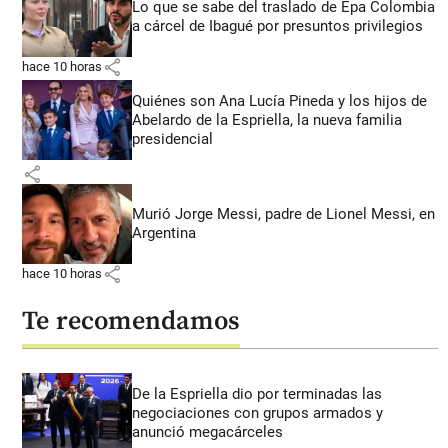
Lo que se sabe del traslado de Epa Colombia
a cárcel de Ibagué por presuntos privilegios
share
hace 10 horas
Quiénes son Ana Lucía Pineda y los hijos de
Abelardo de la Espriella, la nueva familia
presidencial
share
Murió Jorge Messi, padre de Lionel Messi, en
Argentina
share
hace 10 horas
Te recomendamos
De la Espriella dio por terminadas las
negociaciones con grupos armados y
anunció megacárceles