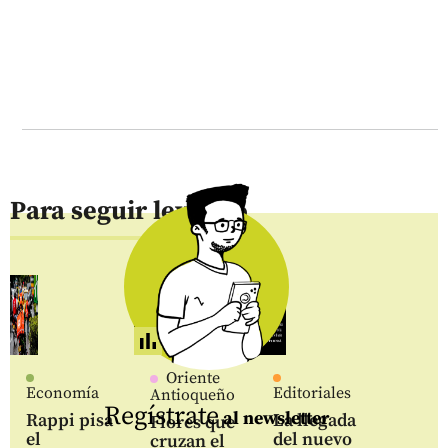
Para seguir leyendo
Oriente
Economía
Editoriales
Antioqueño
Regístrate
al newsletter
Rappi pisa
La llegada
Flores que
el
del nuevo
cruzan el