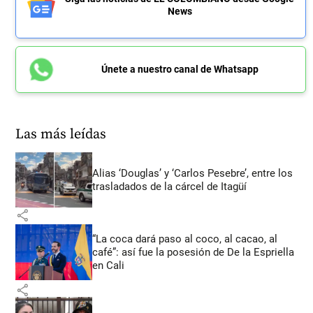
News
Únete a nuestro canal de Whatsapp
Las más leídas
Alias ‘Douglas’ y ‘Carlos Pesebre’, entre los
trasladados de la cárcel de Itagüí
share
“La coca dará paso al coco, al cacao, al
café”: así fue la posesión de De la Espriella
en Cali
share