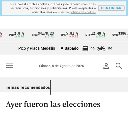
Este portal emplea cookies internas y de terceros con fines
estadísticos, funcionales y publicitarios. Puede aceptarlas o
CONTINUAR
consultar más en nuestra
politica de cookies
2,8 %
$4178,23
5,81 %
12,48 %
$386,12
PIB
TRM
IPC
DTF
UVR
Cintillo
▲ 0.10
▲ 0.42
▼ 0.12
▲ 0.05
▲ 0
de
Pico y Placa Medellín
Sabado
no
no
indicadores
económicos
menu
person
search
Sábado
, 8 de Agosto de 2026
Colombia
Temas recomendados
Ayer fueron las elecciones