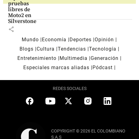
pruebas
libres de
Moto2 en
Silverstone
share
Mundo
Economía
Deportes
Opinión
Blogs
Cultura
Tendencias
Tecnología
Entretenimiento
Multimedia
Generación
Especiales marcas aliadas
Pódcast
REDES SOCIALES
COPYRIGHT © 2026 EL COLOMBIANO
S.A.S