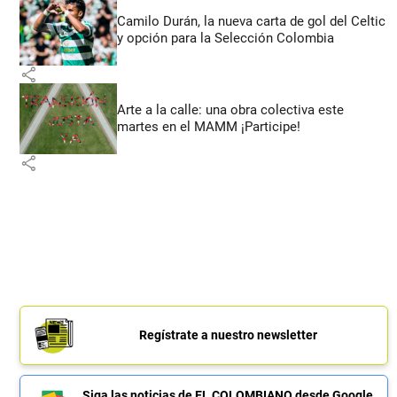
Camilo Durán, la nueva carta de gol del Celtic
y opción para la Selección Colombia
share
Arte a la calle: una obra colectiva este
martes en el MAMM ¡Participe!
share
Regístrate a nuestro newsletter
Siga las noticias de EL COLOMBIANO desde Google