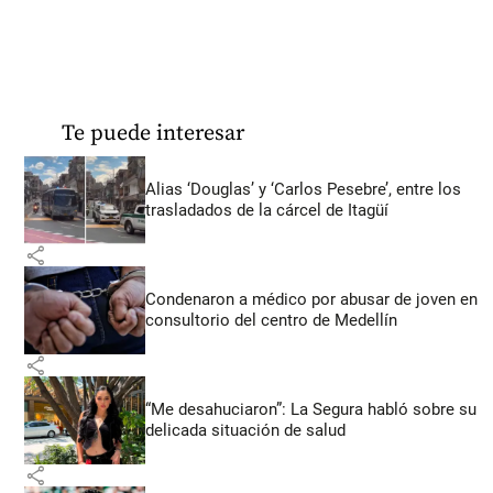
Te puede interesar
Alias ‘Douglas’ y ‘Carlos Pesebre’, entre los
trasladados de la cárcel de Itagüí
share
Condenaron a médico por abusar de joven en
consultorio del centro de Medellín
share
“Me desahuciaron”: La Segura habló sobre su
delicada situación de salud
share