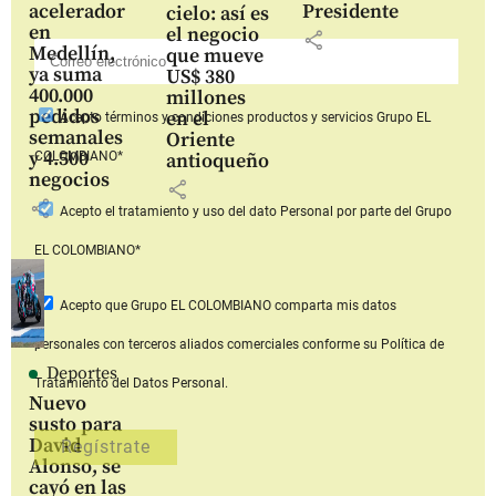
acelerador
Presidente
cielo: así es
en
el negocio
share
Medellín,
que mueve
ya suma
US$ 380
400.000
millones
pedidos
en el
Acepto
términos y condiciones productos y servicios
Grupo EL
semanales
Oriente
y 4.500
COLOMBIANO*
antioqueño
negocios
share
share
Acepto
el tratamiento y uso del dato Personal
por parte del Grupo
EL COLOMBIANO*
Acepto que Grupo EL COLOMBIANO
comparta mis datos
personales con terceros aliados comerciales
conforme su Política de
Deportes
Tratamiento del Datos Personal.
Nuevo
susto para
David
Alonso, se
cayó en las