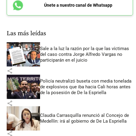
Únete a nuestro canal de Whatsapp
Las más leídas
Sale a la luz la razón por la que las víctimas
del caso contra Jorge Alfredo Vargas no
participarán en el juicio
share
Policía neutralizó buseta con media tonelada
de explosivos que iba hacia Cali horas antes
de la posesión de De la Espriella
share
Claudia Carrasquilla renunció al Concejo de
Medellín: irá al gobierno de De La Espriella
share