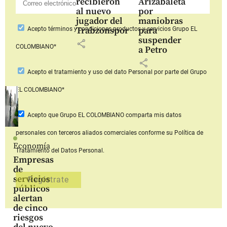
recibieron
Arizabaleta
al nuevo
por
jugador del
maniobras
Trabzonspor
para
Acepto
términos y condiciones productos y servicios
Grupo EL
suspender
share
COLOMBIANO*
a Petro
share
Acepto
el tratamiento y uso del dato Personal
por parte del Grupo
EL COLOMBIANO*
Acepto que Grupo EL COLOMBIANO
comparta mis datos
personales con terceros aliados comerciales
conforme su Política de
Economía
Tratamiento del Datos Personal.
Empresas
de
servicios
públicos
alertan
de cinco
riesgos