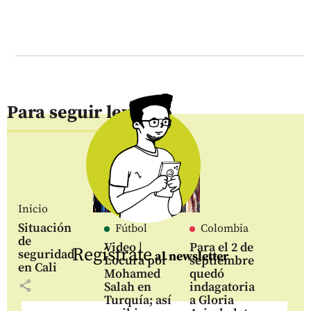
Para seguir leyendo
Inicio
Situación
Fútbol
Colombia
de
Video |
Para el 2 de
Regístrate
seguridad
al newsletter
Locura por
septiembre
en Cali
Mohamed
quedó
share
Salah en
indagatoria
Turquía; así
a Gloria