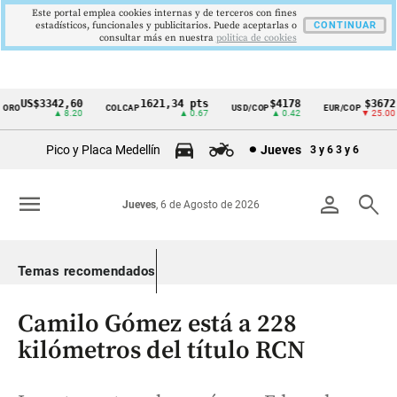
Este portal emplea cookies internas y de terceros con fines
estadísticos, funcionales y publicitarios. Puede aceptarlas o
CONTINUAR
consultar más en nuestra
politica de cookies
US$3342,60
1621,34 pts
$4178
$3672
RO
COLCAP
USD/COP
EUR/COP
Cintillo
▲ 8.20
▲ 0.67
▲ 0.42
▼ 25.00
de
Pico y Placa Medellín
Jueves
3 y 6
3 y 6
indicadores
económicos
menu
person
search
Jueves
, 6 de Agosto de 2026
Colombia
Temas recomendados
Camilo Gómez está a 228
kilómetros del título RCN