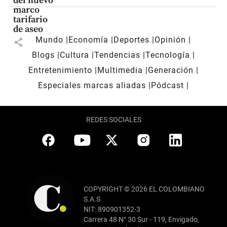
del nuevo
marco
tarifario
de aseo
Mundo
Economía
Deportes
Opinión
share
Blogs
Cultura
Tendencias
Tecnología
Entretenimiento
Multimedia
Generación
Especiales marcas aliadas
Pódcast
REDES SOCIALES
COPYRIGHT © 2026 EL COLOMBIANO
S.A.S
NIT: 890901352-3
Carrera 48 N° 30 Sur - 119, Envigado,