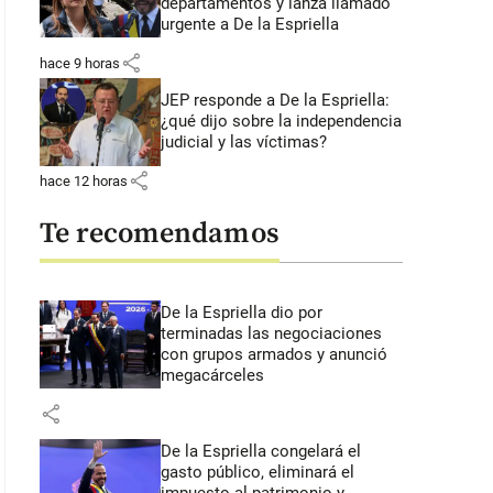
departamentos y lanza llamado
urgente a De la Espriella
share
hace 9 horas
JEP responde a De la Espriella:
¿qué dijo sobre la independencia
judicial y las víctimas?
share
hace 12 horas
Te recomendamos
De la Espriella dio por
terminadas las negociaciones
con grupos armados y anunció
megacárceles
share
De la Espriella congelará el
gasto público, eliminará el