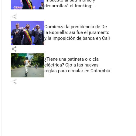
impuesto al patrimonio y
desarrollará el fracking:
primeros anuncios desde Cali
share
Comienza la presidencia de De
la Espriella: así fue el juramento
y la imposición de banda en Cali
share
¿Tiene una patineta o cicla
eléctrica? Ojo a las nuevas
reglas para circular en Colombia
share