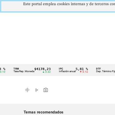
Este portal emplea cookies internas y de terceros con
$4178,23
5,81 %
12,4
TRM
IPC
DTF
Cintillo
Tasa Rep. Moneda
Inflación anual
Dep. Término Fijo
▲ 0.42
▼ 0.12
▲ 
de
indicadores
graphic_eq
play_arrow
photo_camera
económicos
Colombia
Temas recomendados