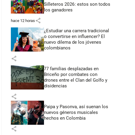
Silleteros 2026: estos son todos
los ganadores
share
hace 12 horas
¿Estudiar una carrera tradicional
o convertirse en influencer? El
nuevo dilema de los jóvenes
colombianos
share
77 familias desplazadas en
Briceño por combates con
drones entre el Clan del Golfo y
disidencias
share
Paipa y Pasonva, así suenan los
nuevos géneros musicales
hechos en Colombia
share