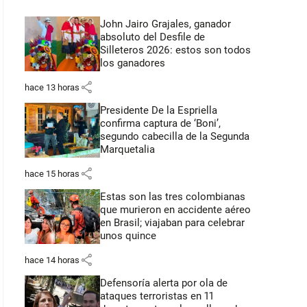
John Jairo Grajales, ganador
absoluto del Desfile de
Silleteros 2026: estos son todos
los ganadores
share
hace 13 horas
Presidente De la Espriella
confirma captura de ‘Boni’,
segundo cabecilla de la Segunda
Marquetalia
share
hace 15 horas
Estas son las tres colombianas
que murieron en accidente aéreo
en Brasil; viajaban para celebrar
unos quince
share
hace 14 horas
Defensoría alerta por ola de
ataques terroristas en 11