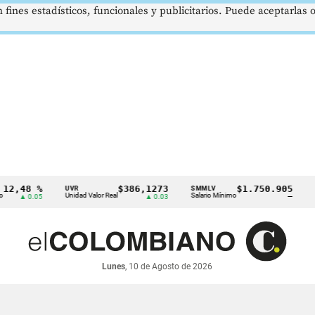
 fines estadísticos, funcionales y publicitarios. Puede aceptarlas
8 %
$386,1273
$1.750.905
UVR
SMMLV
BRENT
Unidad Valor Real
Salario Mínimo
Petróleo
0.05
▲ 0.03
—
Lunes
, 10 de Agosto de 2026