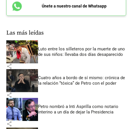
Únete a nuestro canal de Whatsapp
Las más leídas
Luto entre los silleteros por la muerte de uno
de sus niños: llevaba dos días desaparecido
share
Cuatro años a bordo de sí mismo: crónica de
la relación “tóxica” de Petro con el poder
share
Petro nombró a Inti Asprilla como notario
interino a un día de dejar la Presidencia
share