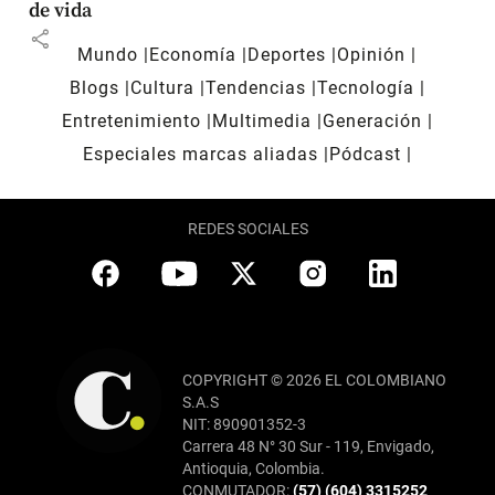
de vida
share
Mundo
Economía
Deportes
Opinión
Blogs
Cultura
Tendencias
Tecnología
Entretenimiento
Multimedia
Generación
Especiales marcas aliadas
Pódcast
REDES SOCIALES
COPYRIGHT © 2026 EL COLOMBIANO
S.A.S
NIT: 890901352-3
Carrera 48 N° 30 Sur - 119, Envigado,
Antioquia, Colombia.
CONMUTADOR:
(57) (604) 3315252