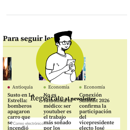
Para seguir leyendo
Antioquia
Economía
Economía
Susto en La
No es
Conexión
Regístrate
al newsletter
Estrella:
futbolista ni
Summit 2026
bomberos
médico: ser
confirma la
apagaron
youtuber es
participación
carro que
el trabajo
del
se
más soñado
vicepresidente
incendió
por los
electo José