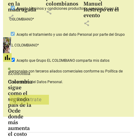
en la
colombianos
Manuel
madrugada
Restrepo en el
Acepto
términos y condiciones productos y servicios
Grupo EL
share
evento
share
COLOMBIANO*
share
Acepto
el tratamiento y uso del dato Personal
por parte del Grupo
EL COLOMBIANO*
Acepto que Grupo EL COLOMBIANO
comparta mis datos
personales con terceros aliados comerciales
conforme su Política de
Economía
Colombia
Tratamiento del Datos Personal.
sigue
como el
segundo
país de la
Ocde
donde
más
aumenta
el costo