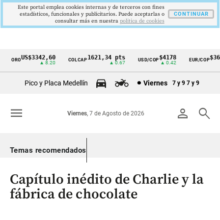
Este portal emplea cookies internas y de terceros con fines
estadísticos, funcionales y publicitarios. Puede aceptarlas o
CONTINUAR
consultar más en nuestra
politica de cookies
US$3342,60
1621,34 pts
$4178
$367
ORO
COLCAP
USD/COP
EUR/COP
Cintillo
▲ 8.20
▲ 0.67
▲ 0.42
de
Pico y Placa Medellín
Viernes
7 y 9
7 y 9
indicadores
económicos
menu
person
search
Viernes
, 7 de Agosto de 2026
Colombia
Temas recomendados
Capítulo inédito de Charlie y la
fábrica de chocolate