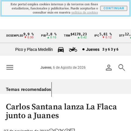
Este portal emplea cookies internas y de terceros con fines
estadísticos, funcionales y publicitarios. Puede aceptarlas o
CONTINUAR
consultar más en nuestra
politica de cookies
9,9 %
2,8 %
$4178,23
5,81 %
12,4
DESEMPLEO
PIB
TRM
IPC
DTF
Cintillo
▼ 0.30
▲ 0.10
▲ 0.42
▼ 0.12
▲ 0
de
Pico y Placa Medellín
Jueves
3 y 6
3 y 6
indicadores
económicos
menu
person
search
Jueves
, 6 de Agosto de 2026
Colombia
Temas recomendados
Carlos Santana lanza La Flaca
junto a Juanes