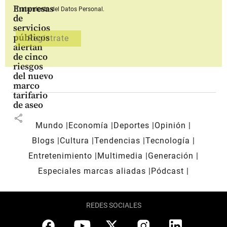
Empresas
Tratamiento del Datos Personal.
de
servicios
públicos
alertan
de cinco
riesgos
del nuevo
marco
tarifario
de aseo
share
Mundo
Economía
Deportes
Opinión
Blogs
Cultura
Tendencias
Tecnología
Entretenimiento
Multimedia
Generación
Especiales marcas aliadas
Pódcast
REDES SOCIALES