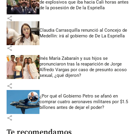
de explosivos que iba hacia Cali horas antes
de la posesión de De la Espriella
share
Claudia Carrasquilla renunció al Concejo de
Medellín: irá al gobierno de De La Espriella
share
Inés María Zabaraín y sus hijos se
pronunciaron tras la reaparición de Jorge
Alfredo Vargas por caso de presunto acoso
sexual, ¿qué dijeron?
share
¿Por qué el Gobierno Petro se afanó en
comprar cuatro aeronaves militares por $1.5
billones antes de dejar el poder?
share
Te recomendamos