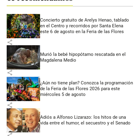
Concierto gratuito de Arelys Henao, tablado
en el Centro y recorridos por Santa Elena
este 6 de agosto en la Feria de las Flores
share
Murió la bebé hipopótamo rescatada en el
Magdalena Medio
share
¿Aún no tiene plan? Conozca la programación
de la Feria de las Flores 2026 para este
miércoles 5 de agosto
share
Adiós a Alfonso Lizarazo: los hitos de una
vida entre el humor, el secuestro y el Senado
share