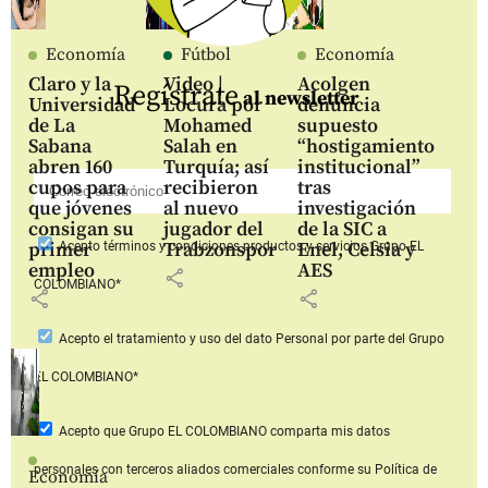
Economía
Fútbol
Economía
Claro y la
Video |
Acolgen
Regístrate
al newsletter
Universidad
Locura por
denuncia
de La
Mohamed
supuesto
Sabana
Salah en
“hostigamiento
abren 160
Turquía; así
institucional”
cupos para
recibieron
tras
que jóvenes
al nuevo
investigación
consigan su
jugador del
de la SIC a
primer
Trabzonspor
Enel, Celsia y
Acepto
términos y condiciones productos y servicios
Grupo EL
empleo
AES
share
COLOMBIANO*
share
share
Acepto
el tratamiento y uso del dato Personal
por parte del Grupo
EL COLOMBIANO*
Acepto que Grupo EL COLOMBIANO
comparta mis datos
personales con terceros aliados comerciales
conforme su Política de
Economía