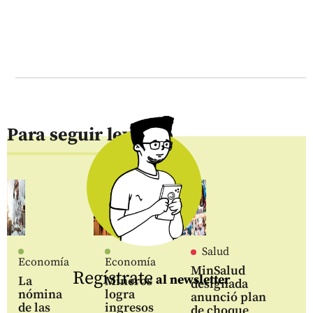
Para seguir leyendo
Salud
Economía
Economía
MinSalud
Regístrate
al newsletter
La
Mineros
designada
nómina
logra
anunció plan
de las
ingresos
de choque