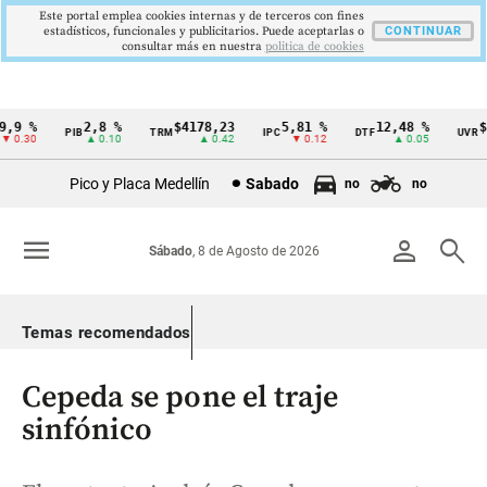
Este portal emplea cookies internas y de terceros con fines
estadísticos, funcionales y publicitarios. Puede aceptarlas o
CONTINUAR
consultar más en nuestra
politica de cookies
9 %
2,8 %
$4178,23
5,81 %
12,48 %
$38
PIB
TRM
IPC
DTF
UVR
Cintillo
0.30
▲ 0.10
▲ 0.42
▼ 0.12
▲ 0.05
de
Pico y Placa Medellín
Sabado
no
no
indicadores
económicos
menu
person
search
Sábado
, 8 de Agosto de 2026
Colombia
Temas recomendados
Cepeda se pone el traje
sinfónico