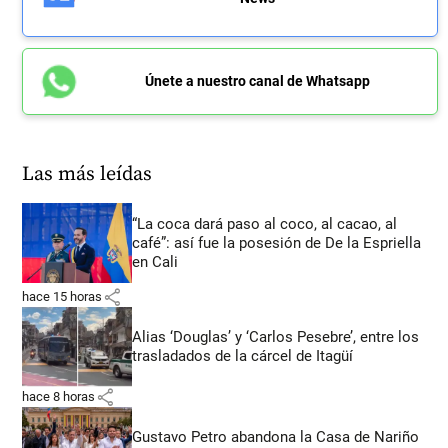
Únete a nuestro canal de Whatsapp
Las más leídas
“La coca dará paso al coco, al cacao, al
café”: así fue la posesión de De la Espriella
en Cali
share
hace 15 horas
Alias ‘Douglas’ y ‘Carlos Pesebre’, entre los
trasladados de la cárcel de Itagüí
share
hace 8 horas
Gustavo Petro abandona la Casa de Nariño