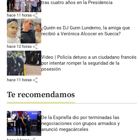
tras cuatro años en la Presidencia
share
hace 11 horas
¿Quién es DJ Gunn Lundemo, la amiga que
recibió a Verónica Alcocer en Suecia?
share
hace 12 horas
Video | Policía detuvo a un ciudadano francés
por intentar romper la seguridad de la
posesión
share
hace 11 horas
Te recomendamos
De la Espriella dio por terminadas las
negociaciones con grupos armados y
anunció megacárceles