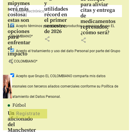
mipymes
y
para aliviar
será más
utilidades
citas y entrega
costosa:
récord en
de
estas son
el primer
medicamentos
las
semestre
represados;
Acepto
términos y condiciones productos y servicios
Grupo EL
opciones
de 2026
¿cómo será?
para
COLOMBIANO*
share
share
enfrentar
el
Acepto
el tratamiento y uso del dato Personal
por parte del Grupo
impacto
share
EL COLOMBIANO*
Acepto que Grupo EL COLOMBIANO
comparta mis datos
personales con terceros aliados comerciales
conforme su Política de
Tratamiento del Datos Personal.
Fútbol
Un
aficionado
del
Manchester