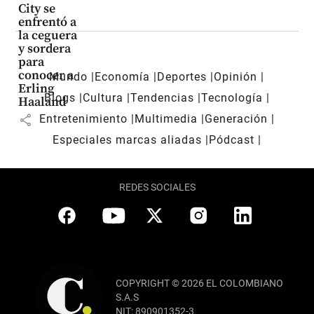
City se
enfrentó a
la ceguera
y sordera
para
conocer a
Mundo
Economía
Deportes
Opinión
Erling
Blogs
Cultura
Tendencias
Tecnología
Haaland
share
Entretenimiento
Multimedia
Generación
Especiales marcas aliadas
Pódcast
REDES SOCIALES
COPYRIGHT © 2026 EL COLOMBIANO
S.A.S
NIT: 890901352-3