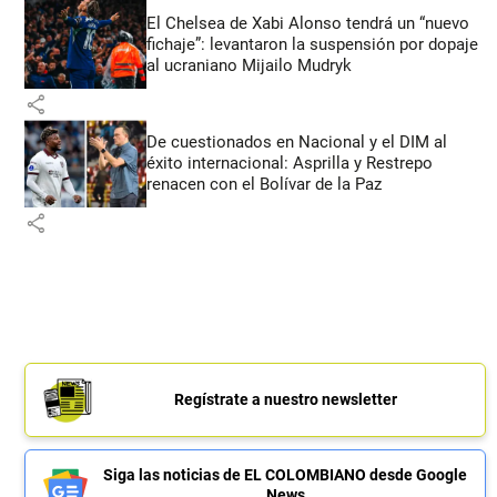
El Chelsea de Xabi Alonso tendrá un “nuevo
fichaje”: levantaron la suspensión por dopaje
al ucraniano Mijailo Mudryk
share
De cuestionados en Nacional y el DIM al
éxito internacional: Asprilla y Restrepo
renacen con el Bolívar de la Paz
share
Regístrate a nuestro newsletter
Siga las noticias de EL COLOMBIANO desde Google
News