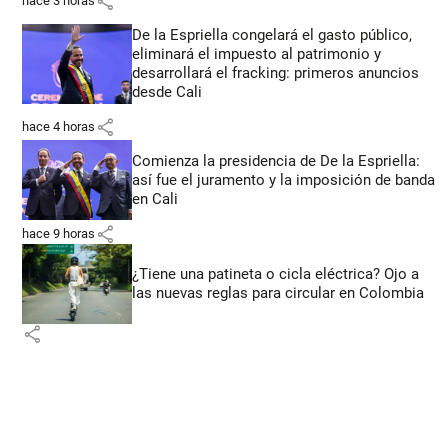
share
hace 3 horas
De la Espriella congelará el gasto público,
eliminará el impuesto al patrimonio y
desarrollará el fracking: primeros anuncios
desde Cali
share
hace 4 horas
Comienza la presidencia de De la Espriella:
así fue el juramento y la imposición de banda
en Cali
share
hace 9 horas
¿Tiene una patineta o cicla eléctrica? Ojo a
las nuevas reglas para circular en Colombia
share