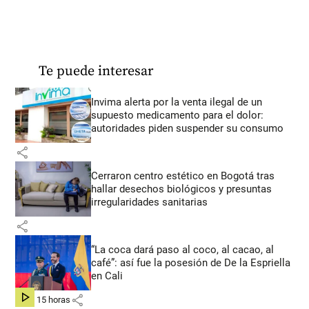
Te puede interesar
Invima alerta por la venta ilegal de un
supuesto medicamento para el dolor:
autoridades piden suspender su consumo
share
Cerraron centro estético en Bogotá tras
hallar desechos biológicos y presuntas
irregularidades sanitarias
share
“La coca dará paso al coco, al cacao, al
café”: así fue la posesión de De la Espriella
en Cali
share
hace 15 horas