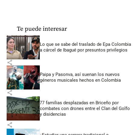
Te puede interesar
Lo que se sabe del traslado de Epa Colombia
a cárcel de Ibagué por presuntos privilegios
share
Paipa y Pasonva, así suenan los nuevos
géneros musicales hechos en Colombia
share
77 familias desplazadas en Briceño por
combates con drones entre el Clan del Golfo
y disidencias
share
¿Estudiar una carrera tradicional o