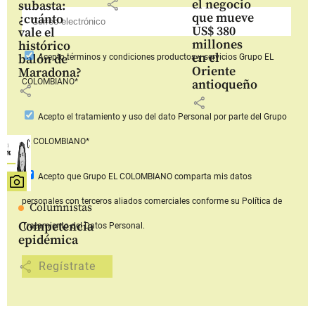
share
el negocio
subasta:
que mueve
¿cuánto
US$ 380
vale el
millones
histórico
en el
balón de
Acepto
términos y condiciones productos y servicios
Grupo EL
Oriente
Maradona?
COLOMBIANO*
antioqueño
share
share
Acepto
el tratamiento y uso del dato Personal
por parte del Grupo
EL COLOMBIANO*
Acepto que Grupo EL COLOMBIANO
comparta mis datos
personales con terceros aliados comerciales
conforme su Política de
Columnistas
Competencia
Tratamiento del Datos Personal.
epidémica
share