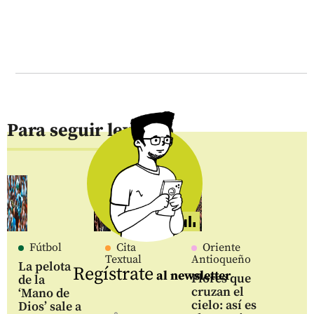
Para seguir leyendo
Fútbol
Cita
Oriente
Textual
Antioqueño
La pelota
Regístrate
al newsletter
Flores que
de la
cruzan el
‘Mano de
cielo: así es
Dios’ sale a