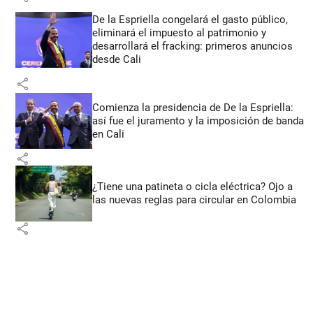
De la Espriella congelará el gasto público,
eliminará el impuesto al patrimonio y
desarrollará el fracking: primeros anuncios
desde Cali
share
Comienza la presidencia de De la Espriella:
así fue el juramento y la imposición de banda
en Cali
share
¿Tiene una patineta o cicla eléctrica? Ojo a
las nuevas reglas para circular en Colombia
share