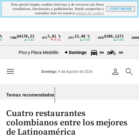
Este portal emplea cookies internas y de terceros con fines
estadísticos, funcionales y publicitarios. Puede aceptarlas o
CONTINUAR
consultar más en nuestra
politica de cookies
$4178,23
5,81 %
12,48 %
$386,1273
TRM
IPC
DTF
UVR
SMMLV
Cintillo
▲ 0.42
▼ 0.12
▲ 0.05
▲ 0.03
de
Pico y Placa Medellín
Domingo
no
no
indicadores
económicos
menu
person
search
Domingo
, 9 de Agosto de 2026
Colombia
Temas recomendados
Cuatro restaurantes
colombianos entre los mejores
de Latinoamérica