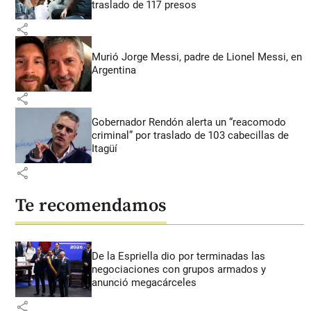
traslado de 117 presos
share
Murió Jorge Messi, padre de Lionel Messi, en
Argentina
share
Gobernador Rendón alerta un “reacomodo
criminal” por traslado de 103 cabecillas de
Itagüí
share
Te recomendamos
De la Espriella dio por terminadas las
negociaciones con grupos armados y
anunció megacárceles
share