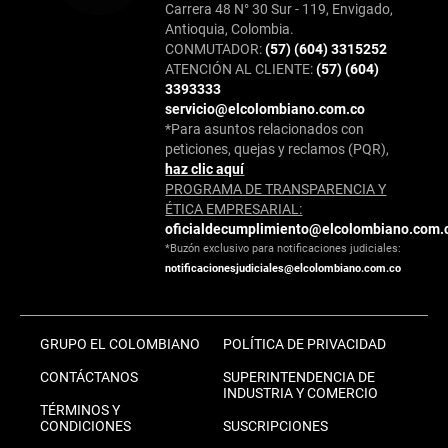
Carrera 48 N° 30 Sur - 119, Envigado,
Antioquia, Colombia.
CONMUTADOR:
(57) (604) 3315252
ATENCIÓN AL CLIENTE:
(57) (604)
3393333
servicio@elcolombiano.com.co
*Para asuntos relacionados con
peticiones, quejas y reclamos (PQR),
haz clic aquí
PROGRAMA DE TRANSPARENCIA Y
ÉTICA EMPRESARIAL:
oficialdecumplimiento@elcolombiano.com.
*Buzón exclusivo para notificaciones judiciales:
notificacionesjudiciales@elcolombiano.com.co
GRUPO EL COLOMBIANO
POLÍTICA DE PRIVACIDAD
CONTÁCTANOS
SUPERINTENDENCIA DE
INDUSTRIA Y COMERCIO
TÉRMINOS Y
CONDICIONES
SUSCRIPCIONES