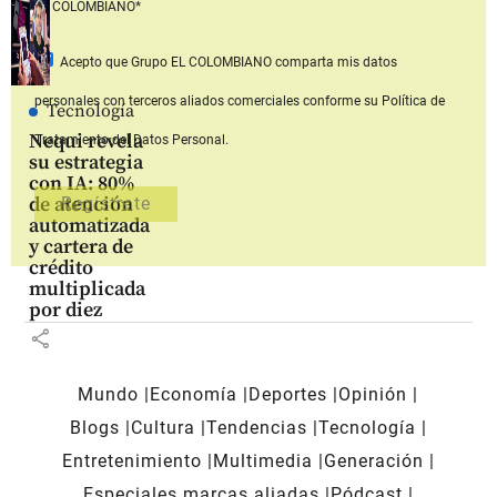
EL COLOMBIANO*
Acepto que Grupo EL COLOMBIANO
comparta mis datos
personales con terceros aliados comerciales
conforme su Política de
Tecnología
Nequi revela
Tratamiento del Datos Personal.
su estrategia
con IA: 80%
de atención
automatizada
y cartera de
crédito
multiplicada
por diez
share
Mundo
Economía
Deportes
Opinión
Blogs
Cultura
Tendencias
Tecnología
Entretenimiento
Multimedia
Generación
Especiales marcas aliadas
Pódcast