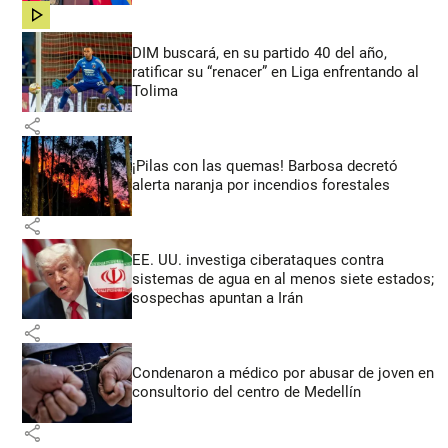
share
DIM buscará, en su partido 40 del año,
ratificar su “renacer” en Liga enfrentando al
Tolima
share
¡Pilas con las quemas! Barbosa decretó
alerta naranja por incendios forestales
share
EE. UU. investiga ciberataques contra
sistemas de agua en al menos siete estados;
sospechas apuntan a Irán
share
Condenaron a médico por abusar de joven en
consultorio del centro de Medellín
share