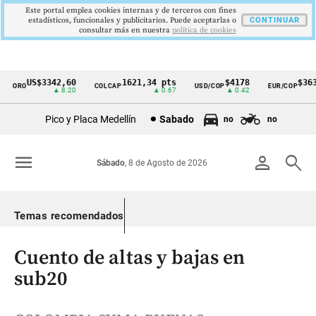
Este portal emplea cookies internas y de terceros con fines
estadísticos, funcionales y publicitarios. Puede aceptarlas o
CONTINUAR
consultar más en nuestra
politica de cookies
US$3342,60
1621,34 pts
$4178
$3639
ORO
COLCAP
USD/COP
EUR/COP
Cintillo
▲ 8.20
▲ 0.67
▲ 0.42
—
de
Pico y Placa Medellín
Sabado
no
no
indicadores
económicos
menu
person
search
Sábado
, 8 de Agosto de 2026
Colombia
Temas recomendados
Cuento de altas y bajas en
sub20