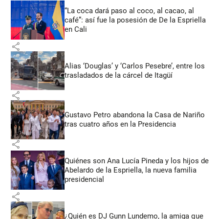
“La coca dará paso al coco, al cacao, al
café”: así fue la posesión de De la Espriella
en Cali
share
Alias ‘Douglas’ y ‘Carlos Pesebre’, entre los
trasladados de la cárcel de Itagüí
share
Gustavo Petro abandona la Casa de Nariño
tras cuatro años en la Presidencia
share
Quiénes son Ana Lucía Pineda y los hijos de
Abelardo de la Espriella, la nueva familia
presidencial
share
¿Quién es DJ Gunn Lundemo, la amiga que