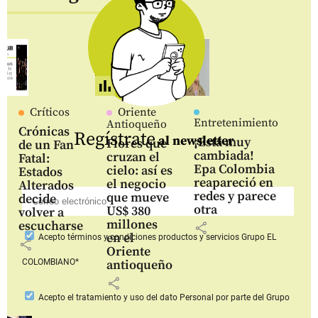
Críticos
Oriente
Entretenimiento
Antioqueño
Crónicas
Regístrate
al newsletter
¡Está muy
Flores que
de un Fan
cambiada!
cruzan el
Fatal:
Epa Colombia
cielo: así es
Estados
reapareció en
el negocio
Alterados
redes y parece
que mueve
decide
otra
US$ 380
volver a
millones
escucharse
share
en el
Acepto
términos y condiciones productos y servicios
Grupo EL
share
Oriente
COLOMBIANO*
antioqueño
share
Acepto
el tratamiento y uso del dato Personal
por parte del Grupo