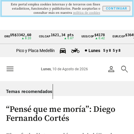
Este portal emplea cookies internas y de terceros con fines
estadísticos, funcionales y publicitarios. Puede aceptarlas o
CONTINUAR
consultar más en nuestra
politica de cookies
US$3342,60
1621,34 pts
$4178
$3649
ORO
COLCAP
USD/COP
EUR/COP
Cintillo
▲ 8.20
▲ 0.67
▲ 0.42
—
de
Pico y Placa Medellín
Lunes
5 y 8
5 y 8
indicadores
económicos
menu
person
search
Lunes
, 10 de Agosto de 2026
Colombia
Temas recomendados
“Pensé que me moría”: Diego
Fernando Cortés