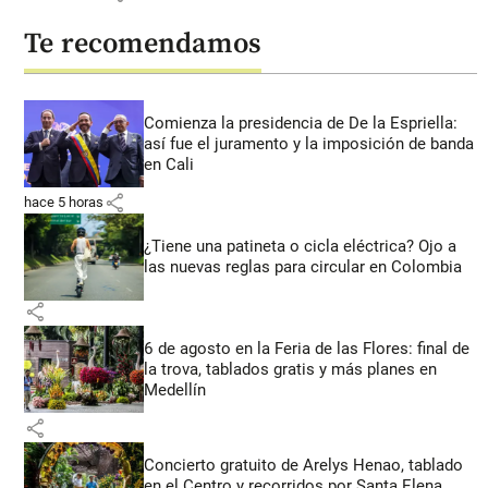
Te recomendamos
Comienza la presidencia de De la Espriella:
así fue el juramento y la imposición de banda
en Cali
share
hace 5 horas
¿Tiene una patineta o cicla eléctrica? Ojo a
las nuevas reglas para circular en Colombia
share
6 de agosto en la Feria de las Flores: final de
la trova, tablados gratis y más planes en
Medellín
share
Concierto gratuito de Arelys Henao, tablado
en el Centro y recorridos por Santa Elena