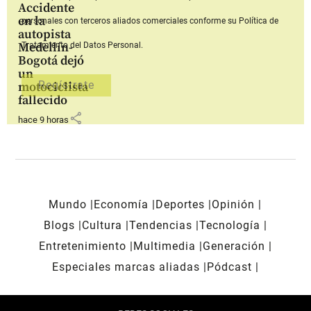
Accidente
en la
personales con terceros aliados comerciales
conforme su Política de
autopista
Medellín-
Tratamiento del Datos Personal.
Bogotá dejó
un
motociclista
fallecido
share
hace 9 horas
Mundo
Economía
Deportes
Opinión
Blogs
Cultura
Tendencias
Tecnología
Entretenimiento
Multimedia
Generación
Especiales marcas aliadas
Pódcast