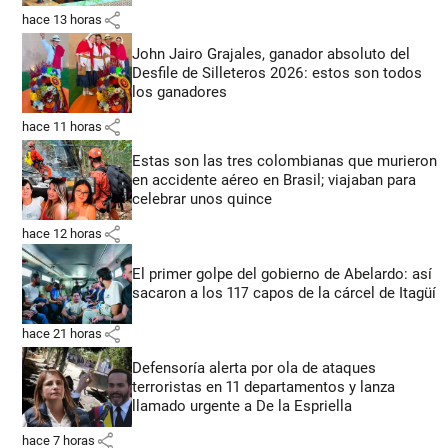
share
hace 13 horas
John Jairo Grajales, ganador absoluto del
Desfile de Silleteros 2026: estos son todos
los ganadores
share
hace 11 horas
Estas son las tres colombianas que murieron
en accidente aéreo en Brasil; viajaban para
celebrar unos quince
share
hace 12 horas
El primer golpe del gobierno de Abelardo: así
sacaron a los 117 capos de la cárcel de Itagüí
share
hace 21 horas
Defensoría alerta por ola de ataques
terroristas en 11 departamentos y lanza
llamado urgente a De la Espriella
share
hace 7 horas