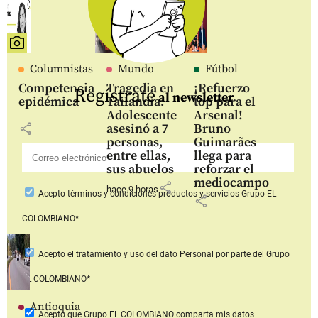
Columnistas
Mundo
Fútbol
Competencia
Tragedia en
¡Refuerzo
Regístrate
al newsletter
epidémica
Tailandia:
top para el
Adolescente
Arsenal!
share
asesinó a 7
Bruno
personas,
Guimarães
entre ellas,
llega para
sus abuelos
reforzar el
mediocampo
share
hace 9 horas
Acepto
términos y condiciones productos y servicios
Grupo EL
share
COLOMBIANO*
Acepto
el tratamiento y uso del dato Personal
por parte del Grupo
EL COLOMBIANO*
Antioquia
Acepto que Grupo EL COLOMBIANO
comparta mis datos