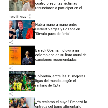
cuatro presuntas víctimas
renunciaron a participar en el
juicio
share
hace 8 horas
Habrá mano a mano entre
Herbert Vargas y Posada en
‘Sírvalo pues de feria’
share
Barack Obama incluyó a un
colombiano en su lista anual de
canciones recomendadas
share
Colombia, entre las 15 mejores
ligas del mundo, según el
ranking de Opta
share
¿Ya reclamó el suyo? Empezó la
entrega del bono alimentario