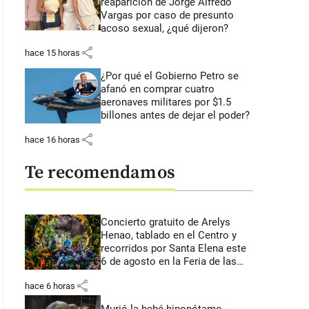
reaparición de Jorge Alfredo
Vargas por caso de presunto
acoso sexual, ¿qué dijeron?
share
hace 15 horas
¿Por qué el Gobierno Petro se
afanó en comprar cuatro
aeronaves militares por $1.5
billones antes de dejar el poder?
share
hace 16 horas
Te recomendamos
Concierto gratuito de Arelys
Henao, tablado en el Centro y
recorridos por Santa Elena este
6 de agosto en la Feria de las
Flores
share
hace 6 horas