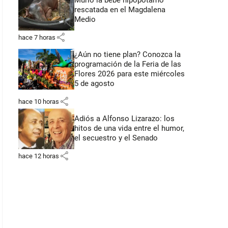
Murió la bebé hipopótamo
rescatada en el Magdalena
Medio
share
hace 7 horas
¿Aún no tiene plan? Conozca la
programación de la Feria de las
Flores 2026 para este miércoles
5 de agosto
share
hace 10 horas
Adiós a Alfonso Lizarazo: los
hitos de una vida entre el humor,
el secuestro y el Senado
share
hace 12 horas