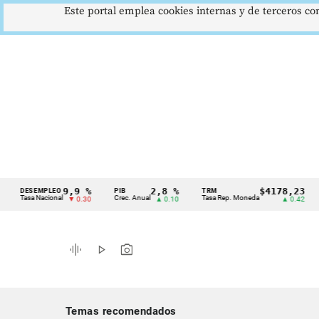
Este portal emplea cookies internas y de terceros con
9,9 %
2,8 %
$4178,23
ESEMPLEO
PIB
TRM
IPC
Cintillo
sa Nacional
Crec. Anual
Tasa Rep. Moneda
Infla
▼ 0.30
▲ 0.10
▲ 0.42
de
indicadores
graphic_eq
play_arrow
photo_camera
económicos
Colombia
Temas recomendados