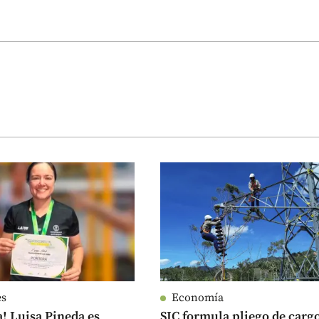
es
Economía
a! Luisa Pineda es
SIC formula pliego de carg