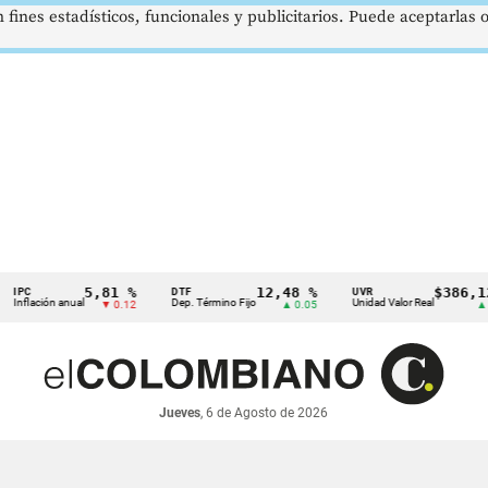
 fines estadísticos, funcionales y publicitarios. Puede aceptarlas
5,81 %
12,48 %
$386,1273
DTF
UVR
ción anual
Dep. Término Fijo
Unidad Valor Real
▼ 0.12
▲ 0.05
▲ 0.03
Jueves
, 6 de Agosto de 2026