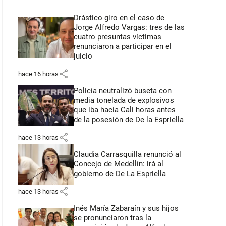
Drástico giro en el caso de
Jorge Alfredo Vargas: tres de las
cuatro presuntas víctimas
renunciaron a participar en el
juicio
share
hace 16 horas
Policía neutralizó buseta con
media tonelada de explosivos
que iba hacia Cali horas antes
de la posesión de De la Espriella
share
hace 13 horas
Claudia Carrasquilla renunció al
Concejo de Medellín: irá al
gobierno de De La Espriella
share
hace 13 horas
Inés María Zabaraín y sus hijos
se pronunciaron tras la