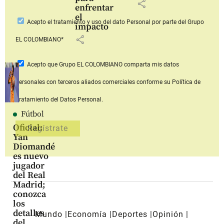
share
enfrentar
el
Acepto
el tratamiento y uso del dato Personal
por parte del Grupo
impacto
share
EL COLOMBIANO*
Acepto que Grupo EL COLOMBIANO
comparta mis datos
personales con terceros aliados comerciales
conforme su Política de
Tratamiento del Datos Personal.
Fútbol
Oficial:
Yan
Diomandé
es nuevo
jugador
del Real
Madrid;
conozca
los
detalles
Mundo
Economía
Deportes
Opinión
del