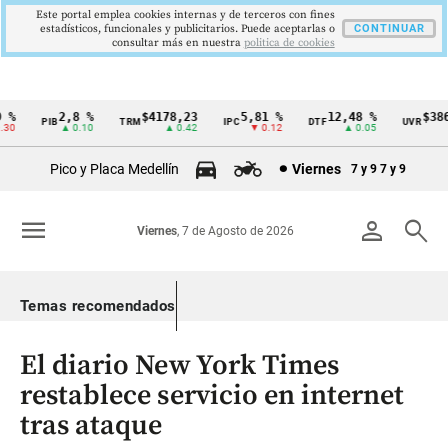
Este portal emplea cookies internas y de terceros con fines
estadísticos, funcionales y publicitarios. Puede aceptarlas o
CONTINUAR
consultar más en nuestra
politica de cookies
%
2,8 %
$4178,23
5,81 %
12,48 %
$386,
PIB
TRM
IPC
DTF
UVR
Cintillo
30
▲ 0.10
▲ 0.42
▼ 0.12
▲ 0.05
▲
de
Pico y Placa Medellín
Viernes
7 y 9
7 y 9
indicadores
económicos
menu
person
search
Viernes
, 7 de Agosto de 2026
Colombia
Temas recomendados
El diario New York Times
restablece servicio en internet
tras ataque