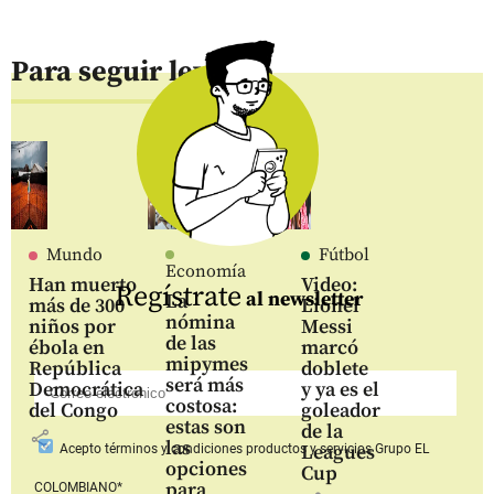
Para seguir leyendo
Mundo
Fútbol
Economía
Han muerto
Video:
Regístrate
al newsletter
La
más de 300
Lionel
nómina
niños por
Messi
de las
ébola en
marcó
mipymes
República
doblete
será más
Democrática
y ya es el
costosa:
del Congo
goleador
estas son
de la
share
las
Leagues
Acepto
términos y condiciones productos y servicios
Grupo EL
opciones
Cup
para
COLOMBIANO*