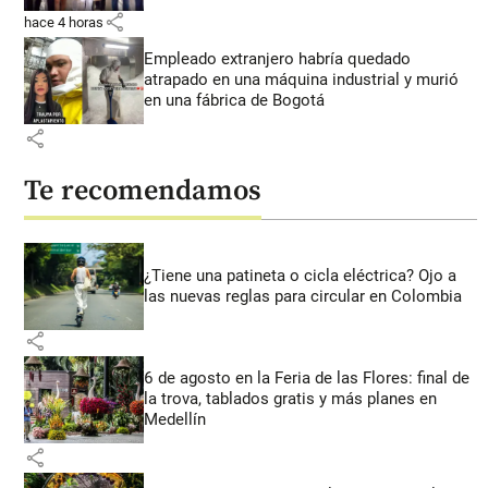
share
hace 4 horas
Empleado extranjero habría quedado
atrapado en una máquina industrial y murió
en una fábrica de Bogotá
share
Te recomendamos
¿Tiene una patineta o cicla eléctrica? Ojo a
las nuevas reglas para circular en Colombia
share
6 de agosto en la Feria de las Flores: final de
la trova, tablados gratis y más planes en
Medellín
share