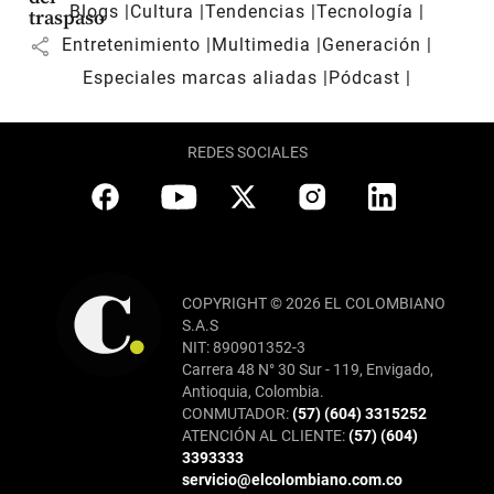
Blogs
Cultura
Tendencias
Tecnología
traspaso
share
Entretenimiento
Multimedia
Generación
Especiales marcas aliadas
Pódcast
REDES SOCIALES
COPYRIGHT © 2026 EL COLOMBIANO
S.A.S
NIT: 890901352-3
Carrera 48 N° 30 Sur - 119, Envigado,
Antioquia, Colombia.
CONMUTADOR:
(57) (604) 3315252
ATENCIÓN AL CLIENTE:
(57) (604)
3393333
servicio@elcolombiano.com.co