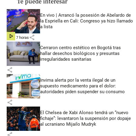
Te puede interesar
En vivo | Arrancó la posesión de Abelardo de
la Espriella en Cali: Congreso ya hizo llamado
a lista
share
hace 7 horas
Cerraron centro estético en Bogotá tras
hallar desechos biológicos y presuntas
irregularidades sanitarias
share
Invima alerta por la venta ilegal de un
supuesto medicamento para el dolor:
autoridades piden suspender su consumo
share
El Chelsea de Xabi Alonso tendrá un “nuevo
fichaje”: levantaron la suspensión por dopaje
al ucraniano Mijailo Mudryk
share