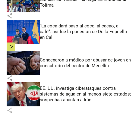
Tolima
share
“La coca dará paso al coco, al cacao, al
café”: así fue la posesión de De la Espriella
en Cali
share
Condenaron a médico por abusar de joven en
consultorio del centro de Medellín
share
EE. UU. investiga ciberataques contra
sistemas de agua en al menos siete estados;
sospechas apuntan a Irán
share