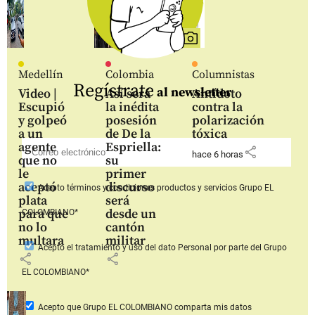
Medellín
Colombia
Columnistas
Regístrate
al newsletter
Video |
Así será
Antídoto
Escupió
la inédita
contra la
y golpeó
posesión
polarización
a un
de De la
tóxica
agente
Espriella:
share
hace 6 horas
que no
su
le
primer
aceptó
discurso
Acepto
términos y condiciones productos y servicios
Grupo EL
plata
será
para que
desde un
COLOMBIANO*
no lo
cantón
multara
militar
Acepto
el tratamiento y uso del dato Personal
por parte del Grupo
share
share
EL COLOMBIANO*
Acepto que Grupo EL COLOMBIANO
comparta mis datos