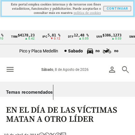
Este portal emplea cookies internas y de terceros con fines
estadísticos, funcionales y publicitarios. Puede aceptarlas o
CONTINUAR
consultar más en nuestra
politica de cookies
$4178,23
5,81 %
12,48 %
$386,1273
TRM
IPC
DTF
UVR
SMML
Cintillo
▲ 0.42
▼ 0.12
▲ 0.05
▲ 0.03
de
Pico y Placa Medellín
Sabado
no
no
indicadores
económicos
menu
person
search
Sábado
, 8 de Agosto de 2026
Colombia
Temas recomendados
EN EL DÍA DE LAS VÍCTIMAS
MATAN A OTRO LÍDER