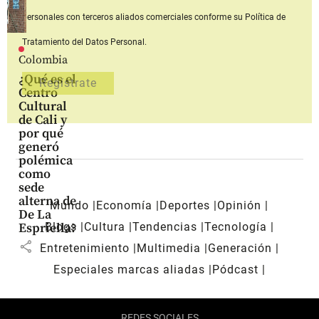
personales con terceros aliados comerciales
conforme su Política de
Tratamiento del Datos Personal.
Colombia
¿Qué es el
Centro
Cultural
de Cali y
por qué
generó
polémica
como
sede
alterna de
Mundo
Economía
Deportes
Opinión
De La
Blogs
Cultura
Tendencias
Tecnología
Espriella?
share
Entretenimiento
Multimedia
Generación
Especiales marcas aliadas
Pódcast
REDES SOCIALES