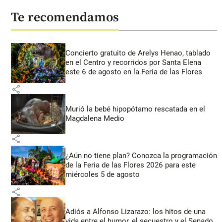
Te recomendamos
Concierto gratuito de Arelys Henao, tablado
en el Centro y recorridos por Santa Elena
este 6 de agosto en la Feria de las Flores
share
Murió la bebé hipopótamo rescatada en el
Magdalena Medio
share
¿Aún no tiene plan? Conozca la programación
de la Feria de las Flores 2026 para este
miércoles 5 de agosto
share
Adiós a Alfonso Lizarazo: los hitos de una
vida entre el humor, el secuestro y el Senado