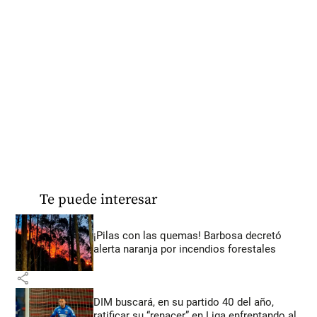
Te puede interesar
¡Pilas con las quemas! Barbosa decretó
alerta naranja por incendios forestales
share
DIM buscará, en su partido 40 del año,
ratificar su “renacer” en Liga enfrentando al