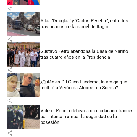
share
Alias ‘Douglas’ y ‘Carlos Pesebre’, entre los
trasladados de la cárcel de Itagüí
share
Gustavo Petro abandona la Casa de Nariño
tras cuatro años en la Presidencia
share
¿Quién es DJ Gunn Lundemo, la amiga que
recibió a Verónica Alcocer en Suecia?
share
Video | Policía detuvo a un ciudadano francés
por intentar romper la seguridad de la
posesión
share