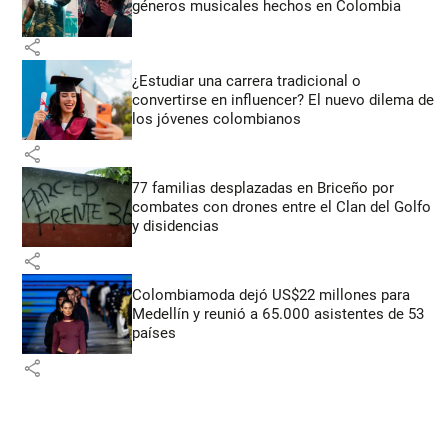
géneros musicales hechos en Colombia
share
¿Estudiar una carrera tradicional o
convertirse en influencer? El nuevo dilema de
los jóvenes colombianos
share
77 familias desplazadas en Briceño por
combates con drones entre el Clan del Golfo
y disidencias
share
Colombiamoda dejó US$22 millones para
Medellín y reunió a 65.000 asistentes de 53
países
share