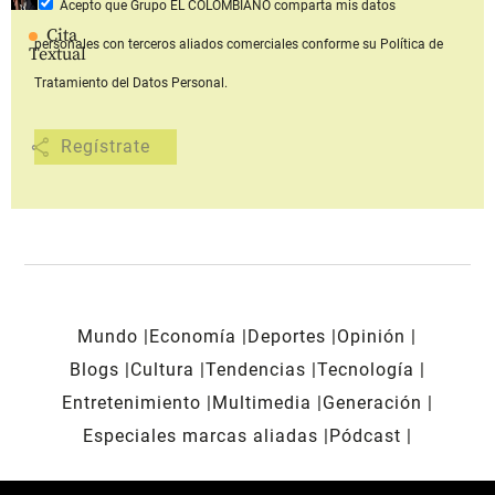
Acepto que Grupo EL COLOMBIANO
comparta mis datos
Cita
personales con terceros aliados comerciales
conforme su Política de
Textual
Tratamiento del Datos Personal.
share
Mundo
Economía
Deportes
Opinión
Blogs
Cultura
Tendencias
Tecnología
Entretenimiento
Multimedia
Generación
Especiales marcas aliadas
Pódcast