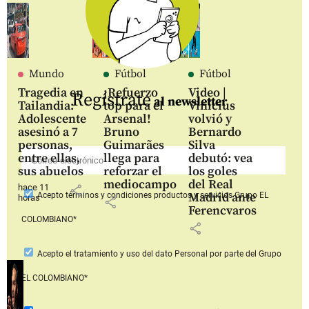
Mundo
Fútbol
Fútbol
Tragedia en
¡Refuerzo
Video |
Regístrate
al newsletter
Tailandia:
top para el
Vinícius
Adolescente
Arsenal!
volvió y
asesinó a 7
Bruno
Bernardo
personas,
Guimarães
Silva
entre ellas,
llega para
debutó: vea
sus abuelos
reforzar el
los goles
mediocampo
del Real
hace 11
share
Madrid ante
Acepto
términos y condiciones productos y servicios
Grupo EL
horas
share
Ferencvaros
COLOMBIANO*
share
Acepto
el tratamiento y uso del dato Personal
por parte del Grupo
EL COLOMBIANO*