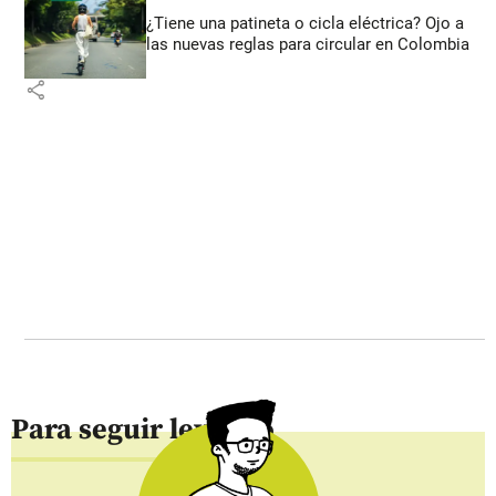
¿Tiene una patineta o cicla eléctrica? Ojo a
las nuevas reglas para circular en Colombia
share
Para seguir leyendo