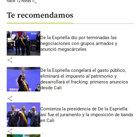
share
hace 12 horas
Te recomendamos
De la Espriella dio por terminadas las
negociaciones con grupos armados y
anunció megacárceles
share
De la Espriella congelará el gasto público,
eliminará el impuesto al patrimonio y
desarrollará el fracking: primeros anuncios
desde Cali
share
Comienza la presidencia de De la Espriella:
así fue el juramento y la imposición de banda
en Cali
share