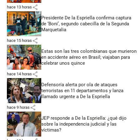
share
hace 13 horas
Presidente De la Espriella confirma captura
de ‘Boni’, segundo cabecilla de la Segunda
Marquetalia
share
hace 15 horas
Estas son las tres colombianas que murieron
en accidente aéreo en Brasil; viajaban para
celebrar unos quince
share
hace 14 horas
Defensoría alerta por ola de ataques
terroristas en 11 departamentos y lanza
llamado urgente a De la Espriella
share
hace 9 horas
JEP responde a De la Espriella: ¿qué dijo
sobre la independencia judicial y las
víctimas?