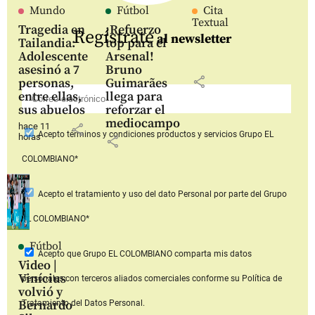
Mundo
Fútbol
Cita
Textual
Tragedia en
¡Refuerzo
Regístrate
al newsletter
Tailandia:
top para el
Adolescente
Arsenal!
asesinó a 7
Bruno
share
personas,
Guimarães
entre ellas,
llega para
sus abuelos
reforzar el
mediocampo
hace 11
share
Acepto
términos y condiciones productos y servicios
Grupo EL
horas
share
COLOMBIANO*
Acepto
el tratamiento y uso del dato Personal
por parte del Grupo
EL COLOMBIANO*
Fútbol
Acepto que Grupo EL COLOMBIANO
comparta mis datos
Video |
Vinícius
personales con terceros aliados comerciales
conforme su Política de
volvió y
Bernardo
Tratamiento del Datos Personal.