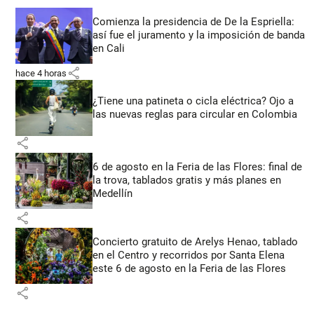
Comienza la presidencia de De la Espriella:
así fue el juramento y la imposición de banda
en Cali
share
hace 4 horas
¿Tiene una patineta o cicla eléctrica? Ojo a
las nuevas reglas para circular en Colombia
share
6 de agosto en la Feria de las Flores: final de
la trova, tablados gratis y más planes en
Medellín
share
Concierto gratuito de Arelys Henao, tablado
en el Centro y recorridos por Santa Elena
este 6 de agosto en la Feria de las Flores
share