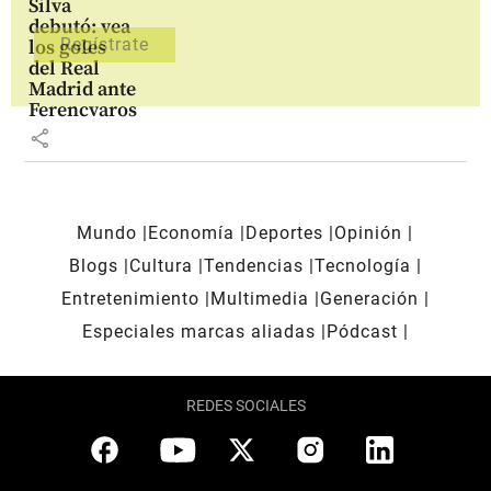
Silva
debutó: vea
los goles
del Real
Madrid ante
Ferencvaros
share
Mundo
Economía
Deportes
Opinión
Blogs
Cultura
Tendencias
Tecnología
Entretenimiento
Multimedia
Generación
Especiales marcas aliadas
Pódcast
REDES SOCIALES