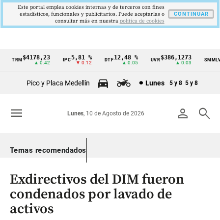
Este portal emplea cookies internas y de terceros con fines
estadísticos, funcionales y publicitarios. Puede aceptarlas o
CONTINUAR
consultar más en nuestra
politica de cookies
$4178,23
5,81 %
12,48 %
$386,1273
$
TRM
IPC
DTF
UVR
SMMLV
Cintillo
▲ 0.42
▼ 0.12
▲ 0.05
▲ 0.03
de
Pico y Placa Medellín
Lunes
5 y 8
5 y 8
indicadores
económicos
menu
person
search
Lunes
, 10 de Agosto de 2026
Colombia
Temas recomendados
Exdirectivos del DIM fueron
condenados por lavado de
activos