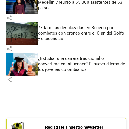
Medellín y reunió a 65.000 asistentes de 53
países
share
77 familias desplazadas en Briceño por
combates con drones entre el Clan del Golfo
y disidencias
share
¿Estudiar una carrera tradicional o
convertirse en influencer? El nuevo dilema de
los jóvenes colombianos
share
Regístrate a nuestro newsletter