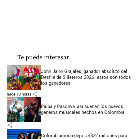
Te puede interesar
John Jairo Grajales, ganador absoluto del
Desfile de Silleteros 2026: estos son todos
los ganadores
share
hace 13 horas
Paipa y Pasonva, así suenan los nuevos
géneros musicales hechos en Colombia
share
Colombiamoda dejó US$22 millones para