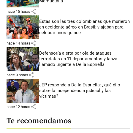
Marquetalia
share
hace 15 horas
Estas son las tres colombianas que murieron
en accidente aéreo en Brasil; viajaban para
celebrar unos quince
share
hace 14 horas
Defensoría alerta por ola de ataques
terroristas en 11 departamentos y lanza
llamado urgente a De la Espriella
share
hace 9 horas
JEP responde a De la Espriella: ¿qué dijo
sobre la independencia judicial y las
víctimas?
share
hace 12 horas
Te recomendamos