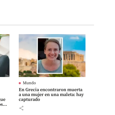
Mundo
En Grecia encontraron muerta
a una mujer en una maleta: hay
que
capturado
os
share