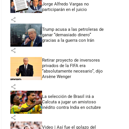
Jorge Alfredo Vargas no
participarán en el juicio
share
Trump acusa a las petroleras de
ganar “demasiado dinero”
gracias a la guerra con Irán
share
Retirar proyecto de inversores
privados de la FIFA era
“absolutamente necesario”, dijo
Arsène Wenger
share
La selección de Brasil irá a
Calcuta a jugar un amistoso
inédito contra India en octubre
share
Video | Así fue el golazo del