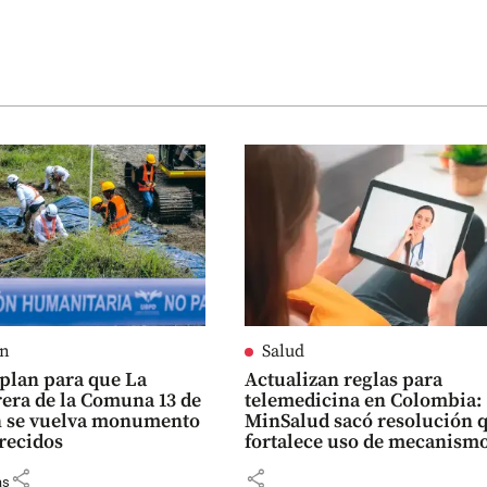
ín
Salud
l plan para que La
Actualizan reglas para
ra de la Comuna 13 de
telemedicina en Colombia:
n se vuelva monumento
MinSalud sacó resolución 
recidos
fortalece uso de mecanism
digitales
share
share
as