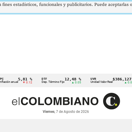
 fines estadísticos, funcionales y publicitarios. Puede aceptarlas
5,81 %
12,48 %
$386,1273
DTF
UVR
anual
Dep. Término Fijo
Unidad Valor Real
▼ 0.12
▲ 0.05
▲ 0.03
Viernes
, 7 de Agosto de 2026