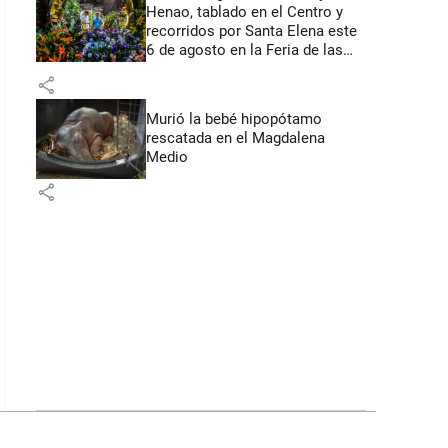
Henao, tablado en el Centro y
recorridos por Santa Elena este
6 de agosto en la Feria de las
Flores
share
Murió la bebé hipopótamo
rescatada en el Magdalena
Medio
share