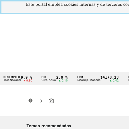
Este portal emplea cookies internas y de terceros con
9,9 %
2,8 %
$4178,23
MPLEO
PIB
TRM
IPC
Cintillo
acional
Crec. Anual
Tasa Rep. Moneda
Inflación 
▼ 0.30
▲ 0.10
▲ 0.42
de
indicadores
graphic_eq
play_arrow
photo_camera
económicos
Colombia
Temas recomendados