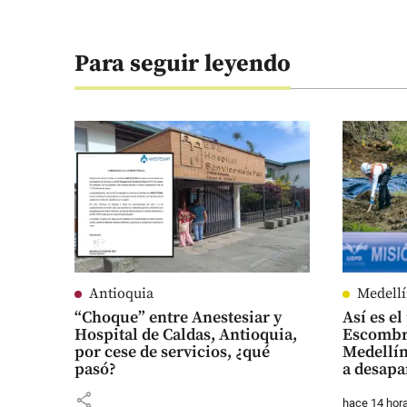
Para seguir leyendo
Antioquia
Medell
“Choque” entre Anestesiar y
Así es e
Hospital de Caldas, Antioquia,
Escombre
por cese de servicios, ¿qué
Medellí
pasó?
a desapa
share
hace 14 hor