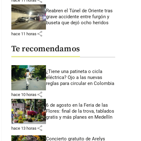
share
hace 11 horas
Reabren el Túnel de Oriente tras
grave accidente entre furgón y
buseta que dejó ocho heridos
share
hace 11 horas
Te recomendamos
¿Tiene una patineta o cicla
eléctrica? Ojo a las nuevas
reglas para circular en Colombia
share
hace 10 horas
6 de agosto en la Feria de las
Flores: final de la trova, tablados
gratis y más planes en Medellín
share
hace 13 horas
Concierto gratuito de Arelys