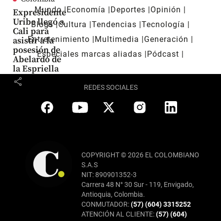
Mundo
Economía
Deportes
Opinión
Expresidente
Uribe llegó a
Blogs
Cultura
Tendencias
Tecnología
Cali para
Entretenimiento
Multimedia
Generación
asistir a la
posesión de
Especiales marcas aliadas
Pódcast
Abelardo de
la Espriella
share
REDES SOCIALES
COPYRIGHT © 2026 EL COLOMBIANO
S.A.S
NIT: 890901352-3
Carrera 48 N° 30 Sur - 119, Envigado,
Antioquia, Colombia.
CONMUTADOR:
(57) (604) 3315252
ATENCIÓN AL CLIENTE:
(57) (604)