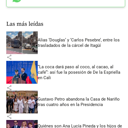
Las más leídas
Alias ‘Douglas’ y ‘Carlos Pesebre’, entre los
trasladados de la cárcel de Itagüí
share
“La coca dará paso al coco, al cacao, al
café”: así fue la posesión de De la Espriella
en Cali
share
Gustavo Petro abandona la Casa de Nariño
tras cuatro años en la Presidencia
share
Quiénes son Ana Lucía Pineda y los hijos de