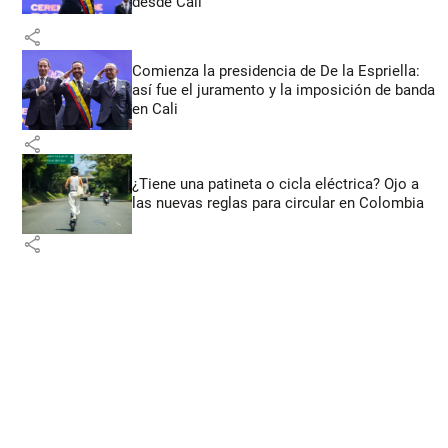
desde Cali
share
Comienza la presidencia de De la Espriella:
así fue el juramento y la imposición de banda
en Cali
share
¿Tiene una patineta o cicla eléctrica? Ojo a
las nuevas reglas para circular en Colombia
share