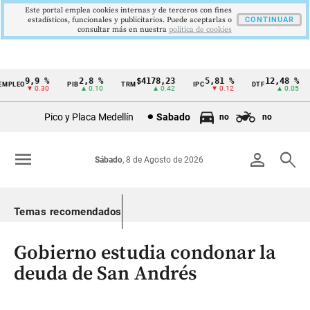
Este portal emplea cookies internas y de terceros con fines
estadísticos, funcionales y publicitarios. Puede aceptarlas o
CONTINUAR
consultar más en nuestra
politica de cookies
9,9 %
2,8 %
$4178,23
5,81 %
12,48 %
PLEO
PIB
TRM
IPC
DTF
Cintillo
▼ 0.30
▲ 0.10
▲ 0.42
▼ 0.12
▲ 0.05
de
Pico y Placa Medellín
Sabado
no
no
indicadores
económicos
menu
person
search
Sábado
, 8 de Agosto de 2026
Colombia
Temas recomendados
Gobierno estudia condonar la
deuda de San Andrés