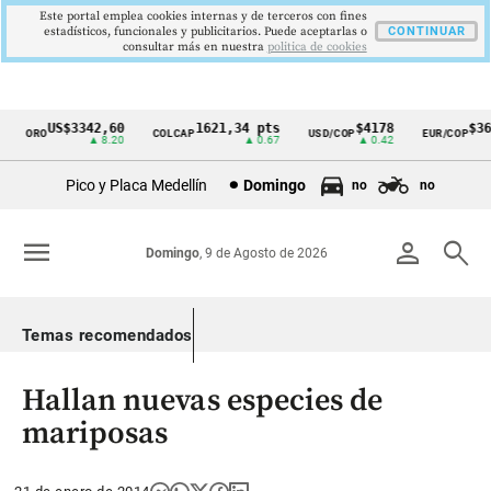
Este portal emplea cookies internas y de terceros con fines
estadísticos, funcionales y publicitarios. Puede aceptarlas o
CONTINUAR
consultar más en nuestra
politica de cookies
US$3342,60
1621,34 pts
$4178
$364
ORO
COLCAP
USD/COP
EUR/COP
Cintillo
▲ 8.20
▲ 0.67
▲ 0.42
de
Pico y Placa Medellín
Domingo
no
no
indicadores
económicos
menu
person
search
Domingo
, 9 de Agosto de 2026
Colombia
Temas recomendados
Hallan nuevas especies de
mariposas