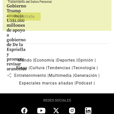
Tratamiento del Datos Personal.
Gobierno
Trump
anuncia
US$1.000
millones
de apoyo
a
gobierno
de De la
Espriella
y
promete
Mundo
Economía
Deportes
Opinión
revisar
Blogs
Cultura
Tendencias
Tecnología
aranceles
share
Entretenimiento
Multimedia
Generación
Especiales marcas aliadas
Pódcast
REDES SOCIALES