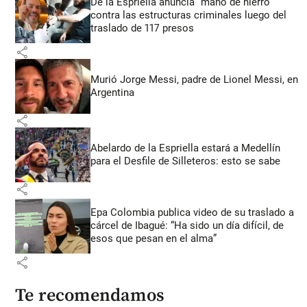
De la Espriella anuncia “mano de hierro”
contra las estructuras criminales luego del
traslado de 117 presos
share
Murió Jorge Messi, padre de Lionel Messi, en
Argentina
share
Abelardo de la Espriella estará a Medellín
para el Desfile de Silleteros: esto se sabe
share
Epa Colombia publica video de su traslado a
cárcel de Ibagué: “Ha sido un día difícil, de
esos que pesan en el alma”
share
Te recomendamos