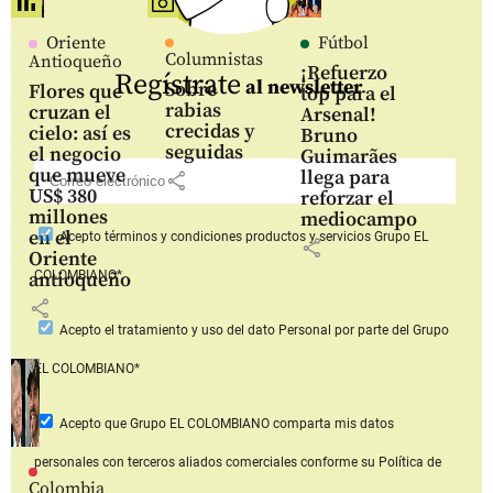
Oriente
Fútbol
Columnistas
Antioqueño
¡Refuerzo
Regístrate
al newsletter
Sobre
Flores que
top para el
rabias
cruzan el
Arsenal!
crecidas y
cielo: así es
Bruno
seguidas
el negocio
Guimarães
que mueve
llega para
share
US$ 380
reforzar el
millones
mediocampo
en el
Acepto
términos y condiciones productos y servicios
Grupo EL
share
Oriente
COLOMBIANO*
antioqueño
share
Acepto
el tratamiento y uso del dato Personal
por parte del Grupo
EL COLOMBIANO*
Acepto que Grupo EL COLOMBIANO
comparta mis datos
personales con terceros aliados comerciales
conforme su Política de
Colombia