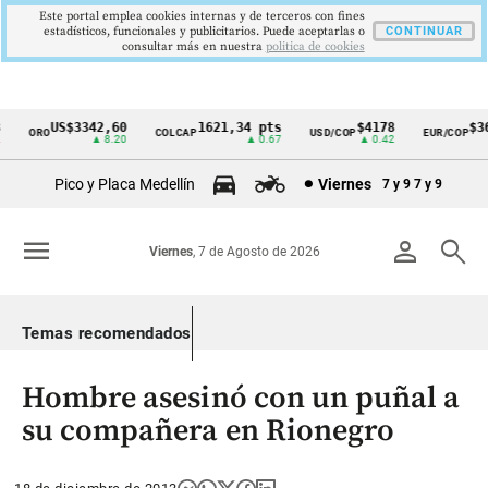
Este portal emplea cookies internas y de terceros con fines
estadísticos, funcionales y publicitarios. Puede aceptarlas o
CONTINUAR
consultar más en nuestra
politica de cookies
US$3342,60
1621,34 pts
$4178
$36
ORO
COLCAP
USD/COP
EUR/COP
Cintillo
▲ 8.20
▲ 0.67
▲ 0.42
de
Pico y Placa Medellín
Viernes
7 y 9
7 y 9
indicadores
económicos
menu
person
search
Viernes
, 7 de Agosto de 2026
Colombia
Temas recomendados
Hombre asesinó con un puñal a
su compañera en Rionegro