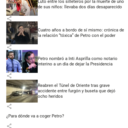
Luto entre los silleteros por la muerte de uno
de sus niños: llevaba dos días desaparecido
share
Cuatro años a bordo de sí mismo: crónica de
la relación “tóxica” de Petro con el poder
share
Petro nombró a Inti Asprilla como notario
interino a un día de dejar la Presidencia
share
Reabren el Túnel de Oriente tras grave
accidente entre furgón y buseta que dejó
ocho heridos
share
¿Para dónde va a coger Petro?
share