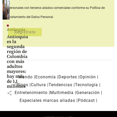
personales con terceros aliados comerciales
conforme su Política de
Tratamiento del Datos Personal.
Antioquia
Antioquia
es la
segunda
región de
Colombia
con más
adultos
mayores:
hay más
Mundo
Economía
Deportes
Opinión
de 1,1
Blogs
Cultura
Tendencias
Tecnología
millones
share
Entretenimiento
Multimedia
Generación
Especiales marcas aliadas
Pódcast