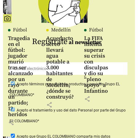
Fútbol
Medellín
Fútbol
Tragedia
Acueducto
La FIFA
Regístrate
al newsletter
en el
aéreo
intenta
fútbol:
llevará
superar
jugador
agua
su crisis
murió
potable a
con
tras ser
3.000
disculpas
alcanzado
habitantes
y dio su
por un
de
“pleno
rayo
Medellín,
apoyo” a
Acepto
términos y condiciones productos y servicios
Grupo EL
durante
¿dónde se
Infantino
COLOMBIANO*
un
construyó?
share
partido;
share
12
Acepto
el tratamiento y uso del dato Personal
por parte del Grupo
heridos
share
EL COLOMBIANO*
Acepto que Grupo EL COLOMBIANO
comparta mis datos