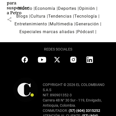
para
suspender
Mundo
Economía
Deportes
Opinión
a Petro
Blogs
Cultura
Tendencias
Tecnología
share
Entretenimiento
Multimedia
Generación
Especiales marcas aliadas
Pódcast
REDES SOCIALES
COPYRIGHT © 2026 EL COLOMBIANO
S.A.S
NIT: 890901352-3
Carrera 48 N° 30 Sur - 119, Envigado,
Antioquia, Colombia.
CONMUTADOR:
(57) (604) 3315252
ATENCIÓN AL CLIENTE:
(57) (604)