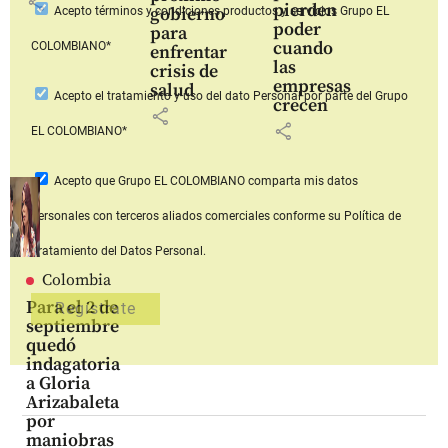
share
pierden
gobierno
Acepto
términos y condiciones productos y servicios
Grupo EL
poder
para
cuando
COLOMBIANO*
enfrentar
las
crisis de
empresas
salud
Acepto
el tratamiento y uso del dato Personal
por parte del Grupo
crecen
share
share
EL COLOMBIANO*
Acepto que Grupo EL COLOMBIANO
comparta mis datos
personales con terceros aliados comerciales
conforme su Política de
Tratamiento del Datos Personal.
Colombia
Para el 2 de
septiembre
quedó
indagatoria
a Gloria
Arizabaleta
por
maniobras