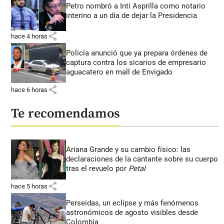
Petro nombró a Inti Asprilla como notario
interino a un día de dejar la Presidencia
share
hace 4 horas
Policía anunció que ya prepara órdenes de
captura contra los sicarios de empresario
aguacatero en mall de Envigado
share
hace 6 horas
Te recomendamos
Ariana Grande y su cambio físico: las
declaraciones de la cantante sobre su cuerpo
tras el revuelo por
Petal
share
hace 5 horas
Perseidas, un eclipse y más fenómenos
astronómicos de agosto visibles desde
Colombia