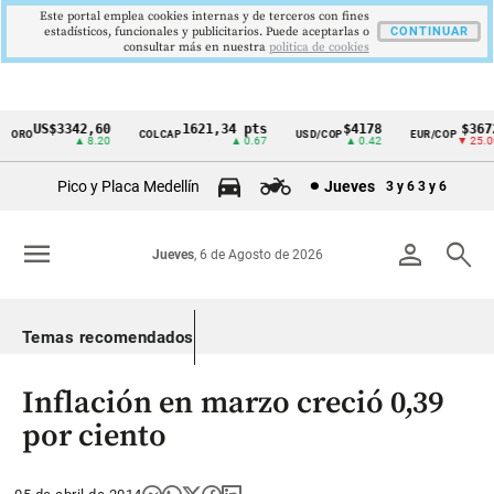
Este portal emplea cookies internas y de terceros con fines
estadísticos, funcionales y publicitarios. Puede aceptarlas o
CONTINUAR
consultar más en nuestra
politica de cookies
US$3342,60
1621,34 pts
$4178
$3672
ORO
COLCAP
USD/COP
EUR/COP
Cintillo
▲ 8.20
▲ 0.67
▲ 0.42
▼ 25.00
de
Pico y Placa Medellín
Jueves
3 y 6
3 y 6
indicadores
económicos
menu
person
search
Jueves
, 6 de Agosto de 2026
Colombia
Temas recomendados
Inflación en marzo creció 0,39
por ciento