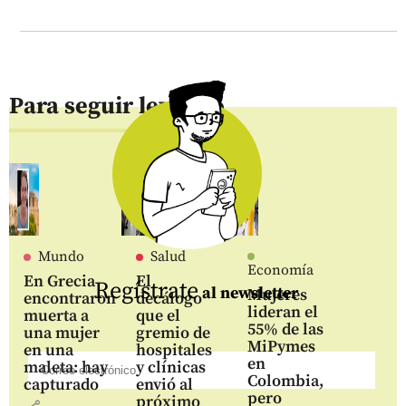
Para seguir leyendo
Mundo
Salud
Economía
En Grecia
El
Regístrate
al newsletter
Mujeres
encontraron
decálogo
lideran el
muerta a
que el
55% de las
una mujer
gremio de
MiPymes
en una
hospitales
en
maleta: hay
y clínicas
Colombia,
capturado
envió al
pero
próximo