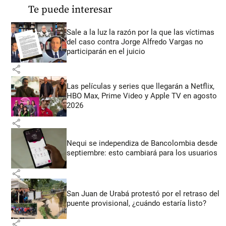
Te puede interesar
Sale a la luz la razón por la que las víctimas
del caso contra Jorge Alfredo Vargas no
participarán en el juicio
share
Las películas y series que llegarán a Netflix,
HBO Max, Prime Video y Apple TV en agosto
2026
share
Nequi se independiza de Bancolombia desde
septiembre: esto cambiará para los usuarios
share
San Juan de Urabá protestó por el retraso del
puente provisional, ¿cuándo estaría listo?
share