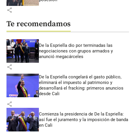
share
Te recomendamos
De la Espriella dio por terminadas las
negociaciones con grupos armados y
anunció megacárceles
share
De la Espriella congelará el gasto público,
eliminará el impuesto al patrimonio y
desarrollará el fracking: primeros anuncios
desde Cali
share
Comienza la presidencia de De la Espriella:
así fue el juramento y la imposición de banda
en Cali