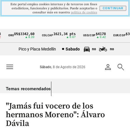
Este portal emplea cookies internas y de terceros con fines
estadísticos, funcionales y publicitarios. Puede aceptarlas o
CONTINUAR
consultar más en nuestra
politica de cookies
US$3342,60
1621,34 pts
$4178
$363
ORO
COLCAP
USD/COP
EUR/COP
Cintillo
▲ 8.20
▲ 0.67
▲ 0.42
de
Pico y Placa Medellín
Sabado
no
no
indicadores
económicos
menu
person
search
Sábado
, 8 de Agosto de 2026
Colombia
Temas recomendados
"Jamás fui vocero de los
hermanos Moreno": Álvaro
Dávila