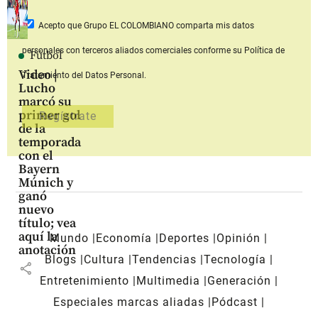
Acepto que Grupo EL COLOMBIANO
comparta mis datos
personales con terceros aliados comerciales
conforme su Política de
Fútbol
Video |
Tratamiento del Datos Personal.
Lucho
marcó su
primer gol
de la
temporada
con el
Bayern
Múnich y
ganó
nuevo
título; vea
aquí la
Mundo
Economía
Deportes
Opinión
anotación
Blogs
Cultura
Tendencias
Tecnología
share
Entretenimiento
Multimedia
Generación
Especiales marcas aliadas
Pódcast