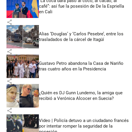
“La coca dará paso al coco, al cacao, al
café”: así fue la posesión de De la Espriella
en Cali
share
Alias ‘Douglas’ y ‘Carlos Pesebre’, entre los
trasladados de la cárcel de Itagüí
share
Gustavo Petro abandona la Casa de Nariño
tras cuatro años en la Presidencia
share
¿Quién es DJ Gunn Lundemo, la amiga que
recibió a Verónica Alcocer en Suecia?
share
Video | Policía detuvo a un ciudadano francés
por intentar romper la seguridad de la
posesión