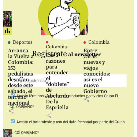
Deportes
Colombia
Colombia
Arranca
Entre
Regístrate
al newsletter
Las 5
la Vuelta a
caras
razones
Colombia:
nuevas y
para
153
viejos
entender
pedalistas
conocidos:
el
desafían,
así es el
“doblete”
desde este
nuevo
de
sábado, el
Gobierno
Abelardo
terreno
Acepto
términos y condiciones productos y servicios
Grupo EL
share
De la
nacional
Espriella
COLOMBIANO*
share
share
Acepto
el tratamiento y uso del dato Personal
por parte del Grupo
EL COLOMBIANO*