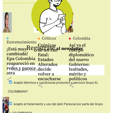
Críticos
Colombia
Entretenimiento
Crónicas
Así va el
Regístrate
al newsletter
¡Está muy
de un Fan
cuerpo
cambiada!
Fatal:
diplomático
Epa Colombia
Estados
del nuevo
reapareció en
Alterados
Gobierno:
redes y parece
decide
lealtades,
otra
volver a
mérito y
escucharse
políticos
share
Acepto
términos y condiciones productos y servicios
Grupo EL
share
share
COLOMBIANO*
Acepto
el tratamiento y uso del dato Personal
por parte del Grupo
EL COLOMBIANO*