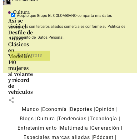
Cultura
Acepto que Grupo EL COLOMBIANO
comparta mis datos
Así se
vivió el
personales con terceros aliados comerciales
conforme su Política de
Desfile de
Autos
Tratamiento del Datos Personal.
Clásicos
en
Medellín:
140
mujeres
al volante
y récord
de
vehículos
share
Mundo
Economía
Deportes
Opinión
Blogs
Cultura
Tendencias
Tecnología
Entretenimiento
Multimedia
Generación
Especiales marcas aliadas
Pódcast