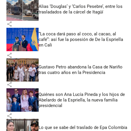
Alias ‘Douglas’ y ‘Carlos Pesebre’, entre los
trasladados de la cárcel de Itagüí
share
“La coca dará paso al coco, al cacao, al
café”: así fue la posesión de De la Espriella
en Cali
share
Gustavo Petro abandona la Casa de Nariño
tras cuatro años en la Presidencia
share
Quiénes son Ana Lucía Pineda y los hijos de
Abelardo de la Espriella, la nueva familia
presidencial
share
Lo que se sabe del traslado de Epa Colombia