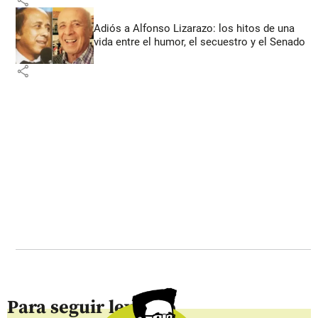
Adiós a Alfonso Lizarazo: los hitos de una
vida entre el humor, el secuestro y el Senado
share
Para seguir leyendo