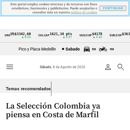
Este portal emplea cookies internas y de terceros con fines
estadísticos, funcionales y publicitarios. Puede aceptarlas o
CONTINUAR
consultar más en nuestra
politica de cookies
US$3342,60
1621,34 pts
$4178
$3639
ORO
COLCAP
USD/COP
EUR/COP
Cintillo
▲ 8.20
▲ 0.67
▲ 0.42
—
de
Pico y Placa Medellín
Sabado
no
no
indicadores
económicos
menu
person
search
Sábado
, 8 de Agosto de 2026
Colombia
Temas recomendados
La Selección Colombia ya
piensa en Costa de Marfil