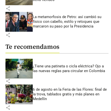
share
La metamorfosis de Petro: así cambió su
físico con cabello, estilo y retoques que
marcaron su paso por la Presidencia
share
Te recomendamos
¿Tiene una patineta o cicla eléctrica? Ojo a
las nuevas reglas para circular en Colombia
share
6 de agosto en la Feria de las Flores: final de
la trova, tablados gratis y más planes en
Medellín
share