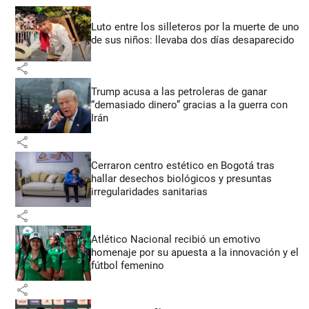
Luto entre los silleteros por la muerte de uno
de sus niños: llevaba dos días desaparecido
share
Trump acusa a las petroleras de ganar
“demasiado dinero” gracias a la guerra con
Irán
share
Cerraron centro estético en Bogotá tras
hallar desechos biológicos y presuntas
irregularidades sanitarias
share
Atlético Nacional recibió un emotivo
homenaje por su apuesta a la innovación y el
fútbol femenino
share