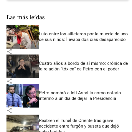
Las más leídas
Luto entre los silleteros por la muerte de uno
de sus niños: llevaba dos días desaparecido
share
Cuatro años a bordo de sí mismo: crónica de
la relación “tóxica” de Petro con el poder
share
Petro nombró a Inti Asprilla como notario
interino a un día de dejar la Presidencia
share
Reabren el Túnel de Oriente tras grave
accidente entre furgón y buseta que dejó
ocho heridos