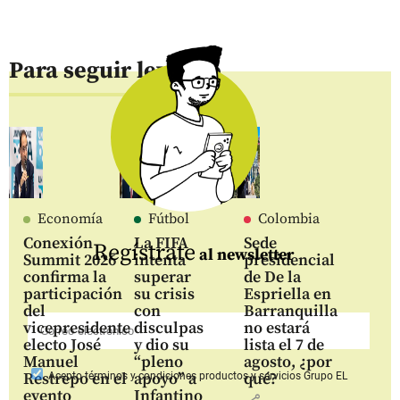
Para seguir leyendo
Economía
Fútbol
Colombia
Conexión
La FIFA
Sede
Regístrate
al newsletter
Summit 2026
intenta
presidencial
confirma la
superar
de De la
participación
su crisis
Espriella en
del
con
Barranquilla
vicepresidente
disculpas
no estará
electo José
y dio su
lista el 7 de
Manuel
“pleno
agosto, ¿por
Restrepo en el
apoyo” a
qué?
Acepto
términos y condiciones productos y servicios
Grupo EL
evento
Infantino