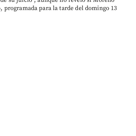
 de su juicio”, aunque no reveló si Moreno
do, programada para la tarde del domingo 13