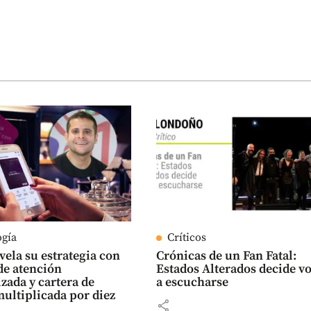
ogía
Críticos
vela su estrategia con
Crónicas de un Fan Fatal:
de atención
Estados Alterados decide v
zada y cartera de
a escucharse
multiplicada por diez
share