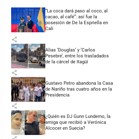
“La coca dará paso al coco, al
cacao, al café”: así fue la
posesión de De la Espriella en
Cali
share
Alias ‘Douglas’ y ‘Carlos
Pesebre’, entre los trasladados
de la cárcel de Itagüí
share
Gustavo Petro abandona la Casa
de Nariño tras cuatro años en la
Presidencia
share
¿Quién es DJ Gunn Lundemo, la
amiga que recibió a Verónica
Alcocer en Suecia?