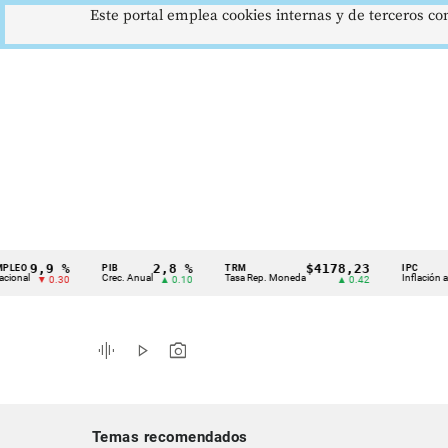
Este portal emplea cookies internas y de terceros con
,9 %
2,8 %
$4178,23
5,
PIB
TRM
IPC
Cintillo
Crec. Anual
Tasa Rep. Moneda
Inflación anual
▼ 0.30
▲ 0.10
▲ 0.42
de
indicadores
graphic_eq
play_arrow
photo_camera
económicos
Colombia
Temas recomendados