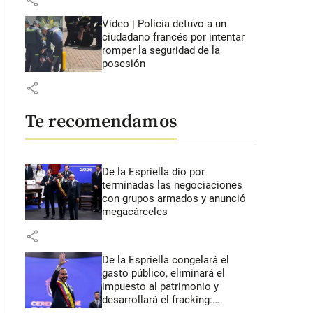
share
Video | Policía detuvo a un
ciudadano francés por intentar
romper la seguridad de la
posesión
share
Te recomendamos
De la Espriella dio por
terminadas las negociaciones
con grupos armados y anunció
megacárceles
share
De la Espriella congelará el
gasto público, eliminará el
impuesto al patrimonio y
desarrollará el fracking: