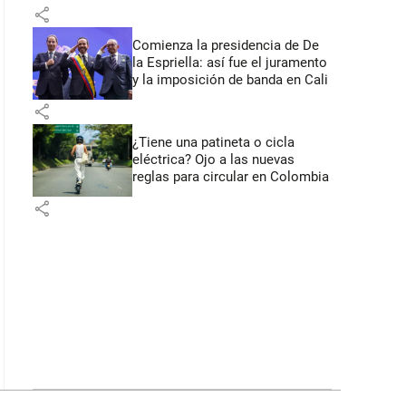
primeros anuncios desde Cali
share
Comienza la presidencia de De
la Espriella: así fue el juramento
y la imposición de banda en Cali
share
¿Tiene una patineta o cicla
eléctrica? Ojo a las nuevas
reglas para circular en Colombia
share