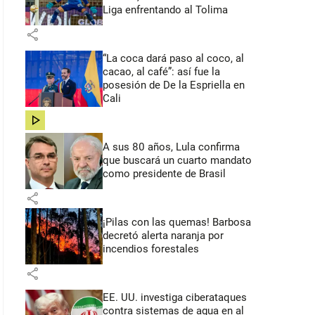
Liga enfrentando al Tolima
share
“La coca dará paso al coco, al
cacao, al café”: así fue la
posesión de De la Espriella en
Cali
share
A sus 80 años, Lula confirma
que buscará un cuarto mandato
como presidente de Brasil
share
¡Pilas con las quemas! Barbosa
decretó alerta naranja por
incendios forestales
share
EE. UU. investiga ciberataques
contra sistemas de agua en al