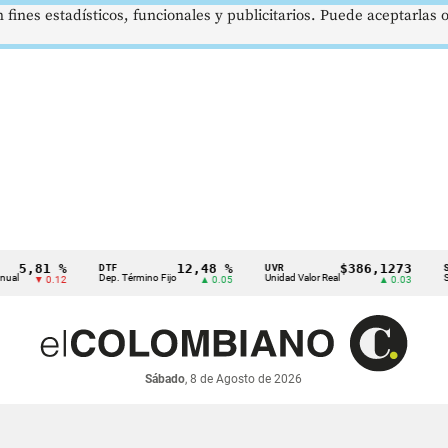
 fines estadísticos, funcionales y publicitarios. Puede aceptarlas
81 %
12,48 %
$386,1273
DTF
UVR
SMMLV
Dep. Término Fijo
Unidad Valor Real
Salario M
▼ 0.12
▲ 0.05
▲ 0.03
Sábado
, 8 de Agosto de 2026