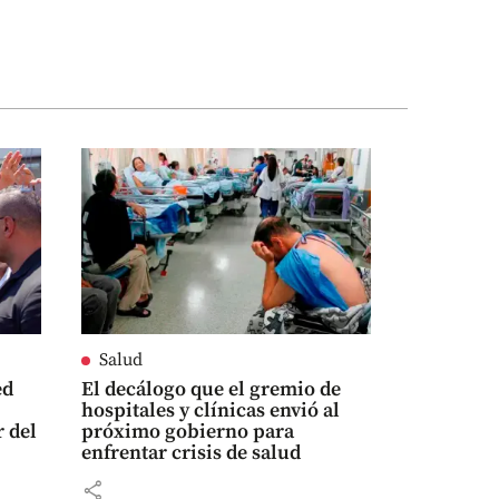
Salud
ed
El decálogo que el gremio de
hospitales y clínicas envió al
r del
próximo gobierno para
enfrentar crisis de salud
share