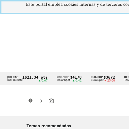
Este portal emplea cookies internas y de terceros con
1621,34 pts
$4178
$3672
CAP
USD/COP
EUR/COP
DESEMPLEO
Cintillo
Bursátil
Dólar Spot
Euro Spot
Tasa Nacional
▲ 0.67
▲ 0.42
▼ 25.00
de
indicadores
graphic_eq
play_arrow
photo_camera
económicos
Colombia
Temas recomendados