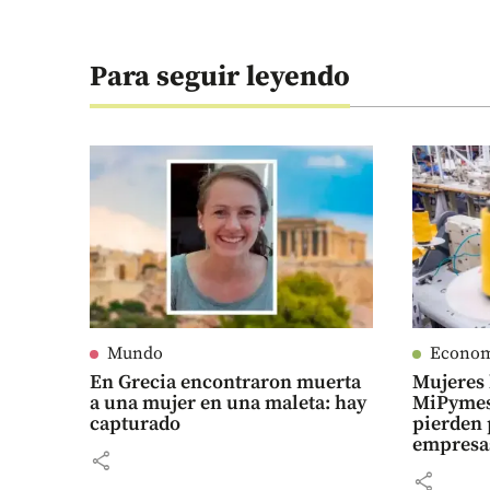
Para seguir leyendo
Mundo
Econo
En Grecia encontraron muerta
Mujeres 
a una mujer en una maleta: hay
MiPymes
capturado
pierden 
empresa
share
share