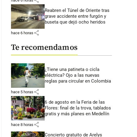
share
hace 6 horas
Reabren el Túnel de Oriente tras
grave accidente entre furgón y
buseta que dejó ocho heridos
share
hace 6 horas
Te recomendamos
¿Tiene una patineta o cicla
eléctrica? Ojo a las nuevas
reglas para circular en Colombia
share
hace 5 horas
6 de agosto en la Feria de las
Flores: final de la trova, tablados
gratis y más planes en Medellín
share
hace 8 horas
Concierto gratuito de Arelys