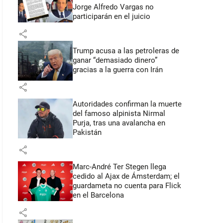
Jorge Alfredo Vargas no
participarán en el juicio
share
Trump acusa a las petroleras de
ganar “demasiado dinero”
gracias a la guerra con Irán
share
Autoridades confirman la muerte
del famoso alpinista Nirmal
Purja, tras una avalancha en
Pakistán
share
Marc-André Ter Stegen llega
cedido al Ajax de Ámsterdam; el
guardameta no cuenta para Flick
en el Barcelona
share