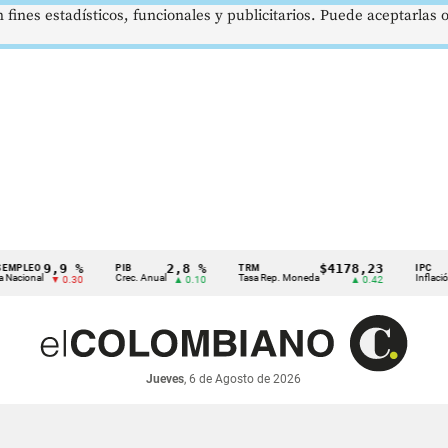
 fines estadísticos, funcionales y publicitarios. Puede aceptarlas
9,9 %
2,8 %
$4178,23
5
PIB
TRM
IPC
Crec. Anual
Tasa Rep. Moneda
Inflación anual
▼ 0.30
▲ 0.10
▲ 0.42
Jueves
, 6 de Agosto de 2026