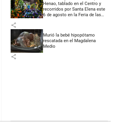
Henao, tablado en el Centro y
recorridos por Santa Elena este
6 de agosto en la Feria de las
Flores
share
Murió la bebé hipopótamo
rescatada en el Magdalena
Medio
share