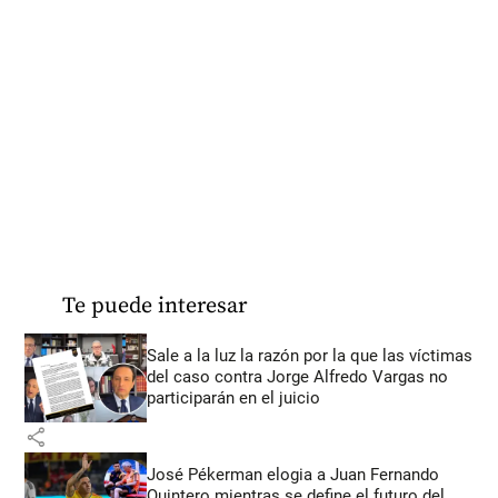
Te puede interesar
Sale a la luz la razón por la que las víctimas
del caso contra Jorge Alfredo Vargas no
participarán en el juicio
share
José Pékerman elogia a Juan Fernando
Quintero mientras se define el futuro del