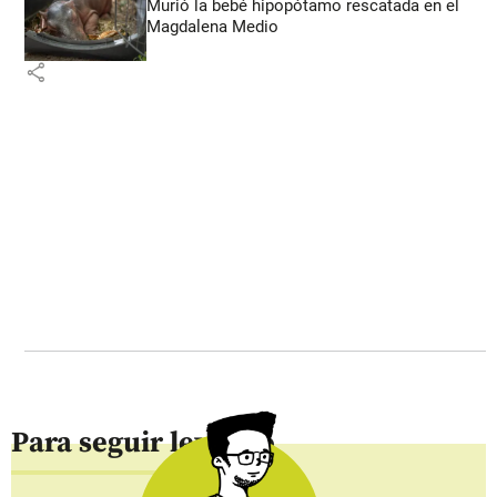
Murió la bebé hipopótamo rescatada en el
Magdalena Medio
share
Para seguir leyendo