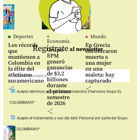
Deportes
Mundo
Economía
Los récords
En Grecia
Regístrate
al newsletter
Grupo
que
encontraron
EPM
mantienen a
muerta a
generó
Colombia en
una mujer
ganancias
la élite del
en una
de $3,2
atletismo
maleta: hay
billones
suramericano
capturado
durante
share
share
el primer
Acepto
términos y condiciones productos y servicios
Grupo EL
semestre
de 2026
COLOMBIANO*
share
Acepto
el tratamiento y uso del dato Personal
por parte del Grupo
EL COLOMBIANO*