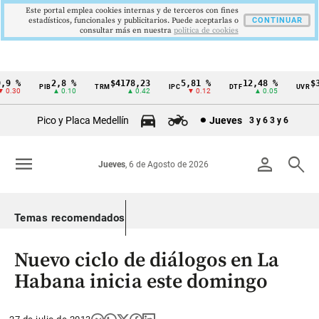
Este portal emplea cookies internas y de terceros con fines
estadísticos, funcionales y publicitarios. Puede aceptarlas o
CONTINUAR
consultar más en nuestra
politica de cookies
9 %
2,8 %
$4178,23
5,81 %
12,48 %
$38
PIB
TRM
IPC
DTF
UVR
Cintillo
.30
▲ 0.10
▲ 0.42
▼ 0.12
▲ 0.05
de
Pico y Placa Medellín
Jueves
3 y 6
3 y 6
indicadores
económicos
menu
person
search
Jueves
, 6 de Agosto de 2026
Colombia
Temas recomendados
Nuevo ciclo de diálogos en La
Habana inicia este domingo