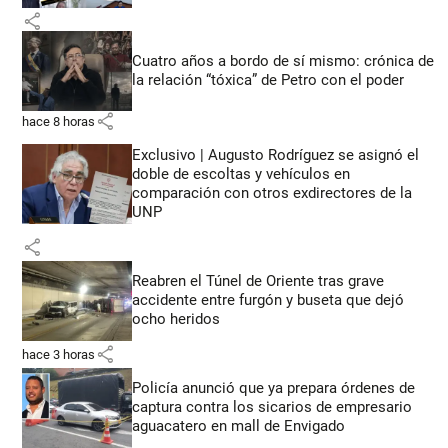
share
Cuatro años a bordo de sí mismo: crónica de
la relación “tóxica” de Petro con el poder
share
hace 8 horas
Exclusivo | Augusto Rodríguez se asignó el
doble de escoltas y vehículos en
comparación con otros exdirectores de la
UNP
share
Reabren el Túnel de Oriente tras grave
accidente entre furgón y buseta que dejó
ocho heridos
share
hace 3 horas
Policía anunció que ya prepara órdenes de
captura contra los sicarios de empresario
aguacatero en mall de Envigado