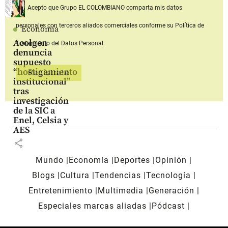
Acepto que Grupo EL COLOMBIANO
comparta mis datos
personales con terceros aliados comerciales
conforme su Política de
Economía
Acolgen
Tratamiento del Datos Personal.
denuncia
supuesto
“hostigamiento
institucional”
tras
investigación
de la SIC a
Enel, Celsia y
AES
share
Mundo
Economía
Deportes
Opinión
Blogs
Cultura
Tendencias
Tecnología
Entretenimiento
Multimedia
Generación
Especiales marcas aliadas
Pódcast