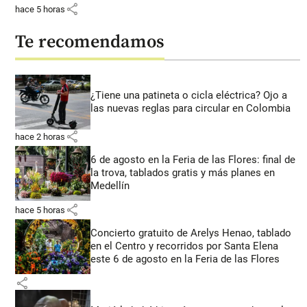
share
hace 5 horas
Te recomendamos
¿Tiene una patineta o cicla eléctrica? Ojo a
las nuevas reglas para circular en Colombia
share
hace 2 horas
6 de agosto en la Feria de las Flores: final de
la trova, tablados gratis y más planes en
Medellín
share
hace 5 horas
Concierto gratuito de Arelys Henao, tablado
en el Centro y recorridos por Santa Elena
este 6 de agosto en la Feria de las Flores
share