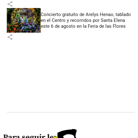
share
Concierto gratuito de Arelys Henao, tablado
en el Centro y recorridos por Santa Elena
este 6 de agosto en la Feria de las Flores
share
Para seguir leyendo