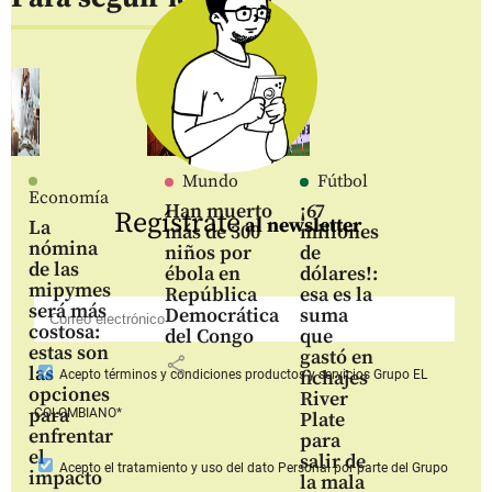
Mundo
Fútbol
Economía
Han muerto
¡67
Regístrate
al newsletter
La
más de 300
millones
nómina
niños por
de
de las
ébola en
dólares!:
mipymes
República
esa es la
será más
Democrática
suma
costosa:
del Congo
que
estas son
gastó en
share
las
fichajes
Acepto
términos y condiciones productos y servicios
Grupo EL
opciones
River
para
COLOMBIANO*
Plate
enfrentar
para
el
salir de
Acepto
el tratamiento y uso del dato Personal
por parte del Grupo
impacto
la mala