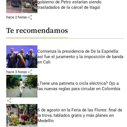
gobierno de Petro estarían siendo
trasladados de la cárcel de Itagüí
share
hace 2 horas
Te recomendamos
Comienza la presidencia de De la Espriella:
así fue el juramento y la imposición de banda
en Cali
share
hace 3 horas
¿Tiene una patineta o cicla eléctrica? Ojo a
las nuevas reglas para circular en Colombia
share
6 de agosto en la Feria de las Flores: final de
la trova, tablados gratis y más planes en
Medellín