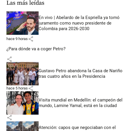
Las más leídas
En vivo | Abelardo de la Espriella ya tomó
juramento como nuevo presidente de
Colombia para 2026-2030
share
hace 9 horas
¿Para dónde va a coger Petro?
share
Gustavo Petro abandona la Casa de Nariño
tras cuatro años en la Presidencia
share
hace 5 horas
Visita mundial en Medellín: el campeón del
mundo, Lamine Yamal, está en la ciudad
share
Atención: capos que negociaban con el