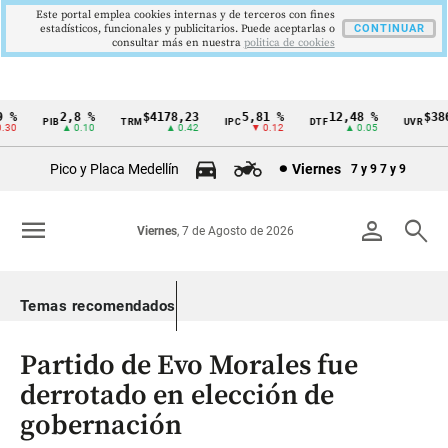
Este portal emplea cookies internas y de terceros con fines
estadísticos, funcionales y publicitarios. Puede aceptarlas o
CONTINUAR
consultar más en nuestra
politica de cookies
%
2,8 %
$4178,23
5,81 %
12,48 %
$386,
PIB
TRM
IPC
DTF
UVR
Cintillo
0
▲ 0.10
▲ 0.42
▼ 0.12
▲ 0.05
▲
de
Pico y Placa Medellín
Viernes
7 y 9
7 y 9
indicadores
económicos
menu
person
search
Viernes
, 7 de Agosto de 2026
Colombia
Temas recomendados
Partido de Evo Morales fue
derrotado en elección de
gobernación