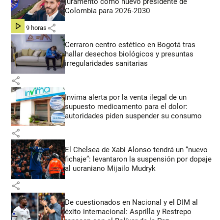
juramento como nuevo presidente de
Colombia para 2026-2030
share
hace 9 horas
Cerraron centro estético en Bogotá tras
hallar desechos biológicos y presuntas
irregularidades sanitarias
share
Invima alerta por la venta ilegal de un
supuesto medicamento para el dolor:
autoridades piden suspender su consumo
share
El Chelsea de Xabi Alonso tendrá un “nuevo
fichaje”: levantaron la suspensión por dopaje
al ucraniano Mijailo Mudryk
share
De cuestionados en Nacional y el DIM al
éxito internacional: Asprilla y Restrepo