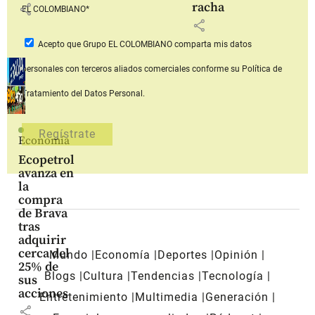
racha
share
EL COLOMBIANO*
share
Acepto que Grupo EL COLOMBIANO
comparta mis datos
personales con terceros aliados comerciales
conforme su Política de
Tratamiento del Datos Personal.
Economía
Ecopetrol
avanza en
la
compra
de Brava
tras
adquirir
cerca del
Mundo
Economía
Deportes
Opinión
25% de
Blogs
Cultura
Tendencias
Tecnología
sus
acciones
Entretenimiento
Multimedia
Generación
share