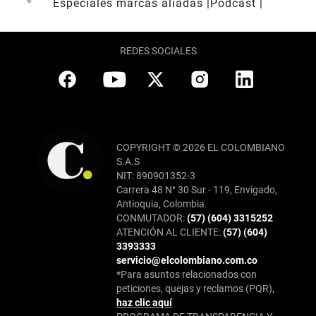
Especiales marcas aliadas
Pódcast
REDES SOCIALES
COPYRIGHT © 2026 EL COLOMBIANO
S.A.S
NIT: 890901352-3
Carrera 48 N° 30 Sur - 119, Envigado,
Antioquia, Colombia.
CONMUTADOR:
(57) (604) 3315252
ATENCIÓN AL CLIENTE:
(57) (604)
3393333
servicio@elcolombiano.com.co
*Para asuntos relacionados con
peticiones, quejas y reclamos (PQR),
haz clic aquí