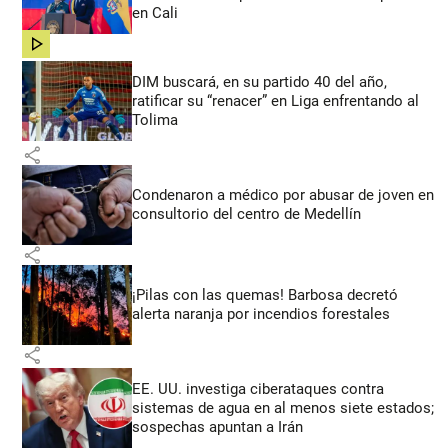
en Cali
share
DIM buscará, en su partido 40 del año,
ratificar su “renacer” en Liga enfrentando al
Tolima
share
Condenaron a médico por abusar de joven en
consultorio del centro de Medellín
share
¡Pilas con las quemas! Barbosa decretó
alerta naranja por incendios forestales
share
EE. UU. investiga ciberataques contra
sistemas de agua en al menos siete estados;
sospechas apuntan a Irán