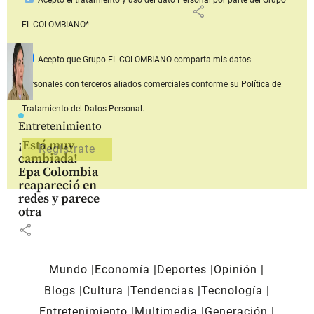
share
EL COLOMBIANO*
Acepto que Grupo EL COLOMBIANO
comparta mis datos
personales con terceros aliados comerciales
conforme su Política de
Tratamiento del Datos Personal.
Entretenimiento
¡Está muy
cambiada!
Epa Colombia
reapareció en
redes y parece
otra
share
Mundo
Economía
Deportes
Opinión
Blogs
Cultura
Tendencias
Tecnología
Entretenimiento
Multimedia
Generación