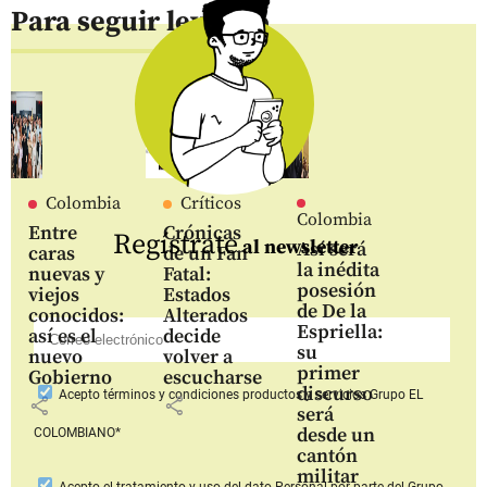
Para seguir leyendo
Colombia
Críticos
Colombia
Entre
Crónicas
Regístrate
al newsletter
Así será
caras
de un Fan
la inédita
nuevas y
Fatal:
posesión
viejos
Estados
de De la
conocidos:
Alterados
Espriella:
así es el
decide
su
nuevo
volver a
primer
Gobierno
escucharse
discurso
Acepto
términos y condiciones productos y servicios
Grupo EL
share
share
será
desde un
COLOMBIANO*
cantón
militar
Acepto
el tratamiento y uso del dato Personal
por parte del Grupo