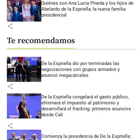
Quiénes son Ana Lucía Pineda y los hijos de
Abelardo de la Espriella, la nueva familia
presidencial
share
Te recomendamos
De la Espriella dio por terminadas las
negociaciones con grupos armados y
anunció megacárceles
share
De la Espriella congelará el gasto público,
eliminará el impuesto al patrimonio y
desarrollará el fracking: primeros anuncios
desde Cali
share
Comienza la presidencia de De la Espriella: