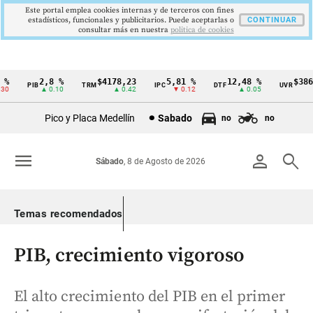
Este portal emplea cookies internas y de terceros con fines
estadísticos, funcionales y publicitarios. Puede aceptarlas o
CONTINUAR
consultar más en nuestra
politica de cookies
2,8 %
$4178,23
5,81 %
12,48 %
$386,1
PIB
TRM
IPC
DTF
UVR
Cintillo
▲ 0.10
▲ 0.42
▼ 0.12
▲ 0.05
▲ 
de
Pico y Placa Medellín
Sabado
no
no
indicadores
económicos
menu
person
search
Sábado
, 8 de Agosto de 2026
Colombia
Temas recomendados
PIB, crecimiento vigoroso
El alto crecimiento del PIB en el primer