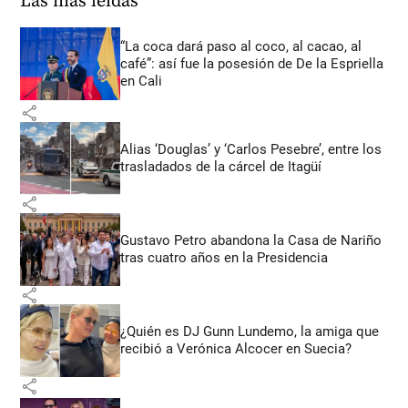
Las más leídas
“La coca dará paso al coco, al cacao, al
café”: así fue la posesión de De la Espriella
en Cali
share
Alias ‘Douglas’ y ‘Carlos Pesebre’, entre los
trasladados de la cárcel de Itagüí
share
Gustavo Petro abandona la Casa de Nariño
tras cuatro años en la Presidencia
share
¿Quién es DJ Gunn Lundemo, la amiga que
recibió a Verónica Alcocer en Suecia?
share