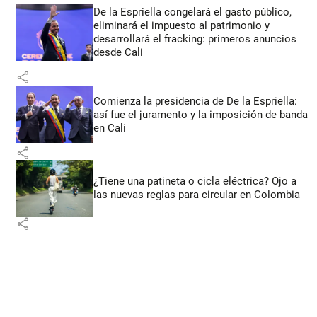
De la Espriella congelará el gasto público,
eliminará el impuesto al patrimonio y
desarrollará el fracking: primeros anuncios
desde Cali
share
Comienza la presidencia de De la Espriella:
así fue el juramento y la imposición de banda
en Cali
share
¿Tiene una patineta o cicla eléctrica? Ojo a
las nuevas reglas para circular en Colombia
share