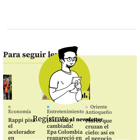
Para seguir leyendo
Oriente
Economía
Entretenimiento
Antioqueño
Regístrate
al newsletter
Rappi pisa
¡Está muy
Flores que
el
cambiada!
cruzan el
acelerador
Epa Colombia
cielo: así es
en
reapareció en
el negocio