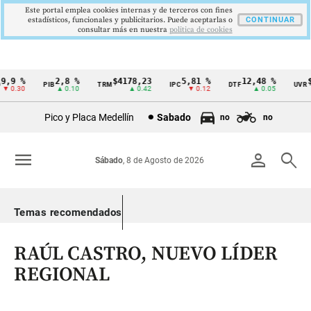
Este portal emplea cookies internas y de terceros con fines
estadísticos, funcionales y publicitarios. Puede aceptarlas o
CONTINUAR
consultar más en nuestra
politica de cookies
,9 %
2,8 %
$4178,23
5,81 %
12,48 %
$3
PIB
TRM
IPC
DTF
UVR
Cintillo
0.30
▲ 0.10
▲ 0.42
▼ 0.12
▲ 0.05
de
Pico y Placa Medellín
Sabado
no
no
indicadores
económicos
menu
person
search
Sábado
, 8 de Agosto de 2026
Colombia
Temas recomendados
RAÚL CASTRO, NUEVO LÍDER
REGIONAL