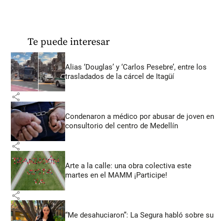
Te puede interesar
Alias ‘Douglas’ y ‘Carlos Pesebre’, entre los
trasladados de la cárcel de Itagüí
share
Condenaron a médico por abusar de joven en
consultorio del centro de Medellín
share
Arte a la calle: una obra colectiva este
martes en el MAMM ¡Participe!
share
“Me desahuciaron”: La Segura habló sobre su