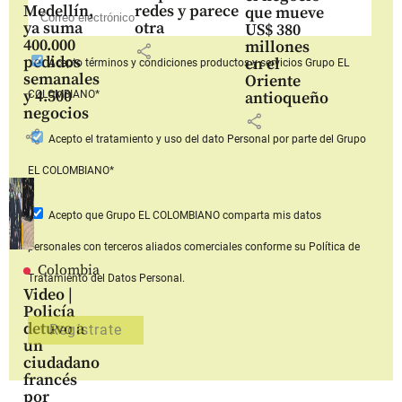
Medellín,
redes y parece
que mueve
ya suma
otra
US$ 380
400.000
millones
share
pedidos
en el
Acepto
términos y condiciones productos y servicios
Grupo EL
semanales
Oriente
y 4.500
COLOMBIANO*
antioqueño
negocios
share
share
Acepto
el tratamiento y uso del dato Personal
por parte del Grupo
EL COLOMBIANO*
Acepto que Grupo EL COLOMBIANO
comparta mis datos
personales con terceros aliados comerciales
conforme su Política de
Colombia
Tratamiento del Datos Personal.
Video |
Policía
detuvo a
un
ciudadano
francés
por