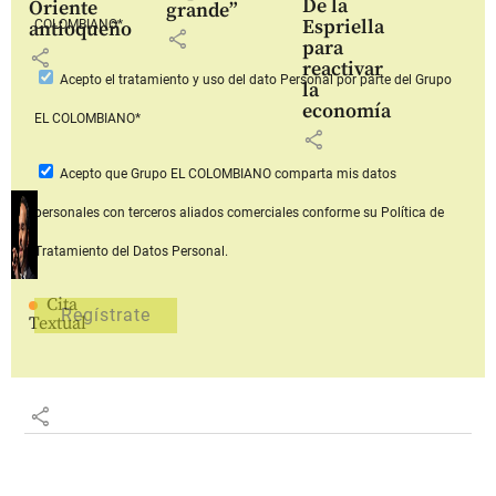
De la
Oriente
grande”
Espriella
COLOMBIANO*
antioqueño
share
para
share
reactivar
Acepto
el tratamiento y uso del dato Personal
por parte del Grupo
la
economía
EL COLOMBIANO*
share
Acepto que Grupo EL COLOMBIANO
comparta mis datos
personales con terceros aliados comerciales
conforme su Política de
Tratamiento del Datos Personal.
Cita
Textual
share