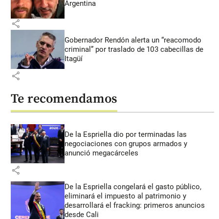
Argentina
share
Gobernador Rendón alerta un “reacomodo
criminal” por traslado de 103 cabecillas de
Itagüí
share
Te recomendamos
De la Espriella dio por terminadas las
negociaciones con grupos armados y
anunció megacárceles
share
De la Espriella congelará el gasto público,
eliminará el impuesto al patrimonio y
desarrollará el fracking: primeros anuncios
desde Cali