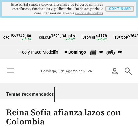
Este portal emplea cookies internas y de terceros con fines
estadísticos, funcionales y publicitarios. Puede aceptarlas o
CONTINUAR
consultar más en nuestra
politica de cookies
US$3342,60
1621,34 pts
$4178
$3648
ORO
COLCAP
USD/COP
EUR/COP
Cintillo
▲ 8.20
▲ 0.67
▲ 0.42
—
de
Pico y Placa Medellín
Domingo
no
no
indicadores
económicos
menu
person
search
Domingo
, 9 de Agosto de 2026
Colombia
Temas recomendados
Reina Sofía afianza lazos con
Colombia