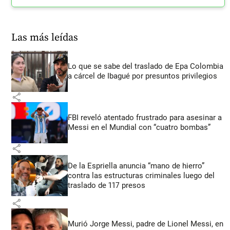
Las más leídas
Lo que se sabe del traslado de Epa Colombia
a cárcel de Ibagué por presuntos privilegios
share
FBI reveló atentado frustrado para asesinar a
Messi en el Mundial con “cuatro bombas”
share
De la Espriella anuncia “mano de hierro”
contra las estructuras criminales luego del
traslado de 117 presos
share
Murió Jorge Messi, padre de Lionel Messi, en