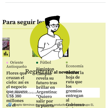
Para seguir leyendo
Oriente
Fútbol
Economía
Antioqueño
Jáminton
Regístrate
al newsletter
Esta es la
Flores que
Campaz
hoja de
cruzan el
revela su
ruta que
cielo: así es
futuro tras
los
el negocio
brillar en
gremios
que mueve
Argentina:
entregan
US$ 380
“Quiero
al
millones
salir por
Gobierno
en el
la puerta
Acepto
términos y condiciones productos y servicios
Grupo EL