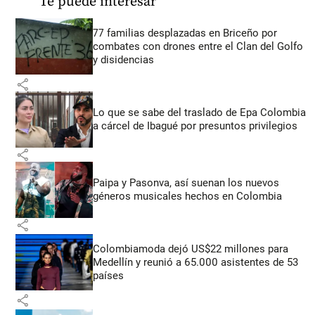
Te puede interesar
77 familias desplazadas en Briceño por
combates con drones entre el Clan del Golfo
y disidencias
share
Lo que se sabe del traslado de Epa Colombia
a cárcel de Ibagué por presuntos privilegios
share
Paipa y Pasonva, así suenan los nuevos
géneros musicales hechos en Colombia
share
Colombiamoda dejó US$22 millones para
Medellín y reunió a 65.000 asistentes de 53
países
share