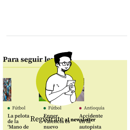
Para seguir leyendo
Fútbol
Fútbol
Antioquia
La pelota
Enner
Accidente
Regístrate
al newsletter
de la
Valencia es
en la
‘Mano de
nuevo
autopista