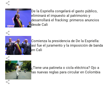
share
De la Espriella congelará el gasto público,
eliminará el impuesto al patrimonio y
desarrollará el fracking: primeros anuncios
desde Cali
share
Comienza la presidencia de De la Espriella:
así fue el juramento y la imposición de banda
en Cali
share
¿Tiene una patineta o cicla eléctrica? Ojo a
las nuevas reglas para circular en Colombia
share