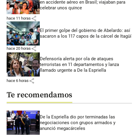
en accidente aéreo en Brasil; viajaban para
celebrar unos quince
share
hace 11 horas
El primer golpe del gobierno de Abelardo: así
sacaron a los 117 capos de la cárcel de Itagüí
share
hace 20 horas
Defensoría alerta por ola de ataques
terroristas en 11 departamentos y lanza
llamado urgente a De la Espriella
share
hace 6 horas
Te recomendamos
De la Espriella dio por terminadas las
negociaciones con grupos armados y
anunció megacárceles