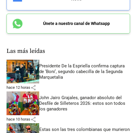
Únete a nuestro canal de Whatsapp
Las más leídas
Presidente De la Espriella confirma captura
de ‘Boni’, segundo cabecilla de la Segunda
Marquetalia
share
hace 12 horas
John Jairo Grajales, ganador absoluto del
Desfile de Silleteros 2026: estos son todos
los ganadores
share
hace 10 horas
Estas son las tres colombianas que murieron