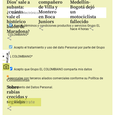
Dios’ sale a
compañero
Medellín-
subasta:
de Villa y
Bogotá dejó
¿cuánto
Montero
un
vale el
en Boca
motociclista
histórico
Juniors
fallecido
balón de
Acepto
términos y condiciones productos y servicios
Grupo EL
share
share
hace 4 horas
Maradona?
COLOMBIANO*
share
Acepto
el tratamiento y uso del dato Personal
por parte del Grupo
EL COLOMBIANO*
Acepto que Grupo EL COLOMBIANO
comparta mis datos
personales con terceros aliados comerciales
conforme su Política de
Columnistas
Sobre
Tratamiento del Datos Personal.
rabias
crecidas y
seguidas
share